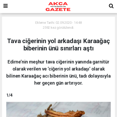
Ekleme Tarihi: 02.09.2020 - 14:48
2592 kez görütülendi.
Tava ciğerinin yol arkadaşı Karaağaç
biberinin ünü sınırları aştı
Edirne’nin meşhur tava ciğerinin yanında garnitür
olarak verilen ve ’ciğerin yol arkadaşı’ olarak
bilinen Karaağaç acı biberinin ünü, tadı dolayısıyla
her geçen gün artırıyor.
1
/4