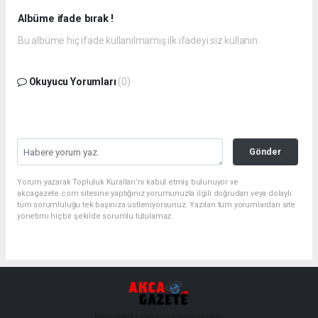
Albüme ifade bırak !
Bu albüme hiç ifade kullanılmamış ilk ifadeyi siz kullanın.
Okuyucu Yorumları
(0)
Gönder
Yorum yazarak Topluluk Kuralları’nı kabul etmiş bulunuyor ve
akcagazete.com sitesine yaptığınız yorumunuzla ilgili doğrudan veya dolaylı
tüm sorumluluğu tek başınıza üstleniyorsunuz. Yazılan tüm yorumlardan site
yönetimi hiçbir şekilde sorumlu tutulamaz.
haber paketi
haber scripti
haber yazılımı