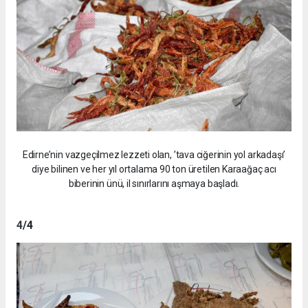
Edirne’nin vazgeçilmez lezzeti olan, ’tava ciğerinin yol arkadaşı’
diye bilinen ve her yıl ortalama 90 ton üretilen Karaağaç acı
biberinin ünü, il sınırlarını aşmaya başladı.
4
/4