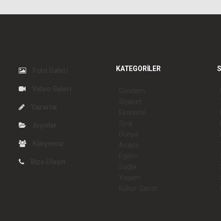
KATEGORİLER
S
Foto Galeri
Video Galeri
Gündem
Siyaset
Yazarlar
Ekonomi
Spor
Arşivler
Dünya
Künyemiz
Asayiş
Eğitim
Bize Ulaşın
Sağlık
Yaşam
Kültür-Sanat