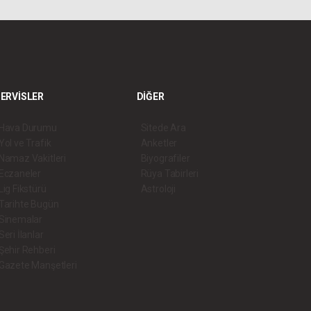
ERVİSLER
DİĞER
Hava Durumu
Sitede Ara
Yol ve Trafik
Anketler
Namaz Vakitleri
Biyografiler
Eczaneler
Rüya Tabirleri
Lig Fikstürü
Astroloji
Tarihte Bugün
Sinemalar
Seri İlanlar
Şehir Rehberi
Gazete Manşetleri