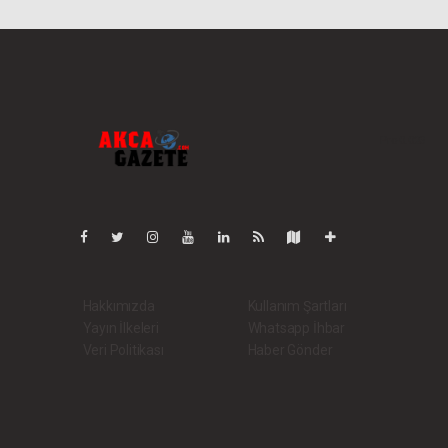
Pro-0.023
Hakkımızda
Kullanım Şartları
Yayın İlkeleri
Whatsapp İhbar
Veri Politikası
Haber Gönder