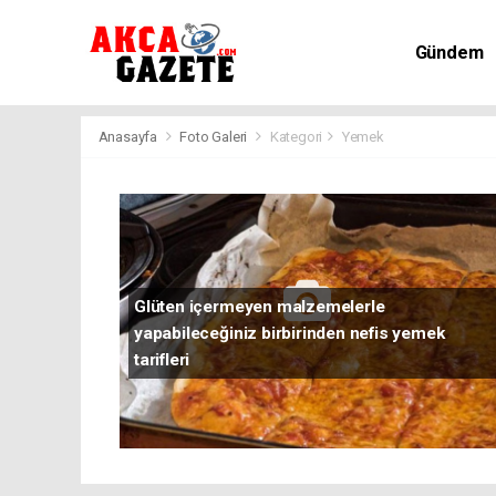
Gündem
Kültür-Sa
Anasayfa
Foto Galeri
Kategori
Yemek
Glüten içermeyen malzemelerle
yapabileceğiniz birbirinden nefis yemek
tarifleri