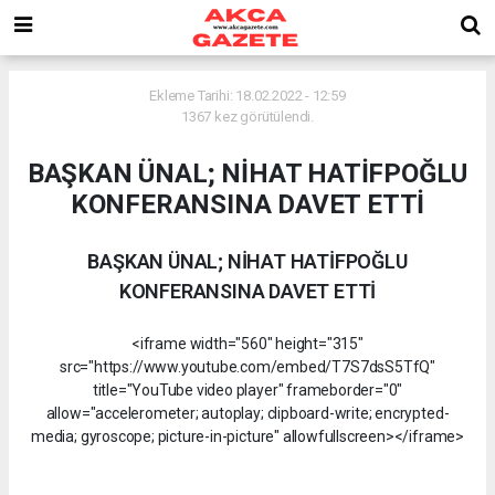
Ekleme Tarihi: 18.02.2022 - 12:59
1367 kez görütülendi.
BAŞKAN ÜNAL; NİHAT HATİFPOĞLU
KONFERANSINA DAVET ETTİ
BAŞKAN ÜNAL; NİHAT HATİFPOĞLU
KONFERANSINA DAVET ETTİ
<iframe width="560" height="315"
src="https://www.youtube.com/embed/T7S7dsS5TfQ"
title="YouTube video player" frameborder="0"
allow="accelerometer; autoplay; clipboard-write; encrypted-
media; gyroscope; picture-in-picture" allowfullscreen></iframe>