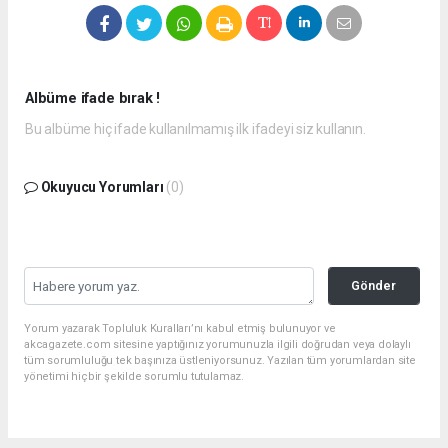
Albüme ifade bırak !
Bu albüme hiç ifade kullanılmamış ilk ifadeyi siz kullanın.
Okuyucu Yorumları
(0)
Gönder
Yorum yazarak Topluluk Kuralları’nı kabul etmiş bulunuyor ve
akcagazete.com sitesine yaptığınız yorumunuzla ilgili doğrudan veya dolaylı
tüm sorumluluğu tek başınıza üstleniyorsunuz. Yazılan tüm yorumlardan site
yönetimi hiçbir şekilde sorumlu tutulamaz.