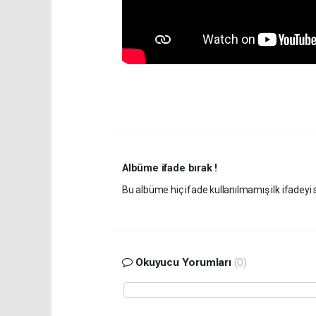
Albüme ifade bırak !
Bu albüme hiç ifade kullanılmamış ilk ifadeyi s
Okuyucu Yorumları
(0)