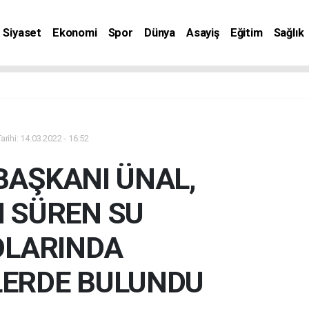
Siyaset
Ekonomi
Spor
Dünya
Asayiş
Eğitim
Sağlık
nat
rihi: 14.03.2022 - 16:52
BAŞKANI ÜNAL,
I SÜREN SU
OLARINDA
LERDE BULUNDU