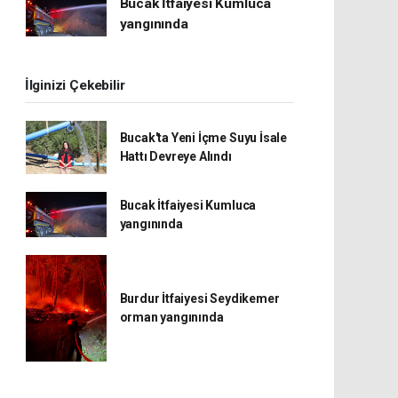
Bucak İtfaiyesi Kumluca
yangınında
İlginizi Çekebilir
Bucak'ta Yeni İçme Suyu İsale
Hattı Devreye Alındı
Bucak İtfaiyesi Kumluca
yangınında
Burdur İtfaiyesi Seydikemer
orman yangınında