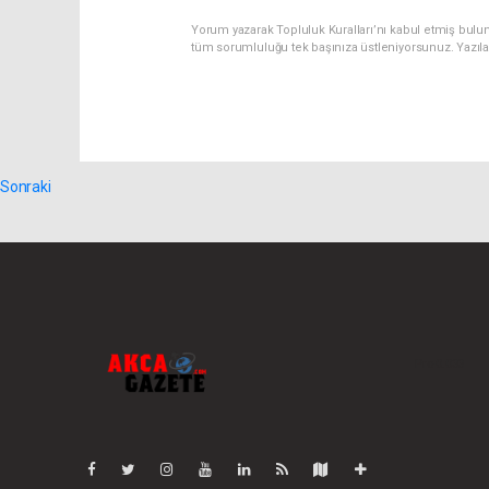
Yorum yazarak Topluluk Kuralları’nı kabul etmiş bulu
tüm sorumluluğu tek başınıza üstleniyorsunuz. Yazıl
Sonraki
Pro-0.033