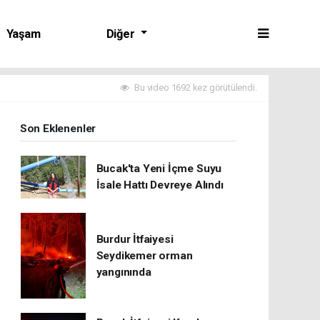
Yaşam
Diğer
Bu video 1692 kez görütülendi.
Son Eklenenler
Bucak'ta Yeni İçme Suyu
İsale Hattı Devreye Alındı
Burdur İtfaiyesi
Seydikemer orman
yangınında