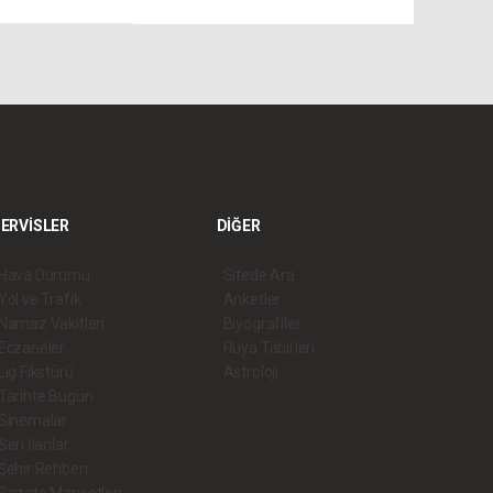
ERVİSLER
DİĞER
Hava Durumu
Sitede Ara
Yol ve Trafik
Anketler
Namaz Vakitleri
Biyografiler
Eczaneler
Rüya Tabirleri
Lig Fikstürü
Astroloji
Tarihte Bugün
Sinemalar
Seri İlanlar
Şehir Rehberi