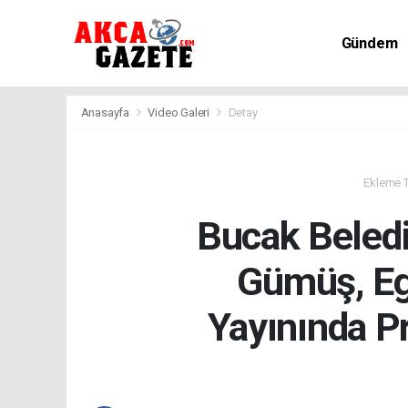
Gündem
Kültür-Sa
Anasayfa
Video Galeri
Detay
Ekleme Ta
Bucak Beled
Gümüş, Eg
Yayınında Pr