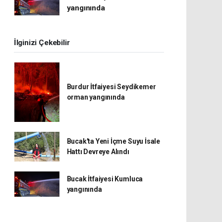
yangınında
İlginizi Çekebilir
Burdur İtfaiyesi Seydikemer
orman yangınında
Bucak'ta Yeni İçme Suyu İsale
Hattı Devreye Alındı
Bucak İtfaiyesi Kumluca
yangınında