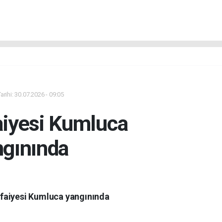
rihi: 30.07.2026 - 09:05
aiyesi Kumluca
ngınında
tfaiyesi Kumluca yangınında