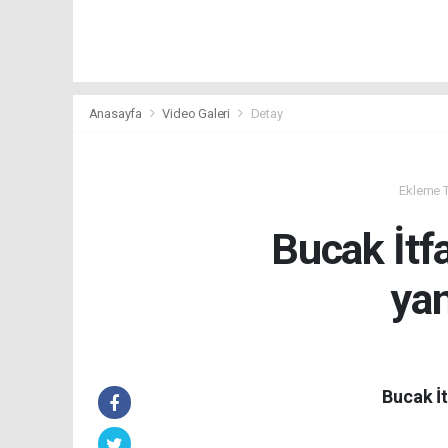
Anasayfa
Video Galeri
Detay
Ekleme Ta
Bucak İtf
ya
Bucak İ