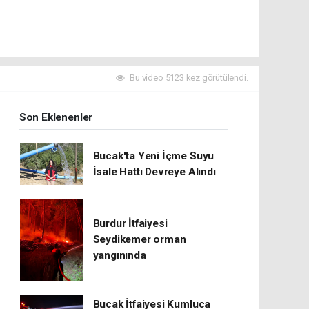
Bu video 5123 kez görütülendi.
Son Eklenenler
Bucak'ta Yeni İçme Suyu
İsale Hattı Devreye Alındı
Burdur İtfaiyesi
Seydikemer orman
yangınında
Bucak İtfaiyesi Kumluca