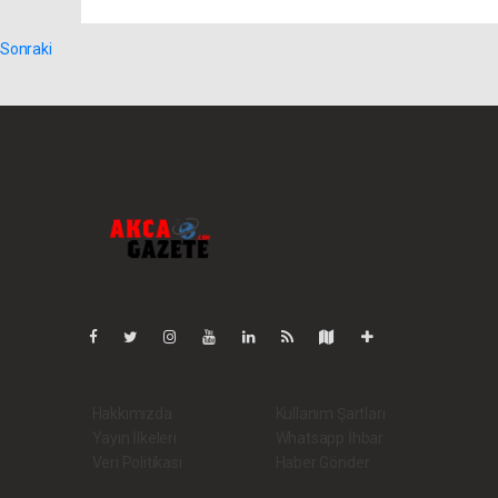
Sonraki
Pro-0.042
Hakkımızda
Kullanım Şartları
Yayın İlkeleri
Whatsapp İhbar
Veri Politikası
Haber Gönder