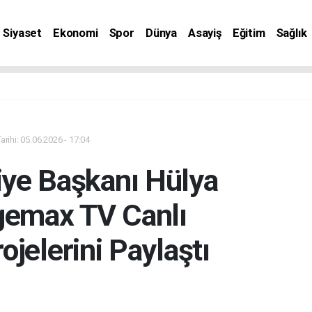
Siyaset
Ekonomi
Spor
Dünya
Asayiş
Eğitim
Sağlık
nat
rihi: 05.06.2026 - 17:04
iye Başkanı Hülya
emax TV Canlı
ojelerini Paylaştı