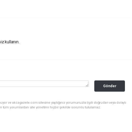
iz kullanın.
Gönder
nuyor ve akcagazete.com sitesine yaptığınız yorumunuzla ilgili doğrudan veya dolaylı
an tüm yorumlardan site yönetimi hiçbir şekilde sorumlu tutulamaz.