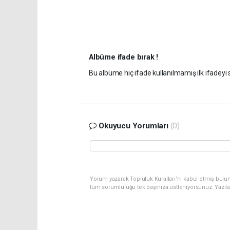
Albüme ifade bırak !
Bu albüme hiç ifade kullanılmamış ilk ifadeyi s
Okuyucu Yorumları
(0)
Yorum yazarak Topluluk Kuralları’nı kabul etmiş bulu
tüm sorumluluğu tek başınıza üstleniyorsunuz. Yazıl