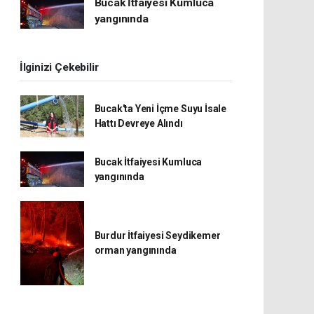
Bucak İtfaiyesi Kumluca
yangınında
İlginizi Çekebilir
Bucak'ta Yeni İçme Suyu İsale
Hattı Devreye Alındı
Bucak İtfaiyesi Kumluca
yangınında
Burdur İtfaiyesi Seydikemer
orman yangınında