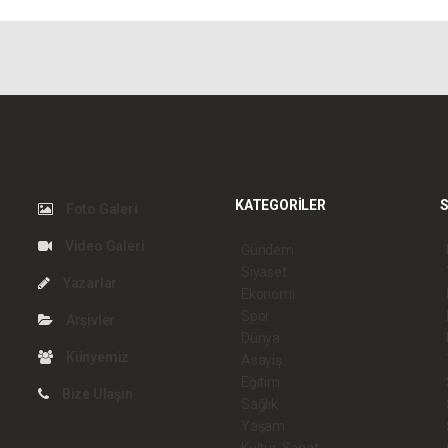
KATEGORİLER
S
Foto Galeri
Video Galeri
Gündem
Siyaset
Yazarlar
Ekonomi
Spor
Arşivler
Dünya
Künyemiz
Asayiş
Eğitim
Bize Ulaşın
Sağlık
Yaşam