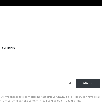
iz kullanın.
Gönder
nuyor ve akcagazete.com sitesine yaptığınız yorumunuzla ilgili doğrudan veya dolaylı
an tüm yorumlardan site yönetimi hiçbir şekilde sorumlu tutulamaz.