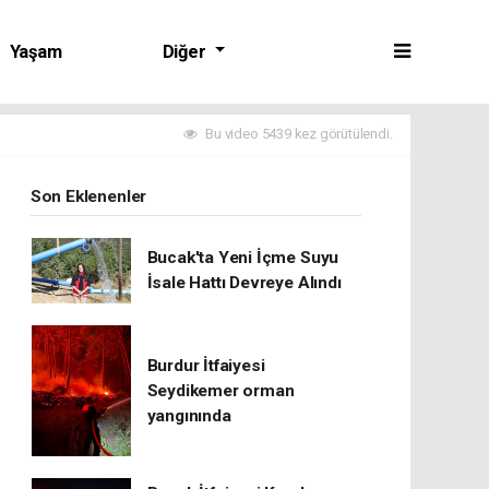
Yaşam
Diğer
Bu video 5439 kez görütülendi.
Son Eklenenler
Bucak'ta Yeni İçme Suyu
İsale Hattı Devreye Alındı
Burdur İtfaiyesi
Seydikemer orman
yangınında