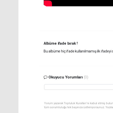
Albüme ifade bırak !
Bu albüme hiç ifade kullanılmamış ilk ifadeyi s
Okuyucu Yorumları
(0)
Yorum yazarak Topluluk Kuralları’nı kabul etmiş bulu
tüm sorumluluğu tek başınıza üstleniyorsunuz. Yazıl