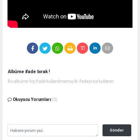
Albüme ifade bırak !
Bu albüme hiç ifade kullanılmamış ilk ifadeyi siz kullanın.
Okuyucu Yorumları
(0)
Gönder