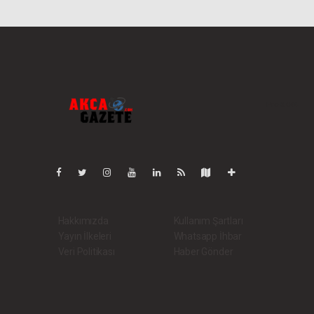
Pro-0.044
Hakkımızda
Kullanım Şartları
Yayın İlkeleri
Whatsapp İhbar
Veri Politikası
Haber Gönder