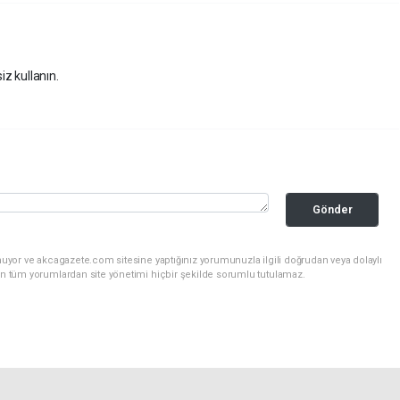
iz kullanın.
Gönder
nuyor ve akcagazete.com sitesine yaptığınız yorumunuzla ilgili doğrudan veya dolaylı
an tüm yorumlardan site yönetimi hiçbir şekilde sorumlu tutulamaz.