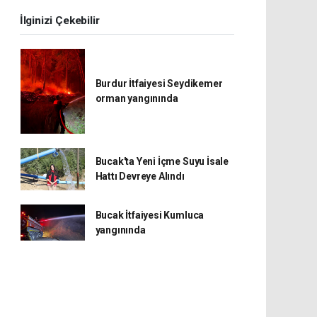
İlginizi Çekebilir
Burdur İtfaiyesi Seydikemer
orman yangınında
Bucak'ta Yeni İçme Suyu İsale
Hattı Devreye Alındı
Bucak İtfaiyesi Kumluca
yangınında