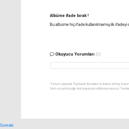
Albüme ifade bırak !
Bu albüme hiç ifade kullanılmamış ilk ifadeyi s
Okuyucu Yorumları
(0)
Yorum yazarak Topluluk Kuralları’nı kabul etmiş bulu
tüm sorumluluğu tek başınıza üstleniyorsunuz. Yazıl
Sonraki