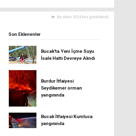
Bu video 5124 kez görütülendi.
Son Eklenenler
Bucak'ta Yeni İçme Suyu
İsale Hattı Devreye Alındı
Burdur İtfaiyesi
Seydikemer orman
yangınında
Bucak İtfaiyesi Kumluca
yangınında