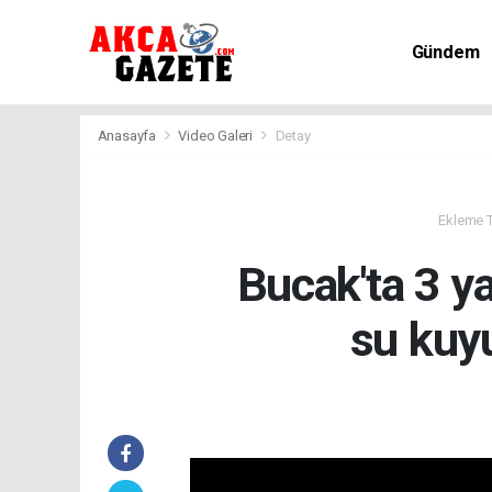
Gündem
Kültür-Sa
Anasayfa
Video Galeri
Detay
Ekleme Ta
Bucak'ta 3 y
su kuy