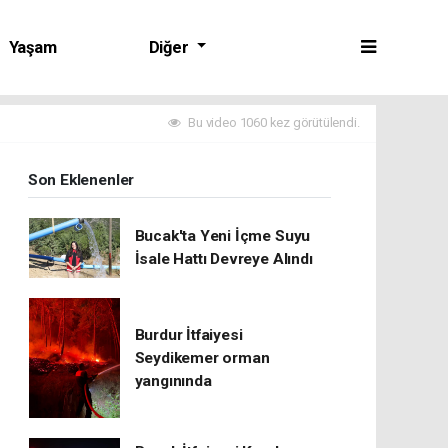
Yaşam
Diğer
Bu video 1060 kez görütülendi.
Son Eklenenler
Bucak'ta Yeni İçme Suyu
İsale Hattı Devreye Alındı
Burdur İtfaiyesi
Seydikemer orman
yangınında