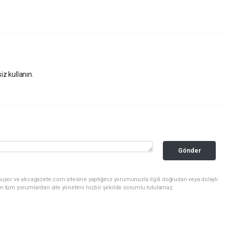
iz kullanın.
Gönder
nuyor ve akcagazete.com sitesine yaptığınız yorumunuzla ilgili doğrudan veya dolaylı
an tüm yorumlardan site yönetimi hiçbir şekilde sorumlu tutulamaz.