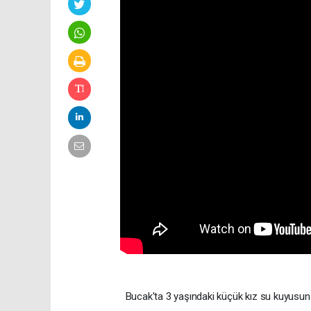
Bucak'ta 3 yaşındaki küçük kız su kuyusu