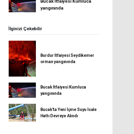
Bucak İtfaiyesi Kumluca
yangınında
İlginizi Çekebilir
Burdur İtfaiyesi Seydikemer
orman yangınında
Bucak İtfaiyesi Kumluca
yangınında
Bucak'ta Yeni İçme Suyu İsale
Hattı Devreye Alındı