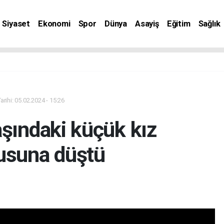
Siyaset
Ekonomi
Spor
Dünya
Asayiş
Eğitim
Sağlık
nat
rihi: 05.02.2024 - 15:26
aşındaki küçük kız
usuna düştü