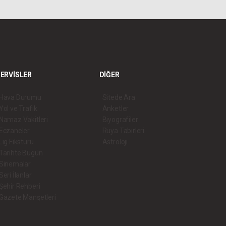
ERVİSLER
DİĞER
Hava Durumu
Sitede Ara
Yol ve Trafik
Anketler
Namaz Vakitleri
Biyografiler
Eczaneler
Rüya Tabirleri
Lig Fikstürü
Astroloji
Tarihte Bugün
Sinemalar
Seri İlanlar
Şehir Rehberi
Gazete Manşetleri