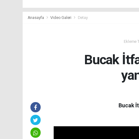
Anasayfa
Video Galeri
Detay
Ekleme Ta
Bucak İtf
ya
Bucak İ