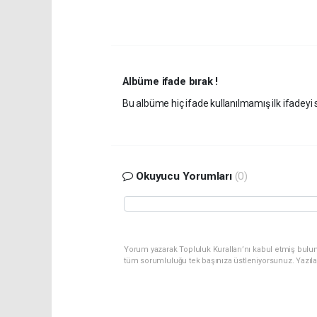
Albüme ifade bırak !
Bu albüme hiç ifade kullanılmamış ilk ifadeyi s
Okuyucu Yorumları
(0)
Yorum yazarak Topluluk Kuralları’nı kabul etmiş bulu
tüm sorumluluğu tek başınıza üstleniyorsunuz. Yazıl