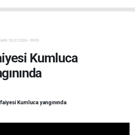
rihi: 30.07.2026 - 09:05
aiyesi Kumluca
ngınında
tfaiyesi Kumluca yangınında