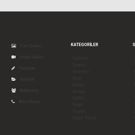
KATEGORİLER
S
Foto Galeri
Video Galeri
Gündem
Siyaset
Yazarlar
Ekonomi
Spor
Arşivler
Dünya
Künyemiz
Asayiş
Eğitim
Bize Ulaşın
Sağlık
Yaşam
Kültür-Sanat