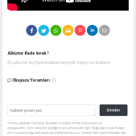
Albüme ifade bırak !
Bu albüme hiç ifade kullanılmamış ilk ifadeyi siz kullanın.
Okuyucu Yorumları
(0)
Gönder
Yorum yazarak Topluluk Kuralları’nı kabul etmiş bulunuyor ve
akcagazete.com sitesine yaptığınız yorumunuzla ilgili doğrudan veya dolaylı
tüm sorumluluğu tek başınıza üstleniyorsunuz. Yazılan tüm yorumlardan site