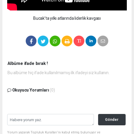
Bucak’ta yılkı atlarında liderlik kavgası
Albüme ifade bırak !
Bu albüme hiç ifade kullanılmamış ilk ifadeyi siz kullanın.
Okuyucu Yorumları
(0)
Gönder
Yorum yazarak Topluluk Kuralları’nı kabul etmiş bulunuyor ve