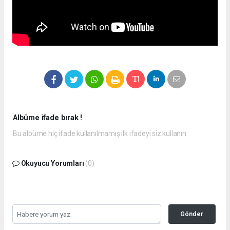
Albüme ifade bırak !
Bu albüme hiç ifade kullanılmamış ilk ifadeyi siz kullanın.
Okuyucu Yorumları
(0)
Gönder