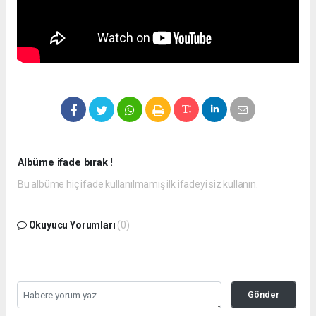
Albüme ifade bırak !
Bu albüme hiç ifade kullanılmamış ilk ifadeyi siz kullanın.
Okuyucu Yorumları
(0)
Gönder