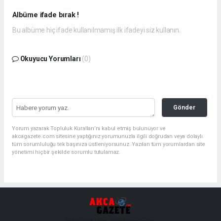
Albüme ifade bırak !
Bu albüme hiç ifade kullanılmamış ilk ifadeyi siz kullanın.
Okuyucu Yorumları
(0)
Gönder
Yorum yazarak Topluluk Kuralları’nı kabul etmiş bulunuyor ve
akcagazete.com sitesine yaptığınız yorumunuzla ilgili doğrudan veya dolaylı
tüm sorumluluğu tek başınıza üstleniyorsunuz. Yazılan tüm yorumlardan site
yönetimi hiçbir şekilde sorumlu tutulamaz.