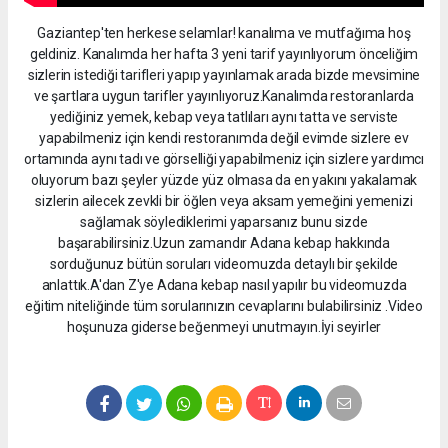
Gaziantep'ten herkese selamlar! kanalıma ve mutfağıma hoş
geldiniz. Kanalımda her hafta 3 yeni tarif yayınlıyorum önceliğim
sizlerin istediği tarifleri yapıp yayınlamak arada bizde mevsimine
ve şartlara uygun tarifler yayınlıyoruz.Kanalımda restoranlarda
yediğiniz yemek, kebap veya tatlıları aynı tatta ve serviste
yapabilmeniz için kendi restoranımda değil evimde sizlere ev
ortamında aynı tadı ve görselliği yapabilmeniz için sizlere yardımcı
oluyorum bazı şeyler yüzde yüz olmasa da en yakını yakalamak
sizlerin ailecek zevkli bir öğlen veya aksam yemeğini yemenizi
sağlamak söylediklerimi yaparsanız bunu sizde
başarabilirsiniz.Uzun zamandır Adana kebap hakkında
sorduğunuz bütün soruları videomuzda detaylı bir şekilde
anlattık.A'dan Z'ye Adana kebap nasıl yapılır bu videomuzda
eğitim niteliğinde tüm sorularınızın cevaplarını bulabilirsiniz .Video
hoşunuza giderse beğenmeyi unutmayın.İyi seyirler