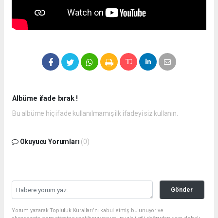
Albüme ifade bırak !
Bu albüme hiç ifade kullanılmamış ilk ifadeyi siz kullanın.
Okuyucu Yorumları
(0)
Gönder
Yorum yazarak Topluluk Kuralları’nı kabul etmiş bulunuyor ve