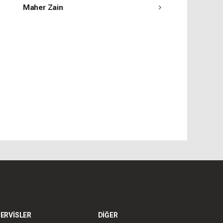
Maher Zain
ERVİSLER
DİĞER