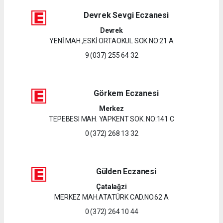
Devrek Sevgi Eczanesi
Devrek
YENİ MAH.,ESKİ ORTAOKUL SOK.NO:21 A
9 (037) 255 64 32
Görkem Eczanesi
Merkez
TEPEBESI MAH. YAPKENT SOK. NO:141 C
0 (372) 268 13 32
Gülden Eczanesi
Çatalağzi
MERKEZ MAH.ATATÜRK CAD.NO.62 A
0 (372) 264 10 44