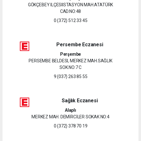
GÖKÇEBEY ILÇESIISTASYON MAH.ATATÜRK
CAD.NO:48
0 (372) 512 33 45
Persembe Eczanesi
Perşembe
PERSEMBE BELDESI, MERKEZ MAH.SAĞLIK
SOK.NO:7 C
9 (037) 263 85 55
Sağlık Eczanesi
Alaplı
MERKEZ MAH. DEMİRCİLER SOKAK NO:4
0 (372) 378 70 19