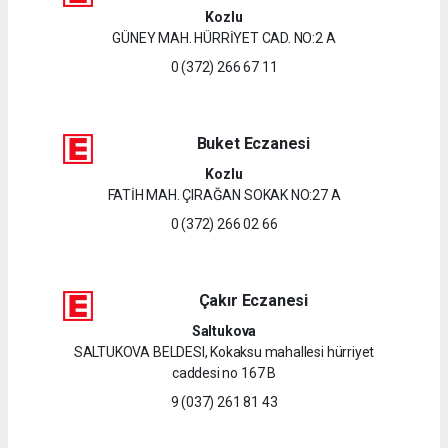
Kozlu
GÜNEY MAH. HÜRRİYET CAD. NO:2 A
0 (372) 266 67 11
Buket Eczanesi
Kozlu
FATİH MAH. ÇIRAĞAN SOKAK NO:27 A
0 (372) 266 02 66
Çakır Eczanesi
Saltukova
SALTUKOVA BELDESI, Kokaksu mahallesi hürriyet
caddesi no 167 B
9 (037) 261 81 43