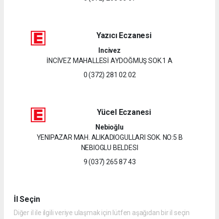
Yazıcı Eczanesi
Incivez
İNCİVEZ MAHALLESİ AYDOĞMUŞ SOK.1 A
0 (372) 281 02 02
Yücel Eczanesi
Nebioğlu
YENIPAZAR MAH. ALIKADIOGULLARI SOK. NO:5 B
NEBIOGLU BELDESI
9 (037) 265 87 43
İl Seçin
Diğer il ile ilgili veriye ulaşmak için lütfen aşağıdan bir il seçin