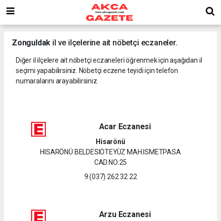
Zonguldak
il ve ilçelerine ait nöbetçi eczaneler.
Diğer il ilçelere ait nöbetçi eczaneleri öğrenmek için aşağıdan il
seçimi yapabilirsiniz. Nöbetçi eczene teyidi için telefon
numaralarını arayabilirsiniz.
Acar Eczanesi
Hisarönü
HISARÖNÜ BELDESIÖTEYÜZ MAH.ISMETPASA
CAD.NO:25
9 (037) 262 32 22
Arzu Eczanesi