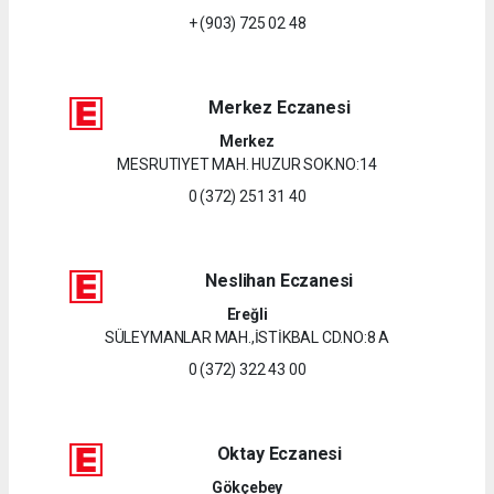
+ (903) 725 02 48
Merkez Eczanesi
Merkez
MESRUTIYET MAH. HUZUR SOK.NO:14
0 (372) 251 31 40
Neslihan Eczanesi
Ereğli
SÜLEYMANLAR MAH.,İSTİKBAL CD.NO:8 A
0 (372) 322 43 00
Oktay Eczanesi
Gökçebey