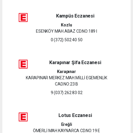
Kampüs Eczanesi
Kozlu
ESENKÖY MAH.ABAZ CD.NO:189 I
0 (372) 502 40 50
Karapınar Şifa Eczanesi
Karapınar
KARAPINAR MERKEZ MAH.MİLLİ EGEMENLİK
CAD.NO:23 B
9 (037) 262 83 02
Lotus Eczanesi
Ereğli
ÖMERLİ MAH.KAYNARCA CD.NO:19 E