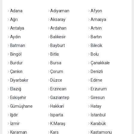
Adana
Adıyaman
Afyon
Ağrı
Aksaray
Amasya
Antalya
Ardahan
Artvin
Aydın
Balıkesir
Bartın
Batman
Bayburt
Bilecik
Bingöl
Bitlis
Bolu
Burdur
Bursa
Çanakkale
Çankırı
Çorum
Denizli
Diyarbakır
Düzce
Edirne
Elazığ
Erzincan
Erzurum
Eskişehir
Gaziantep
Giresun
Gümüşhane
Hakkari
Hatay
Iğdır
Isparta
İstanbul
İzmir
K.Maraş
Karabük
Karaman
Kars
Kastamonu