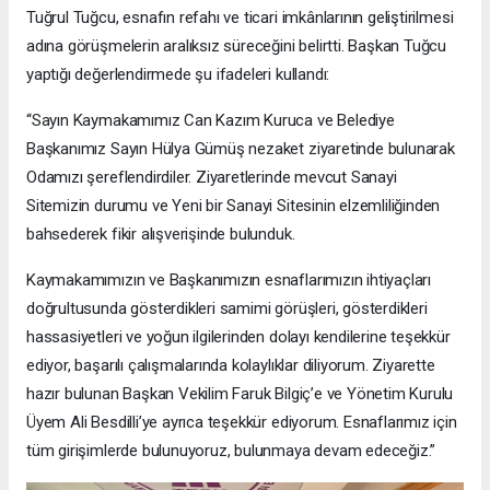
Tuğrul Tuğcu, esnafın refahı ve ticari imkânlarının geliştirilmesi
adına görüşmelerin aralıksız süreceğini belirtti. Başkan Tuğcu
yaptığı değerlendirmede şu ifadeleri kullandı:
“Sayın Kaymakamımız Can Kazım Kuruca ve Belediye
Başkanımız Sayın Hülya Gümüş nezaket ziyaretinde bulunarak
Odamızı şereflendirdiler. Ziyaretlerinde mevcut Sanayi
Sitemizin durumu ve Yeni bir Sanayi Sitesinin elzemliliğinden
bahsederek fikir alışverişinde bulunduk.
Kaymakamımızın ve Başkanımızın esnaflarımızın ihtiyaçları
doğrultusunda gösterdikleri samimi görüşleri, gösterdikleri
hassasiyetleri ve yoğun ilgilerinden dolayı kendilerine teşekkür
ediyor, başarılı çalışmalarında kolaylıklar diliyorum. Ziyarette
hazır bulunan Başkan Vekilim Faruk Bilgiç’e ve Yönetim Kurulu
Üyem Ali Besdilli’ye ayrıca teşekkür ediyorum. Esnaflarımız için
tüm girişimlerde bulunuyoruz, bulunmaya devam edeceğiz.”