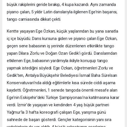
büyük rakiplerini geride bırakıp, 4 kupa kazandı. Aynı zamanda
piyano çalan, 5 yıldır Latin danslarıyla ilgilenen Ege'nin başarısı,
tango camiasında dikkat çekti.
Kentte yaşayan Ege Özkan, küçük yaşlarından bu yana sanatla
iç içe büyüdü. Dans kursuna giden ve piyano çalan Ege Özkan,
geçen sene babasının iş yerinde düzenlenen etkinlikte tango
yapan Dilara Zorlu ve Doğan Ozan Gedik'i gördü. Danslarından
etkilenen Ege, babasının yardımıyla ikiliyle konuşup tango
yapmak istediğini söyledi. Ege Özkan, öğretmenleri Zorlu ve
Gedik'ten, Antalya Büyükşehir Belediyesi İsmail Baha Sürelsan
Konservatuvarı'nda aldığı eğitimlerle kısa sürede ciddi aşama
kaydetti. Öğretmenleri, 1 senede tangoda önemli mesafe alan
Ege'nin Eskişehir'deki Türkiye Şampiyonası'na katılmasına karar
verdi. İzmir'de yaşayan ve kendinden 4 yaş büyük partneri
Yağmur'la 3 hafta koreografi çalışan Ege, yarışma günü
sahnede de başarı gösterdi. Gençler kategorisinin yanı sıra