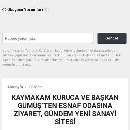
Okuyucu Yorumları
(0)
Gönder
Yorum yazarak Topluluk Kuralları’nı kabul etmiş bulunuyor ve akcagazete.com
sitesine yaptığınız yorumunuzla ilgili doğrudan veya dolaylı tüm sorumluluğu tek
başınıza üstleniyorsunuz. Yazılan tüm yorumlardan site yönetimi hiçbir şekilde
sorumlu tutulamaz.
Anasayfa
Gündem
KAYMAKAM KURUCA VE BAŞKAN
GÜMÜŞ’TEN ESNAF ODASINA
ZİYARET, GÜNDEM YENİ SANAYİ
SİTESİ