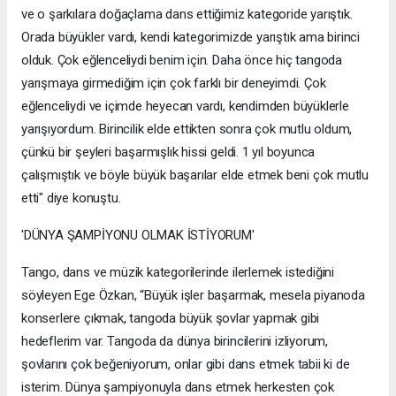
ve o şarkılara doğaçlama dans ettiğimiz kategoride yarıştık.
Orada büyükler vardı, kendi kategorimizde yarıştık ama birinci
olduk. Çok eğlenceliydi benim için. Daha önce hiç tangoda
yarışmaya girmediğim için çok farklı bir deneyimdi. Çok
eğlenceliydi ve içimde heyecan vardı, kendimden büyüklerle
yarışıyordum. Birincilik elde ettikten sonra çok mutlu oldum,
çünkü bir şeyleri başarmışlık hissi geldi. 1 yıl boyunca
çalışmıştık ve böyle büyük başarılar elde etmek beni çok mutlu
etti" diye konuştu.
'DÜNYA ŞAMPİYONU OLMAK İSTİYORUM'
Tango, dans ve müzik kategorilerinde ilerlemek istediğini
söyleyen Ege Özkan, “Büyük işler başarmak, mesela piyanoda
konserlere çıkmak, tangoda büyük şovlar yapmak gibi
hedeflerim var. Tangoda da dünya birincilerini izliyorum,
şovlarını çok beğeniyorum, onlar gibi dans etmek tabii ki de
isterim. Dünya şampiyonuyla dans etmek herkesten çok