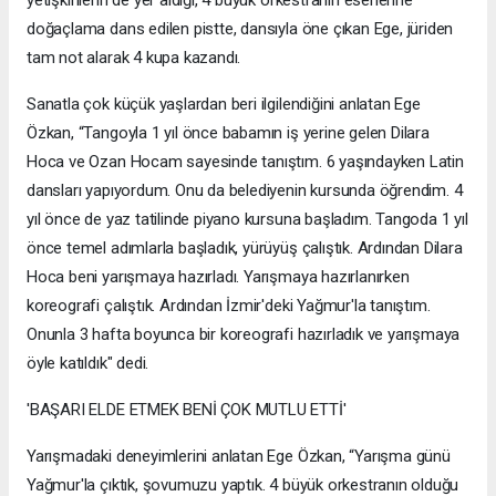
yetişkinlerin de yer aldığı, 4 büyük orkestranın eserlerine
doğaçlama dans edilen pistte, dansıyla öne çıkan Ege, jüriden
tam not alarak 4 kupa kazandı.
Sanatla çok küçük yaşlardan beri ilgilendiğini anlatan Ege
Özkan, “Tangoyla 1 yıl önce babamın iş yerine gelen Dilara
Hoca ve Ozan Hocam sayesinde tanıştım. 6 yaşındayken Latin
dansları yapıyordum. Onu da belediyenin kursunda öğrendim. 4
yıl önce de yaz tatilinde piyano kursuna başladım. Tangoda 1 yıl
önce temel adımlarla başladık, yürüyüş çalıştık. Ardından Dilara
Hoca beni yarışmaya hazırladı. Yarışmaya hazırlanırken
koreografi çalıştık. Ardından İzmir'deki Yağmur'la tanıştım.
Onunla 3 hafta boyunca bir koreografi hazırladık ve yarışmaya
öyle katıldık" dedi.
'BAŞARI ELDE ETMEK BENİ ÇOK MUTLU ETTİ'
Yarışmadaki deneyimlerini anlatan Ege Özkan, “Yarışma günü
Yağmur'la çıktık, şovumuzu yaptık. 4 büyük orkestranın olduğu