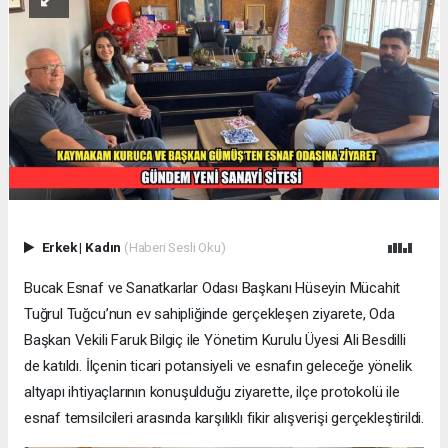
Erkek
|
Kadın
(Haberi Sesli Oku)
Bucak Esnaf ve Sanatkarlar Odası Başkanı Hüseyin Mücahit
Tuğrul Tuğcu’nun ev sahipliğinde gerçekleşen ziyarete, Oda
Başkan Vekili Faruk Bilgiç ile Yönetim Kurulu Üyesi Ali Besdilli
de katıldı. İlçenin ticari potansiyeli ve esnafın geleceğe yönelik
altyapı ihtiyaçlarının konuşulduğu ziyarette, ilçe protokolü ile
esnaf temsilcileri arasında karşılıklı fikir alışverişi gerçekleştirildi.