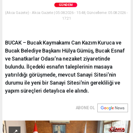
GÜNDEM
(Akca Gazete) - Akca Gazete | 05.08.2026 - 15:48, Güncelleme: 05.08.2026 -
17:21
BUCAK – Bucak Kaymakamı Can Kazım Kuruca ve
Bucak Belediye Başkanı Hülya Gümüş, Bucak Esnaf
ve Sanatkarlar Odası’na nezaket ziyaretinde
bulundu. İlçedeki esnafın taleplerinin masaya
yatırıldığı görüşmede, mevcut Sanayi Sitesi’nin
durumu ile yeni bir Sanayi Sitesi’nin gerekliliği ve
yapım süreçleri detaylıca ele alındı.
ABONE OL