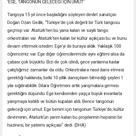
'EGE, TANGONUN GELECEĞİ İÇİN UMUT'
Tangoya 15 yıl önce başladığını söyleyen devlet sanatçısı
Doğan Ozan Gedik, “Türkiye'de çok değerli bir Türk tangosu
geçmişi var. Atatürk'ten bu yana kalan ve sayılı tango
orkestraları var. Atatürk'ten kalan bir kültür açıkçası bu ve bunu
devam ettirmek istedim. Ege'yi de buraya aldık. Yaklaşık 100
öğrencimiz var. Ege diğer öğrencilerimizle aynı eğitimi alsa da
çabası çok büyüktü. Bizi de çok izledi, gece yarılarına kadar
çalıştığımız zamanlar da oldu. Orkestralara nasıl dans etmesi
gerektiği hakkında, belki 10 yıllık dansçıların bilmediği şeyleri 1
yıla sığdırabildik. Dilara Öğretmeni artık yarışmalara girmesi
gerektiğini düşündü. Ege kendisinden yaşça büyük insanlarla
yarışmaya katıldı ve bütün kupaları aldı. Bence tangonun
geleceği için umut. Ege benim için tangonun Türkiye'de, kültür
devriminin, Atatürk'ün yarım kalan bu projelerinin hepsinin bir
hazinesi, bir yatırımı açıkçası" dedi. (DHA)