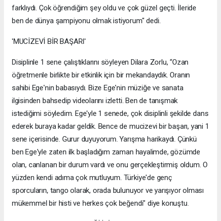
farklıydı. Çok öğrendiğim şey oldu ve çok güzel geçti. İleride
ben de dünya şampiyonu olmak istiyorum" dedi.
'MUCİZEVİ BİR BAŞARI'
Disiplinle 1 sene çalıştıklarını söyleyen Dilara Zorlu, “Ozan
öğretmenle birlikte bir etkinlik için bir mekandaydık. Oranın
sahibi Ege'nin babasıydı. Bize Ege'nin müziğe ve sanata
ilgisinden bahsedip videolarını izletti. Ben de tanışmak
istediğimi söyledim. Ege'yle 1 senede, çok disiplinli şekilde dans
ederek buraya kadar geldik. Bence de mucizevi bir başarı, yani 1
sene içerisinde. Gurur duyuyorum. Yarışma harikaydı. Çünkü
ben Ege'yle zaten ilk başladığım zaman hayalimde, gözümde
olan, canlanan bir durum vardı ve onu gerçekleştirmiş oldum. O
yüzden kendi adıma çok mutluyum. Türkiye'de genç
sporcuların, tango olarak, orada bulunuyor ve yarışıyor olması
mükemmel bir histi ve herkes çok beğendi" diye konuştu.