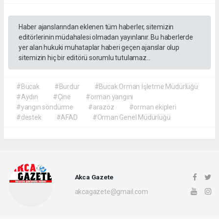
Haber ajanslarından eklenen tüm haberler, sitemizin
editörlerinin müdahalesi olmadan yayınlanır. Bu haberlerde
yer alan hukuki muhataplar haberi geçen ajanslar olup
sitemizin hiç bir editörü sorumlu tutulamaz...
#Bucak
#Burdur
#Bucak Orman İşletme Müdürlüğü
#Aydın
#Çine
#orman yangını
#yangın söndürme
#arazöz
#orman ekipleri
#destek
#AFAD
#Orman Genel Müdürlüğü
Akca Gazete
akcagazete@gmail.com