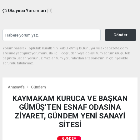
Okuyucu Yorumları
(0)
Gönder
Yorum yazarak Topluluk Kuralları’nı kabul etmiş bulunuyor ve akcagazete.com
sitesine yaptığınız yorumunuzla ilgili doğrudan veya dolaylı tüm sorumluluğu tek
başınıza üstleniyorsunuz. Yazılan tüm yorumlardan site yönetimi hiçbir şekilde
sorumlu tutulamaz.
Anasayfa
Gündem
KAYMAKAM KURUCA VE BAŞKAN
GÜMÜŞ’TEN ESNAF ODASINA
ZİYARET, GÜNDEM YENİ SANAYİ
SİTESİ
GÜNDEM