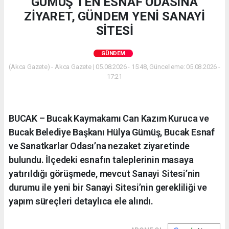
GÜMÜŞ’TEN ESNAF ODASINA
ZİYARET, GÜNDEM YENİ SANAYİ
SİTESİ
GÜNDEM
(Akca Gazete) - Akca Gazete | 05.08.2026 - 15:48, Güncelleme: 05.08.2026 -
17:21
BUCAK – Bucak Kaymakamı Can Kazım Kuruca ve
Bucak Belediye Başkanı Hülya Gümüş, Bucak Esnaf
ve Sanatkarlar Odası’na nezaket ziyaretinde
bulundu. İlçedeki esnafın taleplerinin masaya
yatırıldığı görüşmede, mevcut Sanayi Sitesi’nin
durumu ile yeni bir Sanayi Sitesi’nin gerekliliği ve
yapım süreçleri detaylıca ele alındı.