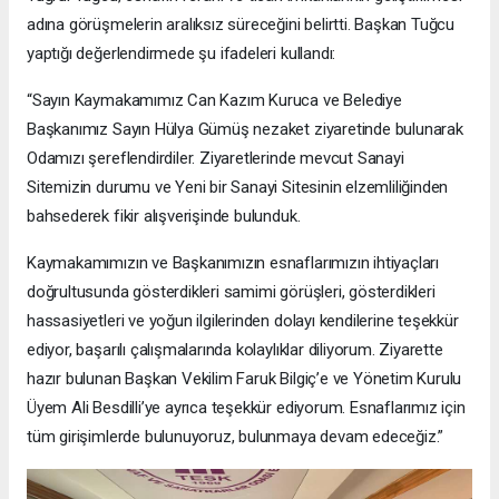
adına görüşmelerin aralıksız süreceğini belirtti. Başkan Tuğcu
yaptığı değerlendirmede şu ifadeleri kullandı:
“Sayın Kaymakamımız Can Kazım Kuruca ve Belediye
Başkanımız Sayın Hülya Gümüş nezaket ziyaretinde bulunarak
Odamızı şereflendirdiler. Ziyaretlerinde mevcut Sanayi
Sitemizin durumu ve Yeni bir Sanayi Sitesinin elzemliliğinden
bahsederek fikir alışverişinde bulunduk.
Kaymakamımızın ve Başkanımızın esnaflarımızın ihtiyaçları
doğrultusunda gösterdikleri samimi görüşleri, gösterdikleri
hassasiyetleri ve yoğun ilgilerinden dolayı kendilerine teşekkür
ediyor, başarılı çalışmalarında kolaylıklar diliyorum. Ziyarette
hazır bulunan Başkan Vekilim Faruk Bilgiç’e ve Yönetim Kurulu
Üyem Ali Besdilli’ye ayrıca teşekkür ediyorum. Esnaflarımız için
tüm girişimlerde bulunuyoruz, bulunmaya devam edeceğiz.”