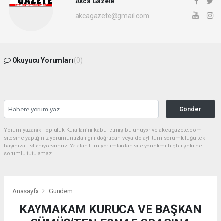
Akca Gazete
akcagazete@gmail.com
Okuyucu Yorumları
(0)
Gönder
Yorum yazarak Topluluk Kuralları’nı kabul etmiş bulunuyor ve akcagazete.com
sitesine yaptığınız yorumunuzla ilgili doğrudan veya dolaylı tüm sorumluluğu tek
başınıza üstleniyorsunuz. Yazılan tüm yorumlardan site yönetimi hiçbir şekilde
sorumlu tutulamaz.
Anasayfa
Gündem
KAYMAKAM KURUCA VE BAŞKAN