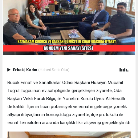
Erkek
|
Kadın
(Haberi Sesli Oku)
Bucak Esnaf ve Sanatkarlar Odası Başkanı Hüseyin Mücahit
Tuğrul Tuğcu’nun ev sahipliğinde gerçekleşen ziyarete, Oda
Başkan Vekili Faruk Bilgiç ile Yönetim Kurulu Üyesi Ali Besdilli
de katıldı. İlçenin ticari potansiyeli ve esnafın geleceğe yönelik
altyapı ihtiyaçlarının konuşulduğu ziyarette, ilçe protokolü ile
esnaf temsilcileri arasında karşılıklı fikir alışverişi gerçekleştirildi.