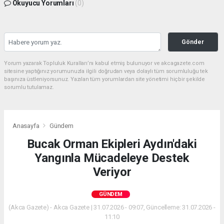
Okuyucu Yorumları
(0)
Gönder
Yorum yazarak Topluluk Kuralları’nı kabul etmiş bulunuyor ve akcagazete.com
sitesine yaptığınız yorumunuzla ilgili doğrudan veya dolaylı tüm sorumluluğu tek
başınıza üstleniyorsunuz. Yazılan tüm yorumlardan site yönetimi hiçbir şekilde
sorumlu tutulamaz.
Anasayfa
Gündem
Bucak Orman Ekipleri Aydın'daki
Yangınla Mücadeleye Destek
Veriyor
GÜNDEM
(Akca Gazete) - Akca Gazete | 31.07.2026 - 09:07, Güncelleme: 31.07.2026 -
11:10