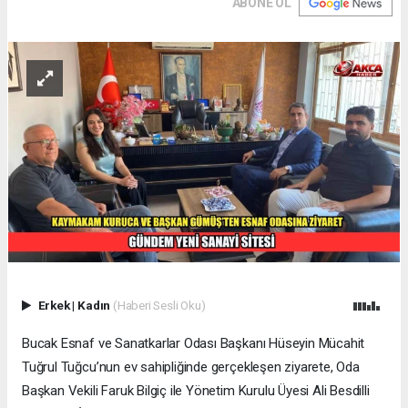
ABONE OL
Erkek
|
Kadın
(Haberi Sesli Oku)
Bucak Esnaf ve Sanatkarlar Odası Başkanı Hüseyin Mücahit
Tuğrul Tuğcu’nun ev sahipliğinde gerçekleşen ziyarete, Oda
Başkan Vekili Faruk Bilgiç ile Yönetim Kurulu Üyesi Ali Besdilli