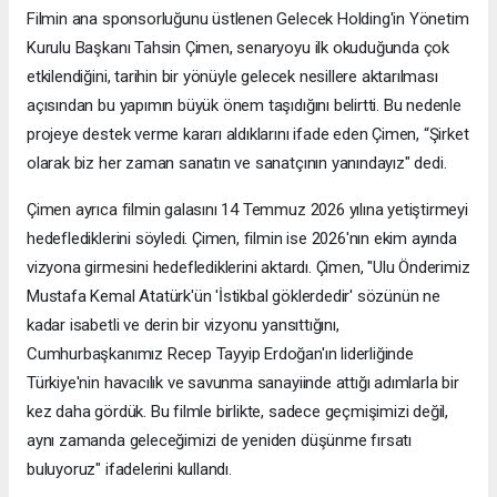
Filmin ana sponsorluğunu üstlenen Gelecek Holding'in Yönetim
Kurulu Başkanı Tahsin Çimen, senaryoyu ilk okuduğunda çok
etkilendiğini, tarihin bir yönüyle gelecek nesillere aktarılması
açısından bu yapımın büyük önem taşıdığını belirtti. Bu nedenle
projeye destek verme kararı aldıklarını ifade eden Çimen, “Şirket
olarak biz her zaman sanatın ve sanatçının yanındayız" dedi.
Çimen ayrıca filmin galasını 14 Temmuz 2026 yılına yetiştirmeyi
hedeflediklerini söyledi. Çimen, filmin ise 2026'nın ekim ayında
vizyona girmesini hedeflediklerini aktardı. Çimen, "Ulu Önderimiz
Mustafa Kemal Atatürk'ün 'İstikbal göklerdedir' sözünün ne
kadar isabetli ve derin bir vizyonu yansıttığını,
Cumhurbaşkanımız Recep Tayyip Erdoğan'ın liderliğinde
Türkiye'nin havacılık ve savunma sanayiinde attığı adımlarla bir
kez daha gördük. Bu filmle birlikte, sadece geçmişimizi değil,
aynı zamanda geleceğimizi de yeniden düşünme fırsatı
buluyoruz" ifadelerini kullandı.