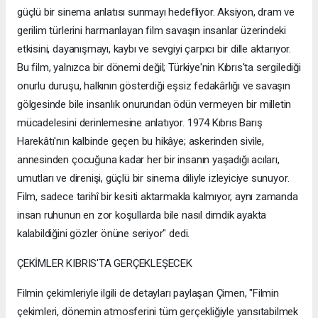
güçlü bir sinema anlatısı sunmayı hedefliyor. Aksiyon, dram ve
gerilim türlerini harmanlayan film savaşın insanlar üzerindeki
etkisini, dayanışmayı, kaybı ve sevgiyi çarpıcı bir dille aktarıyor.
Bu film, yalnızca bir dönemi değil; Türkiye'nin Kıbrıs'ta sergilediği
onurlu duruşu, halkının gösterdiği eşsiz fedakârlığı ve savaşın
gölgesinde bile insanlık onurundan ödün vermeyen bir milletin
mücadelesini derinlemesine anlatıyor. 1974 Kıbrıs Barış
Harekâtı'nın kalbinde geçen bu hikâye; askerinden sivile,
annesinden çocuğuna kadar her bir insanın yaşadığı acıları,
umutları ve direnişi, güçlü bir sinema diliyle izleyiciye sunuyor.
Film, sadece tarihî bir kesiti aktarmakla kalmıyor, aynı zamanda
insan ruhunun en zor koşullarda bile nasıl dimdik ayakta
kalabildiğini gözler önüne seriyor" dedi.
ÇEKİMLER KIBRIS'TA GERÇEKLEŞECEK
Filmin çekimleriyle ilgili de detayları paylaşan Çimen, "Filmin
çekimleri, dönemin atmosferini tüm gerçekliğiyle yansıtabilmek