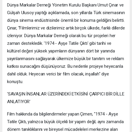
Dünya Markalar Derneği Yönetim Kurulu Başkanı Umut Çınar ve
Gülşah Ulusoy yaptığı açıklamada, son yıllarda Türk sinemasının
dünya sinema endüstrisinde önemli bir konuma geldiğini belirtti.
Çınar, “Filmlerimiz ve dizilerimiz artık birçok ülkede, farklı dillerde
izleniyor. Dünya Markalar Derneği olarak bu tür projeleri her
zaman destekledik. '1974 - Ayşe Tatile Çıktı' gibi tarihi ve
kültürel değeri yüksek yapımların dünyanın dört bir yanında
yayınlanmasını sağlayarak ülkemize büyük bir tanıtım ve reklam
katkısı sunacağını düşünüyoruz. Bu nedenle projeye heyecanla
dahil olduk. Heyecan verici bir film olacak, inşallah" diye
konuştu.
'SAVAŞIN İNSANLAR ÜZERİNDEKİ ETKİSİNİ ÇARPICI BİR DİLLE
ANLATIYOR'
Film hakkında da bilgilendirmeler yapan Çimen, "1974 - Ayşe
Tatile Çıktı, yalnızca büyük ölçekli bir yapım değil; aynı zamanda
dönem tanıklıklarını ve bireysel mücadeleleri merkezine alan