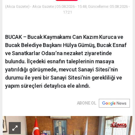
(Akca Gazete) - Akca Gazete | 05.08.2026 - 15:48, Güncelleme: 05.08.2026 -
17:21
BUCAK – Bucak Kaymakamı Can Kazım Kuruca ve
Bucak Belediye Başkanı Hülya Gümüş, Bucak Esnaf
ve Sanatkarlar Odası’na nezaket ziyaretinde
bulundu. İlçedeki esnafın taleplerinin masaya
yatırıldığı görüşmede, mevcut Sanayi Sitesi’nin
durumu ile yeni bir Sanayi Sitesi’nin gerekliliği ve
yapım süreçleri detaylıca ele alındı.
ABONE OL