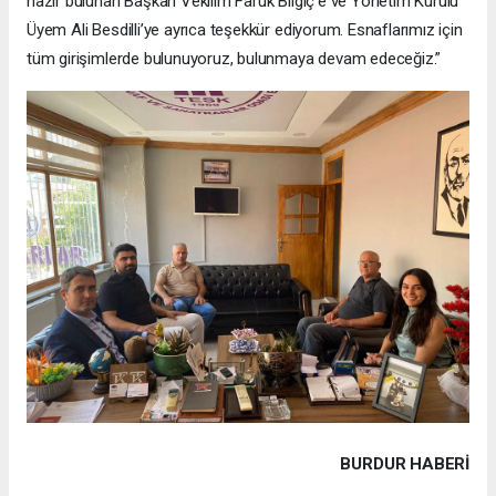
hazır bulunan Başkan Vekilim Faruk Bilgiç’e ve Yönetim Kurulu
Üyem Ali Besdilli’ye ayrıca teşekkür ediyorum. Esnaflarımız için
tüm girişimlerde bulunuyoruz, bulunmaya devam edeceğiz.”
BURDUR HABERİ