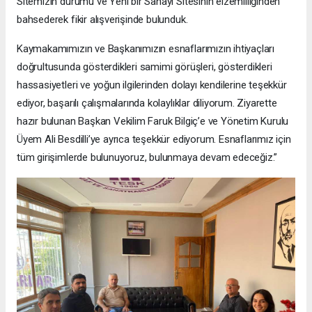
Sitemizin durumu ve Yeni bir Sanayi Sitesinin elzemliliğinden
bahsederek fikir alışverişinde bulunduk.
Kaymakamımızın ve Başkanımızın esnaflarımızın ihtiyaçları
doğrultusunda gösterdikleri samimi görüşleri, gösterdikleri
hassasiyetleri ve yoğun ilgilerinden dolayı kendilerine teşekkür
ediyor, başarılı çalışmalarında kolaylıklar diliyorum. Ziyarette
hazır bulunan Başkan Vekilim Faruk Bilgiç’e ve Yönetim Kurulu
Üyem Ali Besdilli’ye ayrıca teşekkür ediyorum. Esnaflarımız için
tüm girişimlerde bulunuyoruz, bulunmaya devam edeceğiz.”