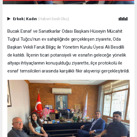
Erkek
|
Kadın
(Haberi Sesli Oku)
Bucak Esnaf ve Sanatkarlar Odası Başkanı Hüseyin Mücahit
Tuğrul Tuğcu’nun ev sahipliğinde gerçekleşen ziyarete, Oda
Başkan Vekili Faruk Bilgiç ile Yönetim Kurulu Üyesi Ali Besdilli
de katıldı. İlçenin ticari potansiyeli ve esnafın geleceğe yönelik
altyapı ihtiyaçlarının konuşulduğu ziyarette, ilçe protokolü ile
esnaf temsilcileri arasında karşılıklı fikir alışverişi gerçekleştirildi.