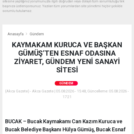
sitesine yaptığınız yorumunuzla ilgili doğrudan veya dolaylı tüm sorumluluğu tek
başınıza üstleniyorsunuz. Yazılan tüm yorumlardan site yönetimi hiçbir şekilde
sorumlu tutulamaz.
Anasayfa
Gündem
KAYMAKAM KURUCA VE BAŞKAN
GÜMÜŞ’TEN ESNAF ODASINA
ZİYARET, GÜNDEM YENİ SANAYİ
SİTESİ
GÜNDEM
(Akca Gazete) - Akca Gazete | 05.08.2026 - 15:48, Güncelleme: 05.08.2026 -
17:21
BUCAK – Bucak Kaymakamı Can Kazım Kuruca ve
Bucak Belediye Başkanı Hülya Gümüş, Bucak Esnaf