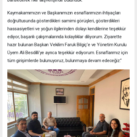
bahsederek fikir alışverişinde bulunduk.
Kaymakamımızın ve Başkanımızın esnaflarımızın ihtiyaçları
doğrultusunda gösterdikleri samimi görüşleri, gösterdikleri
hassasiyetleri ve yoğun ilgilerinden dolayı kendilerine teşekkür
ediyor, başarılı çalışmalarında kolaylıklar diliyorum. Ziyarette
hazır bulunan Başkan Vekilim Faruk Bilgiç’e ve Yönetim Kurulu
Üyem Ali Besdilli’ye ayrıca teşekkür ediyorum. Esnaflarımız için
tüm girişimlerde bulunuyoruz, bulunmaya devam edeceğiz.”