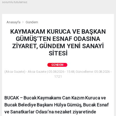
sorumlu tutulamaz.
Anasayfa
Gündem
KAYMAKAM KURUCA VE BAŞKAN
GÜMÜŞ’TEN ESNAF ODASINA
ZİYARET, GÜNDEM YENİ SANAYİ
SİTESİ
GÜNDEM
(Akca Gazete) - Akca Gazete | 05.08.2026 - 15:48, Güncelleme: 05.08.2026 -
17:21
BUCAK – Bucak Kaymakamı Can Kazım Kuruca ve
Bucak Belediye Başkanı Hülya Gümüş, Bucak Esnaf
ve Sanatkarlar Odası’na nezaket ziyaretinde