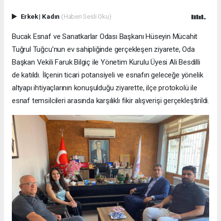
Erkek
|
Kadın
(Haberi Sesli Oku)
Bucak Esnaf ve Sanatkarlar Odası Başkanı Hüseyin Mücahit
Tuğrul Tuğcu’nun ev sahipliğinde gerçekleşen ziyarete, Oda
Başkan Vekili Faruk Bilgiç ile Yönetim Kurulu Üyesi Ali Besdilli
de katıldı. İlçenin ticari potansiyeli ve esnafın geleceğe yönelik
altyapı ihtiyaçlarının konuşulduğu ziyarette, ilçe protokolü ile
esnaf temsilcileri arasında karşılıklı fikir alışverişi gerçekleştirildi.