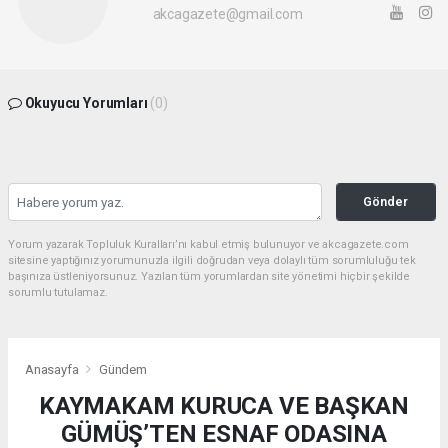
akcagazete@gmail.com
Okuyucu Yorumları
(0)
Gönder
Yorum yazarak Topluluk Kuralları’nı kabul etmiş bulunuyor ve akcagazete.com
sitesine yaptığınız yorumunuzla ilgili doğrudan veya dolaylı tüm sorumluluğu tek
başınıza üstleniyorsunuz. Yazılan tüm yorumlardan site yönetimi hiçbir şekilde
sorumlu tutulamaz.
Anasayfa
Gündem
KAYMAKAM KURUCA VE BAŞKAN
GÜMÜŞ’TEN ESNAF ODASINA