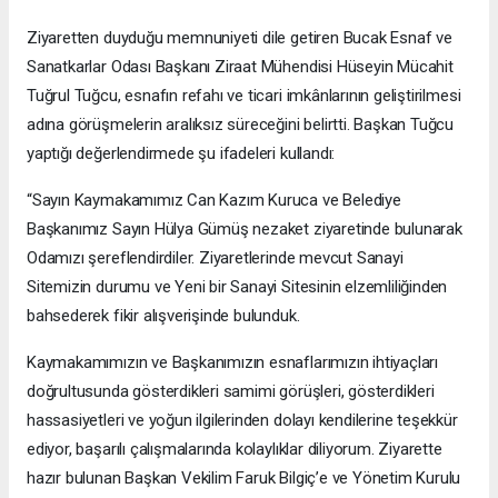
Ziyaretten duyduğu memnuniyeti dile getiren Bucak Esnaf ve
Sanatkarlar Odası Başkanı Ziraat Mühendisi Hüseyin Mücahit
Tuğrul Tuğcu, esnafın refahı ve ticari imkânlarının geliştirilmesi
adına görüşmelerin aralıksız süreceğini belirtti. Başkan Tuğcu
yaptığı değerlendirmede şu ifadeleri kullandı:
“Sayın Kaymakamımız Can Kazım Kuruca ve Belediye
Başkanımız Sayın Hülya Gümüş nezaket ziyaretinde bulunarak
Odamızı şereflendirdiler. Ziyaretlerinde mevcut Sanayi
Sitemizin durumu ve Yeni bir Sanayi Sitesinin elzemliliğinden
bahsederek fikir alışverişinde bulunduk.
Kaymakamımızın ve Başkanımızın esnaflarımızın ihtiyaçları
doğrultusunda gösterdikleri samimi görüşleri, gösterdikleri
hassasiyetleri ve yoğun ilgilerinden dolayı kendilerine teşekkür
ediyor, başarılı çalışmalarında kolaylıklar diliyorum. Ziyarette
hazır bulunan Başkan Vekilim Faruk Bilgiç’e ve Yönetim Kurulu