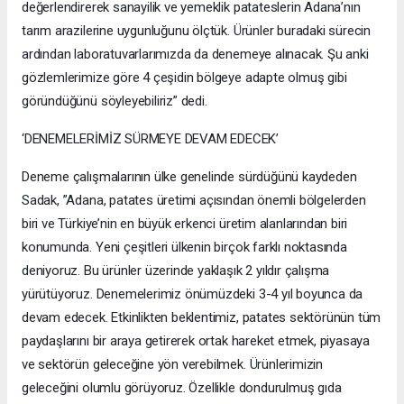
değerlendirerek sanayilik ve yemeklik patateslerin Adana’nın
tarım arazilerine uygunluğunu ölçtük. Ürünler buradaki sürecin
ardından laboratuvarlarımızda da denemeye alınacak. Şu anki
gözlemlerimize göre 4 çeşidin bölgeye adapte olmuş gibi
göründüğünü söyleyebiliriz” dedi.
‘DENEMELERİMİZ SÜRMEYE DEVAM EDECEK’
Deneme çalışmalarının ülke genelinde sürdüğünü kaydeden
Sadak, ”Adana, patates üretimi açısından önemli bölgelerden
biri ve Türkiye’nin en büyük erkenci üretim alanlarından biri
konumunda. Yeni çeşitleri ülkenin birçok farklı noktasında
deniyoruz. Bu ürünler üzerinde yaklaşık 2 yıldır çalışma
yürütüyoruz. Denemelerimiz önümüzdeki 3-4 yıl boyunca da
devam edecek. Etkinlikten beklentimiz, patates sektörünün tüm
paydaşlarını bir araya getirerek ortak hareket etmek, piyasaya
ve sektörün geleceğine yön verebilmek. Ürünlerimizin
geleceğini olumlu görüyoruz. Özellikle dondurulmuş gıda