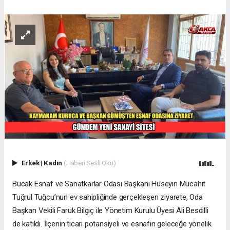
Erkek
|
Kadın
(Haberi Sesli Oku)
Bucak Esnaf ve Sanatkarlar Odası Başkanı Hüseyin Mücahit
Tuğrul Tuğcu’nun ev sahipliğinde gerçekleşen ziyarete, Oda
Başkan Vekili Faruk Bilgiç ile Yönetim Kurulu Üyesi Ali Besdilli
de katıldı. İlçenin ticari potansiyeli ve esnafın geleceğe yönelik