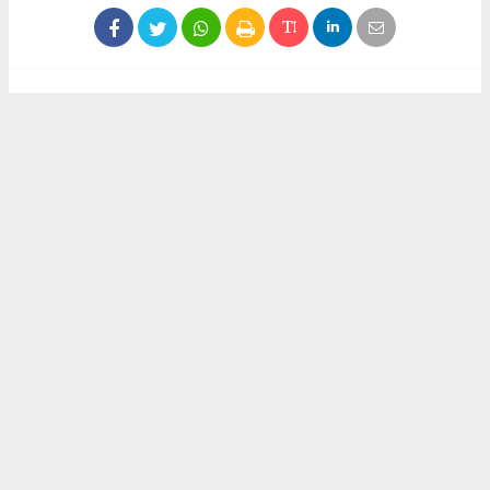
Haber ajanslarından eklenen tüm haberler, sitemizin
editörlerinin müdahalesi olmadan yayınlanır. Bu haberlerde
yer alan hukuki muhataplar haberi geçen ajanslar olup
sitemizin hiç bir editörü sorumlu tutulamaz...
Akca Gazete
akcagazete@gmail.com
Okuyucu Yorumları
(0)