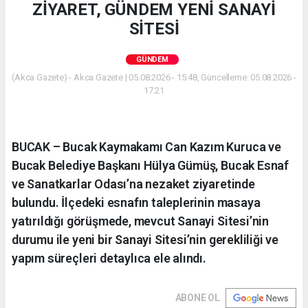
ZİYARET, GÜNDEM YENİ SANAYİ
SİTESİ
GÜNDEM
(Akca Gazete) - Akca Gazete | 05.08.2026 - 15:48, Güncelleme: 05.08.2026 -
17:21
BUCAK – Bucak Kaymakamı Can Kazım Kuruca ve
Bucak Belediye Başkanı Hülya Gümüş, Bucak Esnaf
ve Sanatkarlar Odası’na nezaket ziyaretinde
bulundu. İlçedeki esnafın taleplerinin masaya
yatırıldığı görüşmede, mevcut Sanayi Sitesi’nin
durumu ile yeni bir Sanayi Sitesi’nin gerekliliği ve
yapım süreçleri detaylıca ele alındı.
ABONE OL