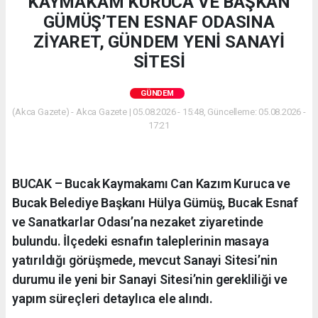
KAYMAKAM KURUCA VE BAŞKAN
GÜMÜŞ’TEN ESNAF ODASINA
ZİYARET, GÜNDEM YENİ SANAYİ
SİTESİ
GÜNDEM
(Akca Gazete) - Akca Gazete | 05.08.2026 - 15:48, Güncelleme: 05.08.2026 -
17:21
BUCAK – Bucak Kaymakamı Can Kazım Kuruca ve
Bucak Belediye Başkanı Hülya Gümüş, Bucak Esnaf
ve Sanatkarlar Odası’na nezaket ziyaretinde
bulundu. İlçedeki esnafın taleplerinin masaya
yatırıldığı görüşmede, mevcut Sanayi Sitesi’nin
durumu ile yeni bir Sanayi Sitesi’nin gerekliliği ve
yapım süreçleri detaylıca ele alındı.