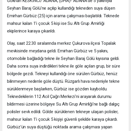
Gökhan KESKİNCİ/ ADANA, (DHA)- ADANA'de 5 yakınıyla
Seyhan Baraj Gölü'ne açılıp kullandığı tekneden suya düşen
Emirhan Gürbüz (25) için arama çalışması başlatıldı. Teknede
mahsur kalan 1'i çocuk 5 kişi ise Su Altı Grup Amirliği
ekiplerince karaya çıkarıldı.
Olay, saat 22.30 sıralarında merkez Çukurova ilçesi Topalak
mevkisinde meydana geldi. Emirhan Gürbüz ve 5 yakını,
otomobile bağladığı tekne ile Seyhan Baraj Gölü kıyısına geldi.
Daha sonra suya indirdikleri tekne ile göle açılan grup, bir süre
bölgede gezdi. Tekneyi kullandığı öne sürülen Gürbüz, henüz
bilinmeyen nedenle göle düştü. Rüzgarlı hava nedeniyle tekne
sürüklenmeye başlarken, Gürbüz ise gözden kayboldu.
Teknedekilerin 112 Acil Çağrı Merkezi'ni arayarak durumu
bildirmesi üzerine bölgeye Su Altı Grup Amirliği'ne bağlı dalgıç
polisler sevk edildi. Gölde sürüklenen tekneye ulaşan polisler,
mahsur kalan 1'i çocuk 5 kişiyi güvenli şekilde karaya çıkardı.
Gürbüz'ün suya düştüğü noktada arama çalışması yapan