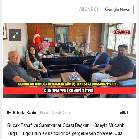
ABONE OL
Erkek
|
Kadın
(Haberi Sesli Oku)
Bucak Esnaf ve Sanatkarlar Odası Başkanı Hüseyin Mücahit
Tuğrul Tuğcu’nun ev sahipliğinde gerçekleşen ziyarete, Oda