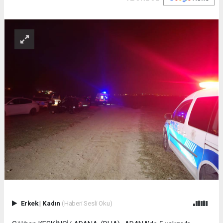
Erkek
|
Kadın
(Haberi Sesli Oku)