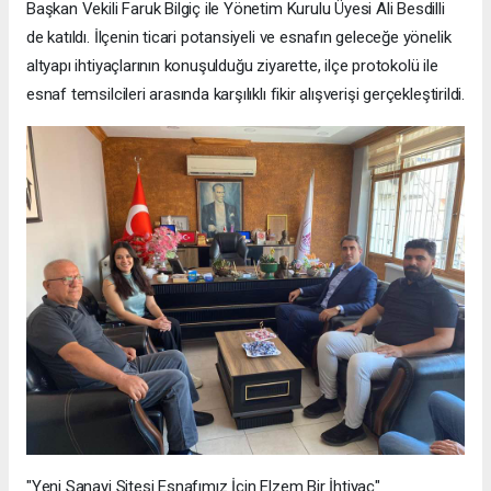
Başkan Vekili Faruk Bilgiç ile Yönetim Kurulu Üyesi Ali Besdilli
de katıldı. İlçenin ticari potansiyeli ve esnafın geleceğe yönelik
altyapı ihtiyaçlarının konuşulduğu ziyarette, ilçe protokolü ile
esnaf temsilcileri arasında karşılıklı fikir alışverişi gerçekleştirildi.
"Yeni Sanayi Sitesi Esnafımız İçin Elzem Bir İhtiyaç"