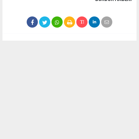
Haber ajanslarından eklenen tüm haberler, sitemizin
editörlerinin müdahalesi olmadan yayınlanır. Bu haberlerde
yer alan hukuki muhataplar haberi geçen ajanslar olup
sitemizin hiç bir editörü sorumlu tutulamaz...
Akca Gazete
akcagazete@gmail.com