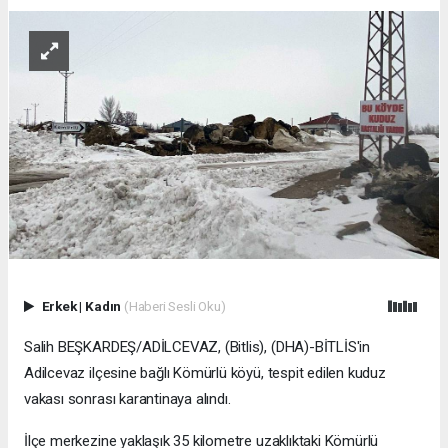
Erkek
|
Kadın
(Haberi Sesli Oku)
Salih BEŞKARDEŞ/ADİLCEVAZ, (Bitlis), (DHA)-BİTLİS'in
Adilcevaz ilçesine bağlı Kömürlü köyü, tespit edilen kuduz
vakası sonrası karantinaya alındı.
İlçe merkezine yaklaşık 35 kilometre uzaklıktaki Kömürlü