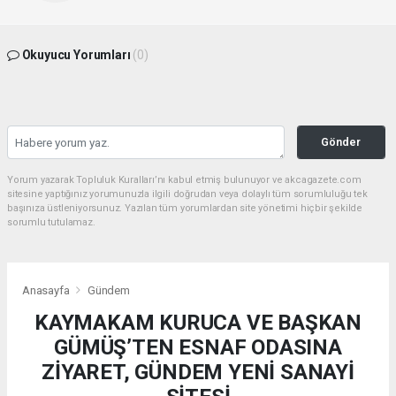
Okuyucu Yorumları
(0)
Gönder
Yorum yazarak Topluluk Kuralları’nı kabul etmiş bulunuyor ve akcagazete.com
sitesine yaptığınız yorumunuzla ilgili doğrudan veya dolaylı tüm sorumluluğu tek
başınıza üstleniyorsunuz. Yazılan tüm yorumlardan site yönetimi hiçbir şekilde
sorumlu tutulamaz.
Anasayfa
Gündem
KAYMAKAM KURUCA VE BAŞKAN
GÜMÜŞ’TEN ESNAF ODASINA
ZİYARET, GÜNDEM YENİ SANAYİ