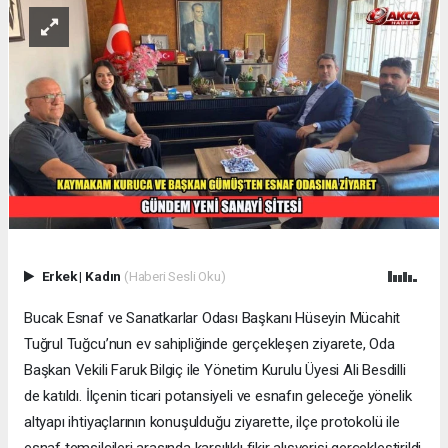
Erkek
|
Kadın
(Haberi Sesli Oku)
Bucak Esnaf ve Sanatkarlar Odası Başkanı Hüseyin Mücahit
Tuğrul Tuğcu’nun ev sahipliğinde gerçekleşen ziyarete, Oda
Başkan Vekili Faruk Bilgiç ile Yönetim Kurulu Üyesi Ali Besdilli
de katıldı. İlçenin ticari potansiyeli ve esnafın geleceğe yönelik
altyapı ihtiyaçlarının konuşulduğu ziyarette, ilçe protokolü ile
esnaf temsilcileri arasında karşılıklı fikir alışverişi gerçekleştirildi.