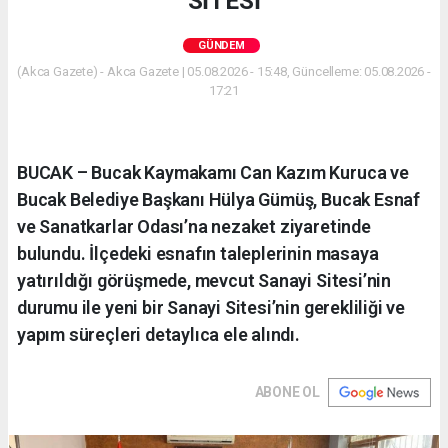
SİTESİ
GÜNDEM
(Akca Gazete) - Akca Gazete | 05.08.2026 - 15:48, Güncelleme: 05.08.2026 -
17:21
BUCAK – Bucak Kaymakamı Can Kazım Kuruca ve
Bucak Belediye Başkanı Hülya Gümüş, Bucak Esnaf
ve Sanatkarlar Odası’na nezaket ziyaretinde
bulundu. İlçedeki esnafın taleplerinin masaya
yatırıldığı görüşmede, mevcut Sanayi Sitesi’nin
durumu ile yeni bir Sanayi Sitesi’nin gerekliliği ve
yapım süreçleri detaylıca ele alındı.
ABONE OL