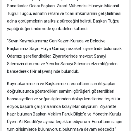
Sanatkarlar Odası Başkanı Ziraat Mühendisi Hüseyin Mücahit
Tuğrul Tuğcu, esnafın refahı ve ticari imkânlarının geliştirilmesi
adına görüşmelerin aralıksız süreceğini belirtti. Başkan Tuğcu
yaptığı değerlendirmede şu ifadeleri kullandı:
“Sayın Kaymakamımız Can Kazım Kuruca ve Belediye
Başkanımız Sayın Hülya Gümüş nezaket ziyaretinde bulunarak
Odamızı şereflendirdiler. Ziyaretlerinde mevcut Sanayi
Sitemizin durumu ve Yeni bir Sanayi Sitesinin elzemliliğinden
bahsederek fikir alışverişinde bulunduk.
Kaymakamımızın ve Başkanımızın esnaflarımızın ihtiyaçları
doğrultusunda gösterdikleri samimi görüşleri, gösterdikleri
hassasiyetleri ve yoğun ilgilerinden dolayı kendilerine teşekkür
ediyor, başarılı çalışmalarında kolaylıklar diliyorum. Ziyarette
hazır bulunan Başkan Vekilim Faruk Bilgiç’e ve Yönetim Kurulu
Üyem Ali Besdilli’ye ayrıca teşekkür ediyorum. Esnaflarımız için
tüm girişimlerde bulunuyoruz, bulunmaya devam edeceğiz.”