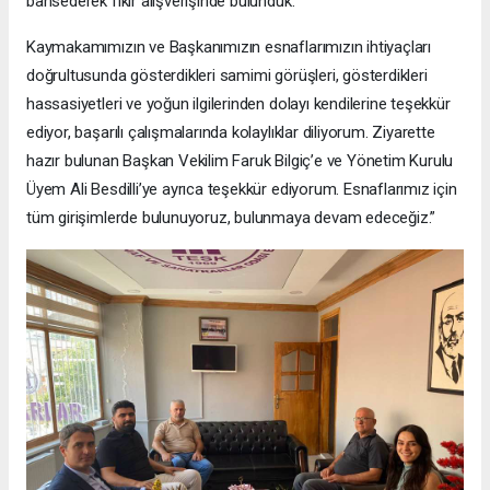
bahsederek fikir alışverişinde bulunduk.
Kaymakamımızın ve Başkanımızın esnaflarımızın ihtiyaçları
doğrultusunda gösterdikleri samimi görüşleri, gösterdikleri
hassasiyetleri ve yoğun ilgilerinden dolayı kendilerine teşekkür
ediyor, başarılı çalışmalarında kolaylıklar diliyorum. Ziyarette
hazır bulunan Başkan Vekilim Faruk Bilgiç’e ve Yönetim Kurulu
Üyem Ali Besdilli’ye ayrıca teşekkür ediyorum. Esnaflarımız için
tüm girişimlerde bulunuyoruz, bulunmaya devam edeceğiz.”