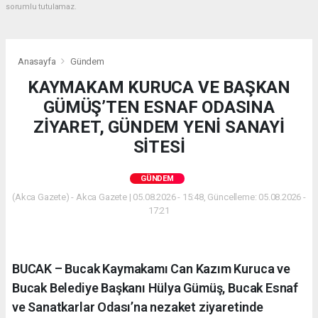
sorumlu tutulamaz.
Anasayfa
Gündem
KAYMAKAM KURUCA VE BAŞKAN
GÜMÜŞ’TEN ESNAF ODASINA
ZİYARET, GÜNDEM YENİ SANAYİ
SİTESİ
GÜNDEM
(Akca Gazete) - Akca Gazete | 05.08.2026 - 15:48, Güncelleme: 05.08.2026 -
17:21
BUCAK – Bucak Kaymakamı Can Kazım Kuruca ve
Bucak Belediye Başkanı Hülya Gümüş, Bucak Esnaf
ve Sanatkarlar Odası’na nezaket ziyaretinde