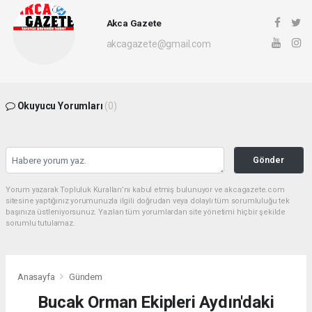
Akca Gazete
akcagazete@gmail.com
Okuyucu Yorumları
(0)
Gönder
Yorum yazarak Topluluk Kuralları’nı kabul etmiş bulunuyor ve akcagazete.com
sitesine yaptığınız yorumunuzla ilgili doğrudan veya dolaylı tüm sorumluluğu tek
başınıza üstleniyorsunuz. Yazılan tüm yorumlardan site yönetimi hiçbir şekilde
sorumlu tutulamaz.
Anasayfa
Gündem
Bucak Orman Ekipleri Aydın'daki