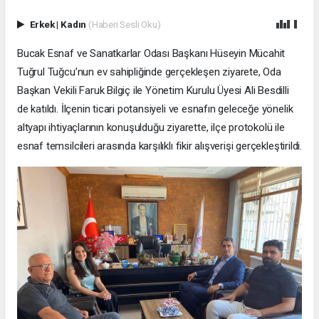
Erkek
|
Kadın
(Haberi Sesli Oku)
Bucak Esnaf ve Sanatkarlar Odası Başkanı Hüseyin Mücahit
Tuğrul Tuğcu’nun ev sahipliğinde gerçekleşen ziyarete, Oda
Başkan Vekili Faruk Bilgiç ile Yönetim Kurulu Üyesi Ali Besdilli
de katıldı. İlçenin ticari potansiyeli ve esnafın geleceğe yönelik
altyapı ihtiyaçlarının konuşulduğu ziyarette, ilçe protokolü ile
esnaf temsilcileri arasında karşılıklı fikir alışverişi gerçekleştirildi.