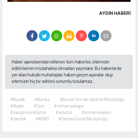
AYDIN HABERİ
Haber ajanslarından eklenen tüm haberler, sitemizin
editörlerinin müdahalesi olmadan yayınlanır. Bu haberlerde
yer alan hukuki muhataplar haberi geçen ajanslar olup
sitemizin hiç bir editörü sorumlu tutulamaz...
#Bucak
#Burdur
#Bucak Orman İşletme Müdürlüğü
#Aydın
#Çine
#orman yangını
#yangın söndürme
#arazöz
#orman ekipleri
#destek
#AFAD
#Orman Genel Müdürlüğü