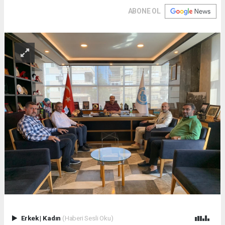
ABONE OL
Erkek
|
Kadın
(Haberi Sesli Oku)