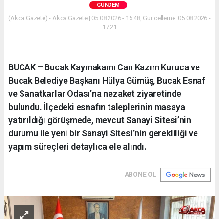
GÜNDEM
(Akca Gazete) - Akca Gazete | 05.08.2026 - 15:48, Güncelleme: 05.08.2026 -
17:21
BUCAK – Bucak Kaymakamı Can Kazım Kuruca ve
Bucak Belediye Başkanı Hülya Gümüş, Bucak Esnaf
ve Sanatkarlar Odası’na nezaket ziyaretinde
bulundu. İlçedeki esnafın taleplerinin masaya
yatırıldığı görüşmede, mevcut Sanayi Sitesi’nin
durumu ile yeni bir Sanayi Sitesi’nin gerekliliği ve
yapım süreçleri detaylıca ele alındı.
ABONE OL