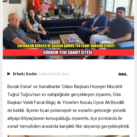
Erkek
|
Kadın
(Haberi Sesli Oku)
Bucak Esnaf ve Sanatkarlar Odası Başkanı Hüseyin Mücahit
Tuğrul Tuğcu’nun ev sahipliğinde gerçekleşen ziyarete, Oda
Başkan Vekili Faruk Bilgiç ile Yönetim Kurulu Üyesi Ali Besdilli
de katıldı. İlçenin ticari potansiyeli ve esnafın geleceğe yönelik
altyapı ihtiyaçlarının konuşulduğu ziyarette, ilçe protokolü ile
esnaf temsilcileri arasında karşılıklı fikir alışverişi gerçekleştirildi.