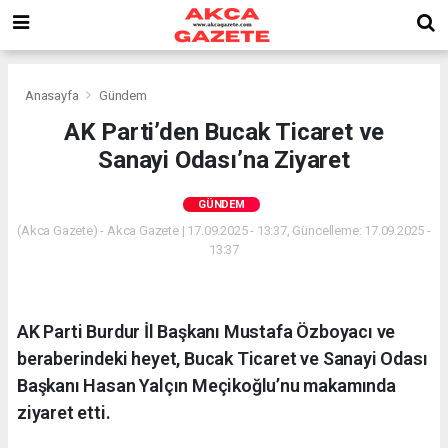
Anasayfa
Gündem
AK Parti’den Bucak Ticaret ve
Sanayi Odası’na Ziyaret
GÜNDEM
(Akca Gazete) - Akca Gazete | 17.09.2025 - 13:37, Güncelleme: 17.09.2025 -
13:37
AK Parti Burdur İl Başkanı Mustafa Özboyacı ve
beraberindeki heyet, Bucak Ticaret ve Sanayi Odası
Başkanı Hasan Yalçın Meçikoğlu’nu makamında
ziyaret etti.