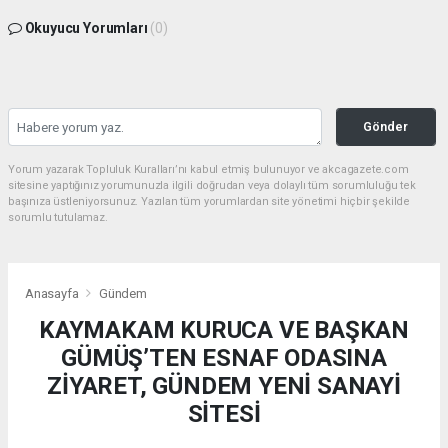
Okuyucu Yorumları
(0)
Gönder
Yorum yazarak Topluluk Kuralları’nı kabul etmiş bulunuyor ve akcagazete.com
sitesine yaptığınız yorumunuzla ilgili doğrudan veya dolaylı tüm sorumluluğu tek
başınıza üstleniyorsunuz. Yazılan tüm yorumlardan site yönetimi hiçbir şekilde
sorumlu tutulamaz.
Anasayfa
Gündem
KAYMAKAM KURUCA VE BAŞKAN
GÜMÜŞ’TEN ESNAF ODASINA
ZİYARET, GÜNDEM YENİ SANAYİ
SİTESİ