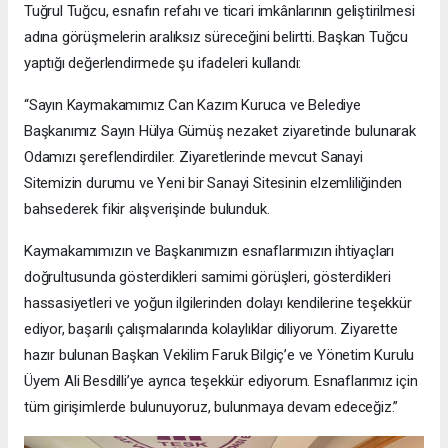
Tuğrul Tuğcu, esnafın refahı ve ticari imkânlarının geliştirilmesi
adına görüşmelerin aralıksız süreceğini belirtti. Başkan Tuğcu
yaptığı değerlendirmede şu ifadeleri kullandı:
“Sayın Kaymakamımız Can Kazım Kuruca ve Belediye
Başkanımız Sayın Hülya Gümüş nezaket ziyaretinde bulunarak
Odamızı şereflendirdiler. Ziyaretlerinde mevcut Sanayi
Sitemizin durumu ve Yeni bir Sanayi Sitesinin elzemliliğinden
bahsederek fikir alışverişinde bulunduk.
Kaymakamımızın ve Başkanımızın esnaflarımızın ihtiyaçları
doğrultusunda gösterdikleri samimi görüşleri, gösterdikleri
hassasiyetleri ve yoğun ilgilerinden dolayı kendilerine teşekkür
ediyor, başarılı çalışmalarında kolaylıklar diliyorum. Ziyarette
hazır bulunan Başkan Vekilim Faruk Bilgiç’e ve Yönetim Kurulu
Üyem Ali Besdilli’ye ayrıca teşekkür ediyorum. Esnaflarımız için
tüm girişimlerde bulunuyoruz, bulunmaya devam edeceğiz.”