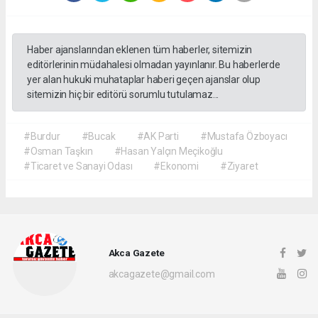
Haber ajanslarından eklenen tüm haberler, sitemizin
editörlerinin müdahalesi olmadan yayınlanır. Bu haberlerde
yer alan hukuki muhataplar haberi geçen ajanslar olup
sitemizin hiç bir editörü sorumlu tutulamaz...
#Burdur
#Bucak
#AK Parti
#Mustafa Özboyacı
#Osman Taşkın
#Hasan Yalçın Meçikoğlu
#Ticaret ve Sanayi Odası
#Ekonomi
#Ziyaret
Akca Gazete
akcagazete@gmail.com