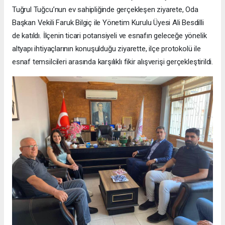
Tuğrul Tuğcu’nun ev sahipliğinde gerçekleşen ziyarete, Oda
Başkan Vekili Faruk Bilgiç ile Yönetim Kurulu Üyesi Ali Besdilli
de katıldı. İlçenin ticari potansiyeli ve esnafın geleceğe yönelik
altyapı ihtiyaçlarının konuşulduğu ziyarette, ilçe protokolü ile
esnaf temsilcileri arasında karşılıklı fikir alışverişi gerçekleştirildi.