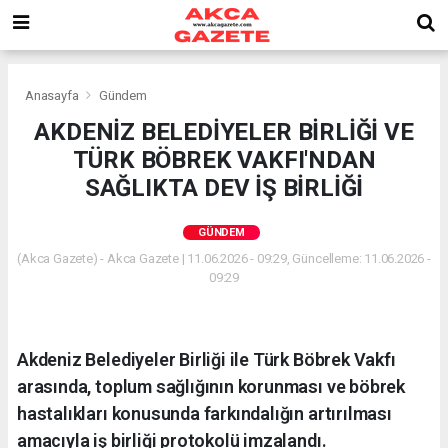
Anasayfa
Gündem
AKDENİZ BELEDİYELER BİRLİĞİ VE
TÜRK BÖBREK VAKFI'NDAN
SAĞLIKTA DEV İŞ BİRLİĞİ
GÜNDEM
(Akca Gazete) - Akca Gazete | 11.06.2026 - 09:29, Güncelleme: 11.06.2026 -
09:29
Akdeniz Belediyeler Birliği ile Türk Böbrek Vakfı
arasında, toplum sağlığının korunması ve böbrek
hastalıkları konusunda farkındalığın artırılması
amacıyla iş birliği protokolü imzalandı.