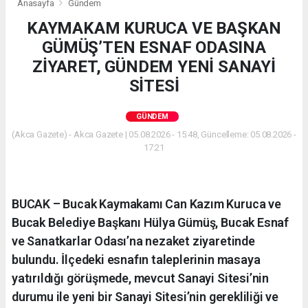
Anasayfa
Gündem
KAYMAKAM KURUCA VE BAŞKAN
GÜMÜŞ’TEN ESNAF ODASINA
ZİYARET, GÜNDEM YENİ SANAYİ
SİTESİ
GÜNDEM
(Akca Gazete) - Akca Gazete | 05.08.2026 - 15:48, Güncelleme: 05.08.2026 -
17:21
BUCAK – Bucak Kaymakamı Can Kazım Kuruca ve
Bucak Belediye Başkanı Hülya Gümüş, Bucak Esnaf
ve Sanatkarlar Odası’na nezaket ziyaretinde
bulundu. İlçedeki esnafın taleplerinin masaya
yatırıldığı görüşmede, mevcut Sanayi Sitesi’nin
durumu ile yeni bir Sanayi Sitesi’nin gerekliliği ve