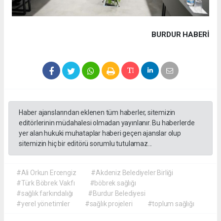
BURDUR HABERİ
Haber ajanslarından eklenen tüm haberler, sitemizin
editörlerinin müdahalesi olmadan yayınlanır. Bu haberlerde
yer alan hukuki muhataplar haberi geçen ajanslar olup
sitemizin hiç bir editörü sorumlu tutulamaz...
#Ali Orkun Ercengiz
#Akdeniz Belediyeler Birliği
#Türk Böbrek Vakfı
#böbrek sağlığı
#sağlık farkındalığı
#Burdur Belediyesi
#yerel yönetimler
#sağlık projeleri
#toplum sağlığı