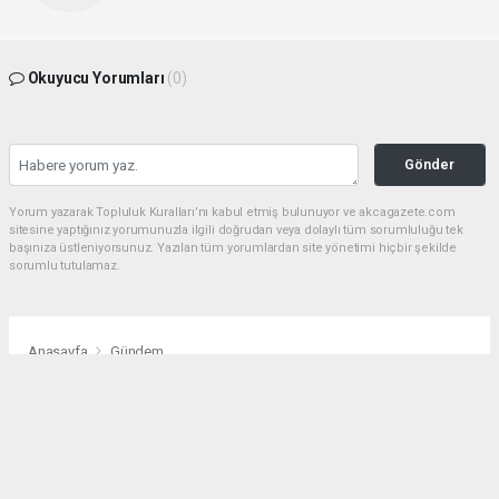
Okuyucu Yorumları
(0)
Gönder
Yorum yazarak Topluluk Kuralları’nı kabul etmiş bulunuyor ve akcagazete.com
sitesine yaptığınız yorumunuzla ilgili doğrudan veya dolaylı tüm sorumluluğu tek
başınıza üstleniyorsunuz. Yazılan tüm yorumlardan site yönetimi hiçbir şekilde
sorumlu tutulamaz.
Anasayfa
Gündem
Bucak Orman Ekipleri Aydın'daki
Yangınla Mücadeleye Destek
Veriyor