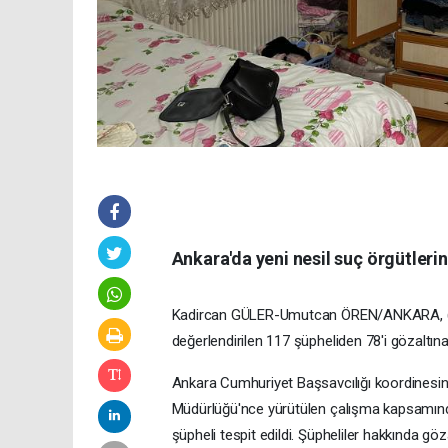
Ankara'da yeni nesil suç örgütleri
Kadircan GÜLER-Umutcan ÖREN/ANKARA, (DHA)
değerlendirilen 117 şüpheliden 78'i gözaltına 
Ankara Cumhuriyet Başsavcılığı koordinesi
Müdürlüğü'nce yürütülen çalışma kapsamında; y
şüpheli tespit edildi. Şüpheliler hakkında göza