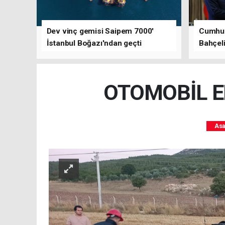
Dev vinç gemisi Saipem 7000'
Cumhur
İstanbul Boğazı'ndan geçti
Bahçeli'
OTOMOBİL EL
Asa