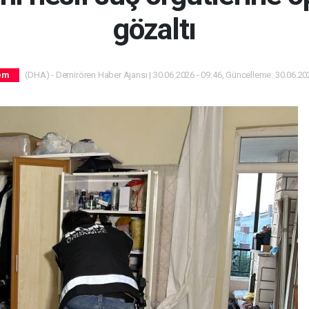
gözaltı
(DHA) - Demirören Haber Ajansı | 30.06.2026 - 09:46, Güncelleme: 30.06.202
em