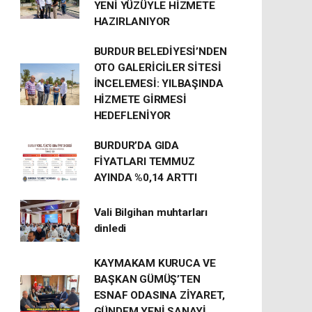
YENİ YÜZÜYLE HİZMETE
HAZIRLANIYOR
BURDUR BELEDİYESİ’NDEN
OTO GALERİCİLER SİTESİ
İNCELEMESİ: YILBAŞINDA
HİZMETE GİRMESİ
HEDEFLENİYOR
BURDUR’DA GIDA
FİYATLARI TEMMUZ
AYINDA %0,14 ARTTI
Vali Bilgihan muhtarları
dinledi
KAYMAKAM KURUCA VE
BAŞKAN GÜMÜŞ’TEN
ESNAF ODASINA ZİYARET,
GÜNDEM YENİ SANAYİ