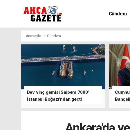
Gündem
Kültür-Sa
Anasayfa
Gündem
Dev vinç gemisi Saipem 7000'
Cumhur
İstanbul Boğazı'ndan geçti
Bahçeli'
Ankara'da ye