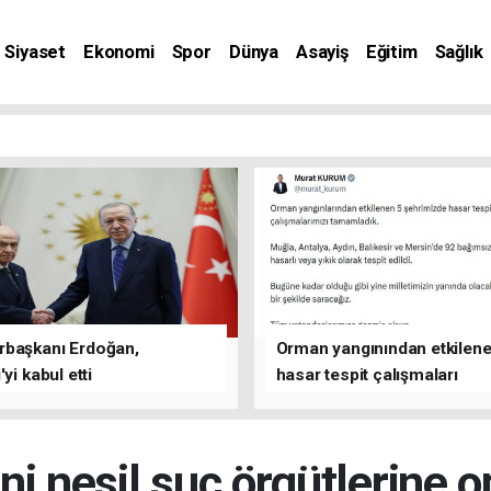
Siyaset
Ekonomi
Spor
Dünya
Asayiş
Eğitim
Sağlık
nat
başkanı Erdoğan,
Orman yangınından etkilene
yi kabul etti
hasar tespit çalışmaları
tamamlandı
ni nesil suç örgütlerine 