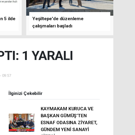
n 5 ilde
Yeşiltepe'de düzenleme
çalışmaları başladı
TI: 1 YARALI
- 09:57
İlginizi Çekebilir
KAYMAKAM KURUCA VE
BAŞKAN GÜMÜŞ’TEN
ESNAF ODASINA ZİYARET,
GÜNDEM YENİ SANAYİ