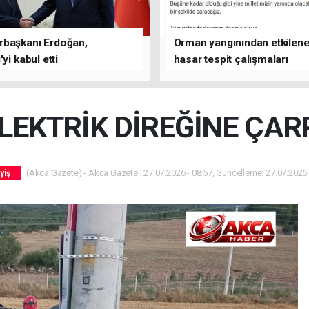
başkanı Erdoğan,
Orman yangınından etkilene
yi kabul etti
hasar tespit çalışmaları
tamamlandı
EKTRİK DİREĞİNE ÇARP
(Akca Gazete) - Akca Gazete | 27.07.2026 - 08:57, Güncelleme: 27.07.2026 
yiş