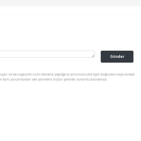
Gönder
nuyor ve akcagazete.com sitesine yaptığınız yorumunuzla ilgili doğrudan veya dolaylı
an tüm yorumlardan site yönetimi hiçbir şekilde sorumlu tutulamaz.