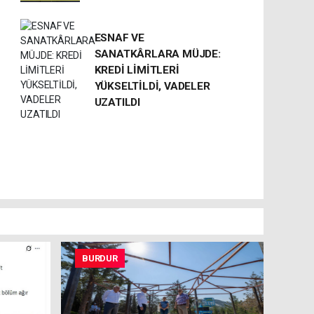
ESNAF VE
SANATKÂRLARA MÜJDE:
KREDİ LİMİTLERİ
YÜKSELTİLDİ, VADELER
UZATILDI
BURDUR