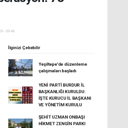
6 - 09:46
İlginizi Çekebilir
Yeşiltepe'de düzenleme
çalışmaları başladı
YENİ PARTİ BURDUR İL
BAŞKANLIĞI KURULDU:
İŞTE KURUCU İL BAŞKANI
VE YÖNETİM KURULU
ŞEHİT UZMAN ONBAŞI
HİKMET ZENGİN PARKI