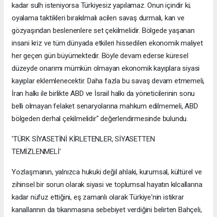
kadar sulh isteniyorsa Türkiyesiz yapılamaz. Onun içindir ki;
oyalama taktikleri bırakılmalı acilen savaş durmalı, kan ve
gözyaşından beslenenlere set çekilmelidir. Bölgede yaşanan
insani kriz ve tüm dünyada etkileri hissedilen ekonomik maliyet
her geçen gün büyümektedir. Böyle devam ederse küresel
düzeyde onarımı mümkün olmayan ekonomik kayıplara siyasi
kayıplar eklemlenecektir. Daha fazla bu savaş devam etmemeli,
İran halkı ile birlikte ABD ve İsrail halkı da yöneticilerinin sonu
belli olmayan felaket senaryolarına mahkum edilmemeli, ABD
bölgeden derhal çekilmelidir" değerlendirmesinde bulundu.
'TÜRK SİYASETİNİ KİRLETENLER, SİYASETTEN
TEMİZLENMELİ'
Yozlaşmanın, yalnızca hukuki değil ahlaki, kurumsal, kültürel ve
zihinsel bir sorun olarak siyasi ve toplumsal hayatın kılcallarına
kadar nüfuz ettiğini, eş zamanlı olarak Türkiye'nin istikrar
kanallarının da tıkanmasına sebebiyet verdiğini belirten Bahçeli,