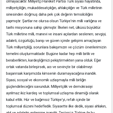
olmayacaktır. Milliyetçi Hareket Partisi Türk siyasi hayatında,
milliyetçiliğin, mukaddesatçılığın, ahlakçılığın ve Türk milletinin
sinesinden doğmuş daha pek çok değerin temsilciliğini
yapmıştır. Şartlar ne olursa olsun Türkiye'nin milli varlığına ve
tarihi misyonuna sahip çıkmıştır. İlkeleri net, ülküsü büyüktür.
Türk milletine milli, manevi ve insani açılardan seslenen; sevgiyi,
adaleti, özgürlüğü, barışı ve güven içinde gelişimi amaçlayan
Türk milliyetçiliği, sorunlara bakışımızın ve çözüm önerilerimizin
temelini oluşturmaktadır. Bugüne kadar hep milli birlik ve
beraberlikten, kardeşliğimizi pekiştirmekten yana olduk. Eğer
ortak vatanda birleşirsek, acı ve sevinçte bir olabilmeyi
başarırsak karşımızda kimsenin duramayacağına inandık.
Siyasi, sosyal ve ekonomik uzlaşmayla milli birliğin
güçlendirileceğini savunduk. Milliyetçilik ve demokrasiyi
ayrılmaz ikiz kardeş ve toplumsal uzlaşma dinamiği olarak
kabul ettik. Hür ve bağımsız Türkiye'yi, refah içinde bir
toplumsal düzeni hedefledik. Siyasette ilke dedik, siyasi ahlakın,
akıl ve adaletin erdemine inandık. Terörsüz Türkiye ile bu