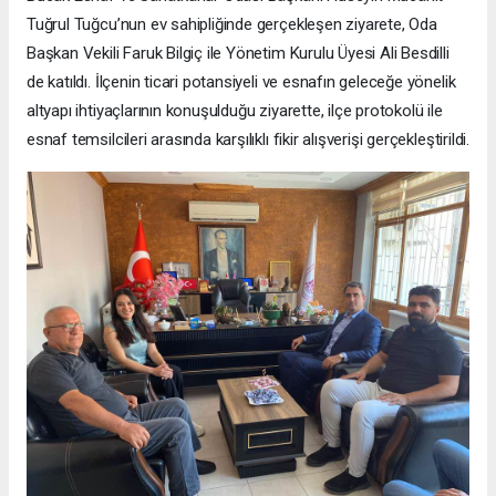
Tuğrul Tuğcu’nun ev sahipliğinde gerçekleşen ziyarete, Oda
Başkan Vekili Faruk Bilgiç ile Yönetim Kurulu Üyesi Ali Besdilli
de katıldı. İlçenin ticari potansiyeli ve esnafın geleceğe yönelik
altyapı ihtiyaçlarının konuşulduğu ziyarette, ilçe protokolü ile
esnaf temsilcileri arasında karşılıklı fikir alışverişi gerçekleştirildi.