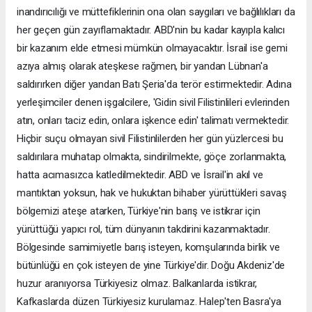
inandırıcılığı ve müttefiklerinin ona olan saygıları ve bağlılıkları da
her geçen gün zayıflamaktadır. ABD'nin bu kadar kayıpla kalıcı
bir kazanım elde etmesi mümkün olmayacaktır. İsrail ise gemi
azıya almış olarak ateşkese rağmen, bir yandan Lübnan'a
saldırırken diğer yandan Batı Şeria'da terör estirmektedir. Adına
yerleşimciler denen işgalcilere, 'Gidin sivil Filistinlileri evlerinden
atın, onları taciz edin, onlara işkence edin' talimatı vermektedir.
Hiçbir suçu olmayan sivil Filistinlilerden her gün yüzlercesi bu
saldırılara muhatap olmakta, sindirilmekte, göçe zorlanmakta,
hatta acımasızca katledilmektedir. ABD ve İsrail'in akıl ve
mantıktan yoksun, hak ve hukuktan bihaber yürüttükleri savaş
bölgemizi ateşe atarken, Türkiye'nin barış ve istikrar için
yürüttüğü yapıcı rol, tüm dünyanın takdirini kazanmaktadır.
Bölgesinde samimiyetle barış isteyen, komşularında birlik ve
bütünlüğü en çok isteyen de yine Türkiye'dir. Doğu Akdeniz'de
huzur aranıyorsa Türkiyesiz olmaz. Balkanlarda istikrar,
Kafkaslarda düzen Türkiyesiz kurulamaz. Halep'ten Basra'ya