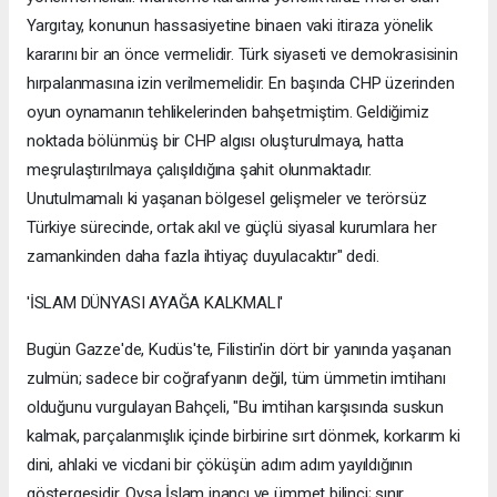
Yargıtay, konunun hassasiyetine binaen vaki itiraza yönelik
kararını bir an önce vermelidir. Türk siyaseti ve demokrasisinin
hırpalanmasına izin verilmemelidir. En başında CHP üzerinden
oyun oynamanın tehlikelerinden bahşetmiştim. Geldiğimiz
noktada bölünmüş bir CHP algısı oluşturulmaya, hatta
meşrulaştırılmaya çalışıldığına şahit olunmaktadır.
Unutulmamalı ki yaşanan bölgesel gelişmeler ve terörsüz
Türkiye sürecinde, ortak akıl ve güçlü siyasal kurumlara her
zamankinden daha fazla ihtiyaç duyulacaktır" dedi.
'İSLAM DÜNYASI AYAĞA KALKMALI'
Bugün Gazze'de, Kudüs'te, Filistin'in dört bir yanında yaşanan
zulmün; sadece bir coğrafyanın değil, tüm ümmetin imtihanı
olduğunu vurgulayan Bahçeli, "Bu imtihan karşısında suskun
kalmak, parçalanmışlık içinde birbirine sırt dönmek, korkarım ki
dini, ahlaki ve vicdani bir çöküşün adım adım yayıldığının
göstergesidir. Oysa İslam inancı ve ümmet bilinci; sınır