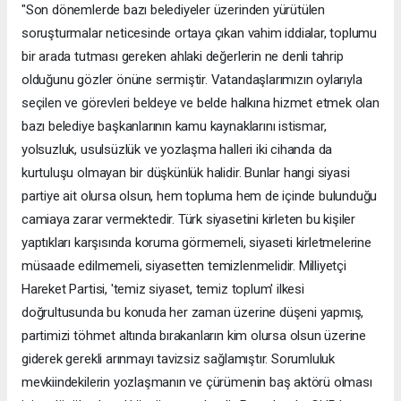
"Son dönemlerde bazı belediyeler üzerinden yürütülen
soruşturmalar neticesinde ortaya çıkan vahim iddialar, toplumu
bir arada tutması gereken ahlaki değerlerin ne denli tahrip
olduğunu gözler önüne sermiştir. Vatandaşlarımızın oylarıyla
seçilen ve görevleri beldeye ve belde halkına hizmet etmek olan
bazı belediye başkanlarının kamu kaynaklarını istismar,
yolsuzluk, usulsüzlük ve yozlaşma halleri iki cihanda da
kurtuluşu olmayan bir düşkünlük halidir. Bunlar hangi siyasi
partiye ait olursa olsun, hem topluma hem de içinde bulunduğu
camiaya zarar vermektedir. Türk siyasetini kirleten bu kişiler
yaptıkları karşısında koruma görmemeli, siyaseti kirletmelerine
müsaade edilmemeli, siyasetten temizlenmelidir. Milliyetçi
Hareket Partisi, 'temiz siyaset, temiz toplum' ilkesi
doğrultusunda bu konuda her zaman üzerine düşeni yapmış,
partimizi töhmet altında bırakanların kim olursa olsun üzerine
giderek gerekli arınmayı tavizsiz sağlamıştır. Sorumluluk
mevkiindekilerin yozlaşmanın ve çürümenin baş aktörü olması