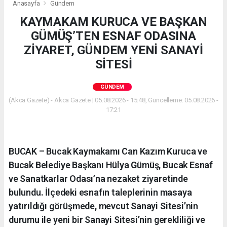
Anasayfa
Gündem
KAYMAKAM KURUCA VE BAŞKAN
GÜMÜŞ’TEN ESNAF ODASINA
ZİYARET, GÜNDEM YENİ SANAYİ
SİTESİ
GÜNDEM
(Akca Gazete) - Akca Gazete | 05.08.2026 - 15:48, Güncelleme: 05.08.2026 -
17:21
BUCAK – Bucak Kaymakamı Can Kazım Kuruca ve
Bucak Belediye Başkanı Hülya Gümüş, Bucak Esnaf
ve Sanatkarlar Odası’na nezaket ziyaretinde
bulundu. İlçedeki esnafın taleplerinin masaya
yatırıldığı görüşmede, mevcut Sanayi Sitesi’nin
durumu ile yeni bir Sanayi Sitesi’nin gerekliliği ve