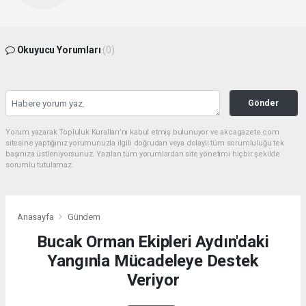
Okuyucu Yorumları
(0)
Gönder
Yorum yazarak Topluluk Kuralları’nı kabul etmiş bulunuyor ve akcagazete.com
sitesine yaptığınız yorumunuzla ilgili doğrudan veya dolaylı tüm sorumluluğu tek
başınıza üstleniyorsunuz. Yazılan tüm yorumlardan site yönetimi hiçbir şekilde
sorumlu tutulamaz.
Anasayfa
Gündem
Bucak Orman Ekipleri Aydın'daki
Yangınla Mücadeleye Destek
Veriyor