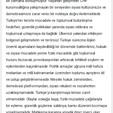
bir zamana dönüşmüştür. Yaşanan gelişmeler CHP
kurumsallığına yakışmayan bir seviyeden siyasi kültürümüze ve
demokrasimize zarar verici bir noktaya doğru ilerlemektedir.
Türkiye'nin terörle mücadele ve toplumsal bütünleşme
hedefleri, güvenlik politikaları yanında siyasi istikrara ve
toplumsal uzlaşmaya da bağlıdır. Ülkemizi yakından etkileyen
bölgesel gelişmelerin ve terörsüz Türkiye sürecine ilişkin
önemli aşamaların kaydedildiği bir dönemde beklentimiz, hukuki
ve siyasi mücadele yerine fiziki mücadele gibi toplumsal
huzuru bozacak, provokasyonları artıracak tehlikeli söylem ve
eylemlerden kaçınılmasıdır. Politik amaçlar uğruna milli hafıza
mekanları ve milli kahramanlar üzerinden toplumu ayrıştırıcı dil
ve üslup geliştirilmemesidir. Mesele hukuk zemininden,
demokrasi platformundan, siyasi rekabet ve nezahetten
uzaklaşmamalıdır. Türkiye'yi karıştırmaya kimse cüret
etmemelidir. Olaylar sokağa taşıp, fiziki mücadele çağrılarıyla
bir eyleme, güvenlik güçlerine saldırıya, kamu düzenini bozmaya
yönelmemelidir. Mahkeme kararına yönelik itiraz merci olan