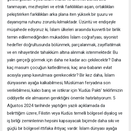
tanımayan, mezhepleri ve etnik farklılıkları aşan, ortaklıkları
pekiştirirken farklılıkları arka plana iten yüksek bir şuuru ve
dayanışma ruhunu zorunlu kılmaktadır. Üzüntü ve endişeyle
müşahede ediyoruz ki, İslam ülkeleri arasında kuvvetli bir birlik
temin edilemediğinden mukaddes İslam coğrafyası, siyonist
hedefler doğrultusunda bölünmek, parçalanmak, zayıflatılmak
ve en nihayetinde tahakküm altına alınmak istenmektedir. Bu
yalın gerçeği görmek için daha ne kadar acı çekilecektir? Daha
kaç masum çocuğun katledilmesi, kaç ana-babanın evlat
acısıyla yanıp kavrulması gerekecektir? Bir kez daha, İslam
dünyasının ayağa kalkabilmesi, Müslüman feryadına son
verilebilmesi, kalıcı barış ve istikrar için 'Kudüs Paktı' teklifimizin
ciddiyetle ele almasının gerektiğini önemle hatırlatıyorum. 5
Ağustos 2024 tarihinde yaptığım yazılı açıklamada da
belirttiğim üzere, Filistin veya Kudüs temelli bölgesel diyalog ve
iş birliği zeminlerinin hepsini kapsayacak biçimde daha sıkı ve
güçlü bir bölgesel ittifaka ihtiyaç vardır. İslam dünyası ayağa