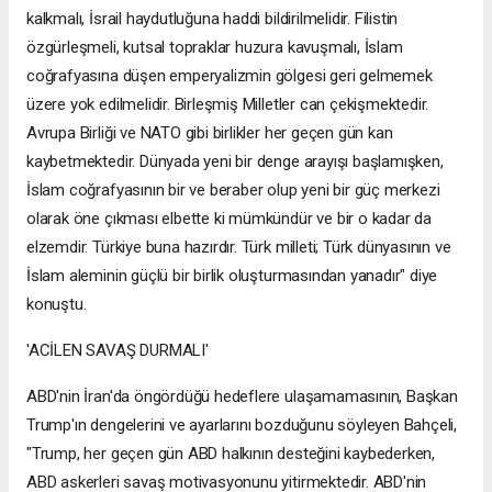
kalkmalı, İsrail haydutluğuna haddi bildirilmelidir. Filistin
özgürleşmeli, kutsal topraklar huzura kavuşmalı, İslam
coğrafyasına düşen emperyalizmin gölgesi geri gelmemek
üzere yok edilmelidir. Birleşmiş Milletler can çekişmektedir.
Avrupa Birliği ve NATO gibi birlikler her geçen gün kan
kaybetmektedir. Dünyada yeni bir denge arayışı başlamışken,
İslam coğrafyasının bir ve beraber olup yeni bir güç merkezi
olarak öne çıkması elbette ki mümkündür ve bir o kadar da
elzemdir. Türkiye buna hazırdır. Türk milleti; Türk dünyasının ve
İslam aleminin güçlü bir birlik oluşturmasından yanadır" diye
konuştu.
'ACİLEN SAVAŞ DURMALI'
ABD'nin İran'da öngördüğü hedeflere ulaşamamasının, Başkan
Trump'ın dengelerini ve ayarlarını bozduğunu söyleyen Bahçeli,
"Trump, her geçen gün ABD halkının desteğini kaybederken,
ABD askerleri savaş motivasyonunu yitirmektedir. ABD'nin