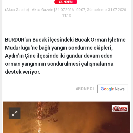
GÜNDEM
(Akca Gazete) - Akca Gazete | 31.07.2026 - 09:07, Güncelleme: 31.07.2026 -
11:10
BURDUR'un Bucak ilçesindeki Bucak Orman İşletme
Müdürlüğü'ne bağlı yangın söndürme ekipleri,
Aydın'ın Çine ilçesinde iki gündür devam eden
orman yangınının söndürülmesi çalışmalarına
destek veriyor.
ABONE OL