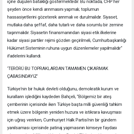
içine düşülen bataklığı göstermektedir. Bu noktada, CHP her
şeyden önce kendi arınmasını yapmalı; toplumun
hassasiyetlerini gözeterek arınmalı ve durulmalıdır. Siyaset,
mutlaka daha şeffaf, daha tutarlı ve daha sorumlu bir zemine
taşınmalıdır. Siyasetin finansmanından siyasi etik ilkelerine
kadar siyasi partiler rejimi gözden geçirilmeli, Cumhurbaşkanlığı
Hükümet Sisteminin ruhuna uygun düzenlemeler yapılmalıdır"
ifadelerini kullandı.
'TERÖRÜ BU TOPRAKLARDAN TAMAMEN ÇIKARMAK
ÇABASINDAYIZ'
Türkiye'nin bir hukuk devleti olduğunu, demokratik kurum ve
kuralların işlediğini kaydeden Bahçeli, "Bölgemiz bir ateş
çemberinin içerisinde iken Türkiye başta milli güvenliği tahkim
etmek üzere bölgenin yeniden huzura ve istikrara kavuşması
için uğraş verirken, Cumhuriyet Halk Partisi'nin bir gündem
yanılsaması içerisinde patinaj yapmasının kimseye faydası