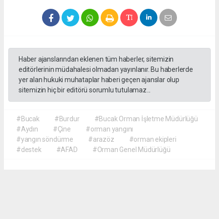
Haber ajanslarından eklenen tüm haberler, sitemizin
editörlerinin müdahalesi olmadan yayınlanır. Bu haberlerde
yer alan hukuki muhataplar haberi geçen ajanslar olup
sitemizin hiç bir editörü sorumlu tutulamaz...
#Bucak
#Burdur
#Bucak Orman İşletme Müdürlüğü
#Aydın
#Çine
#orman yangını
#yangın söndürme
#arazöz
#orman ekipleri
#destek
#AFAD
#Orman Genel Müdürlüğü
Akca Gazete