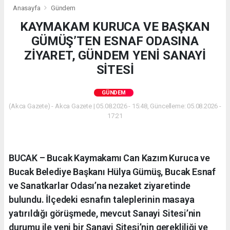
Anasayfa
Gündem
KAYMAKAM KURUCA VE BAŞKAN
GÜMÜŞ’TEN ESNAF ODASINA
ZİYARET, GÜNDEM YENİ SANAYİ
SİTESİ
GÜNDEM
(Akca Gazete) - Akca Gazete | 05.08.2026 - 15:48, Güncelleme: 05.08.2026 -
17:21
BUCAK – Bucak Kaymakamı Can Kazım Kuruca ve
Bucak Belediye Başkanı Hülya Gümüş, Bucak Esnaf
ve Sanatkarlar Odası’na nezaket ziyaretinde
bulundu. İlçedeki esnafın taleplerinin masaya
yatırıldığı görüşmede, mevcut Sanayi Sitesi’nin
durumu ile yeni bir Sanayi Sitesi’nin gerekliliği ve