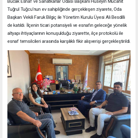
Bucak Esnaf ve Sanatkarlar Odası Başkanı Hüseyin Mücahit
Tuğrul Tuğcu’nun ev sahipliğinde gerçekleşen ziyarete, Oda
Başkan Vekili Faruk Bilgiç ile Yönetim Kurulu Üyesi Ali Besdilli
de katıldı. İlçenin ticari potansiyeli ve esnafın geleceğe yönelik
altyapı ihtiyaçlarının konuşulduğu ziyarette, ilçe protokolü ile
esnaf temsilcileri arasında karşılıklı fikir alışverişi gerçekleştirildi.