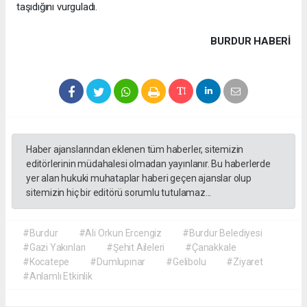
taşıdığını vurguladı.
BURDUR HABERİ
Haber ajanslarından eklenen tüm haberler, sitemizin
editörlerinin müdahalesi olmadan yayınlanır. Bu haberlerde
yer alan hukuki muhataplar haberi geçen ajanslar olup
sitemizin hiç bir editörü sorumlu tutulamaz...
#Burdur
#Ali Orkun Ercengiz
#Burdur Belediyesi
#Gazi Yakınları
#Şehit Aileleri
#Çanakkale
#Kocatepe
#Dumlupınar
#Gelibolu
#Ziyaret
#Anlamlı Etkinlik