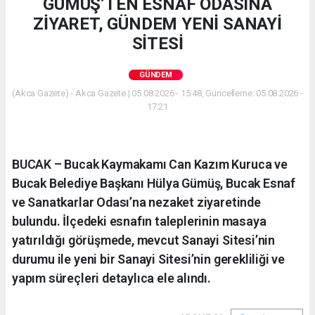
GÜMÜŞ’TEN ESNAF ODASINA
ZİYARET, GÜNDEM YENİ SANAYİ
SİTESİ
GÜNDEM
(Akca Gazete) - Akca Gazete | 05.08.2026 - 15:48, Güncelleme: 05.08.2026 -
17:21
BUCAK – Bucak Kaymakamı Can Kazım Kuruca ve
Bucak Belediye Başkanı Hülya Gümüş, Bucak Esnaf
ve Sanatkarlar Odası’na nezaket ziyaretinde
bulundu. İlçedeki esnafın taleplerinin masaya
yatırıldığı görüşmede, mevcut Sanayi Sitesi’nin
durumu ile yeni bir Sanayi Sitesi’nin gerekliliği ve
yapım süreçleri detaylıca ele alındı.