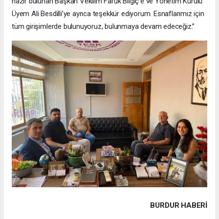
hazır bulunan Başkan Vekilim Faruk Bilgiç’e ve Yönetim Kurulu
Üyem Ali Besdilli’ye ayrıca teşekkür ediyorum. Esnaflarımız için
tüm girişimlerde bulunuyoruz, bulunmaya devam edeceğiz.”
BURDUR HABERİ