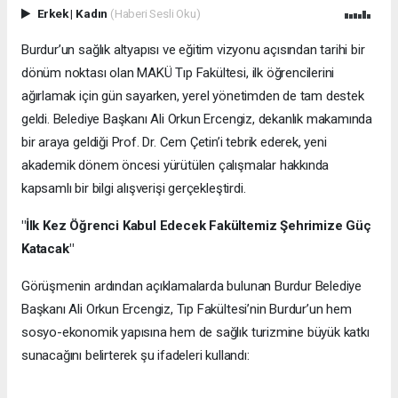
Erkek
|
Kadın
(Haberi Sesli Oku)
Burdur’un sağlık altyapısı ve eğitim vizyonu açısından tarihi bir
dönüm noktası olan MAKÜ Tıp Fakültesi, ilk öğrencilerini
ağırlamak için gün sayarken, yerel yönetimden de tam destek
geldi. Belediye Başkanı Ali Orkun Ercengiz, dekanlık makamında
bir araya geldiği Prof. Dr. Cem Çetin’i tebrik ederek, yeni
akademik dönem öncesi yürütülen çalışmalar hakkında
kapsamlı bir bilgi alışverişi gerçekleştirdi.
"İlk Kez Öğrenci Kabul Edecek Fakültemiz Şehrimize Güç
Katacak"
Görüşmenin ardından açıklamalarda bulunan Burdur Belediye
Başkanı Ali Orkun Ercengiz, Tıp Fakültesi’nin Burdur’un hem
sosyo-ekonomik yapısına hem de sağlık turizmine büyük katkı
sunacağını belirterek şu ifadeleri kullandı: