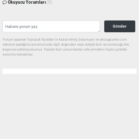
Okuyucu Yorumları
(0)
Gönder
Yorum yazarak Topluluk Kuralları’nı kabul etmiş bulunuyor ve akcagazete.com
sitesine yaptığınız yorumunuzla ilgili doğrudan veya dolaylı tüm sorumluluğu tek
başınıza üstleniyorsunuz. Yazılan tüm yorumlardan site yönetimi hiçbir şekilde
sorumlu tutulamaz.
Anasayfa
Gündem
Bucak Orman Ekipleri Aydın'daki
Yangınla Mücadeleye Destek
Veriyor
GÜNDEM
(Akca Gazete) - Akca Gazete | 31.07.2026 - 09:07, Güncelleme: 31.07.2026 -
11:10