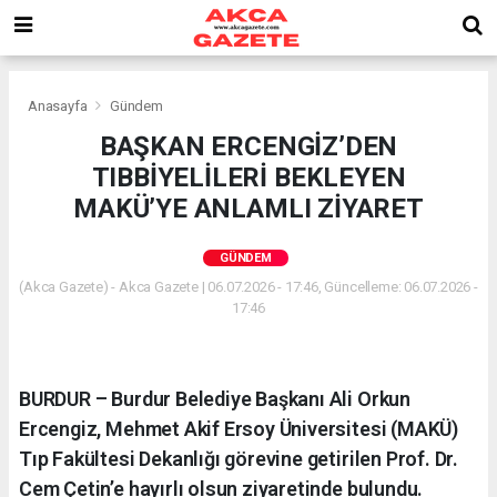
Anasayfa
Gündem
BAŞKAN ERCENGİZ’DEN
TIBBİYELİLERİ BEKLEYEN
MAKÜ’YE ANLAMLI ZİYARET
GÜNDEM
(Akca Gazete) - Akca Gazete | 06.07.2026 - 17:46, Güncelleme: 06.07.2026 -
17:46
BURDUR – Burdur Belediye Başkanı Ali Orkun
Ercengiz, Mehmet Akif Ersoy Üniversitesi (MAKÜ)
Tıp Fakültesi Dekanlığı görevine getirilen Prof. Dr.
Cem Çetin’e hayırlı olsun ziyaretinde bulundu.