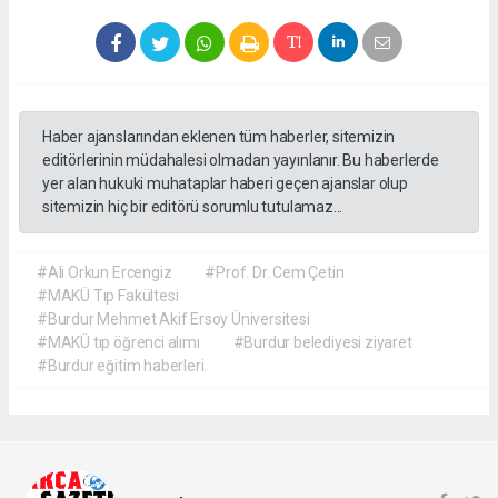
Haber ajanslarından eklenen tüm haberler, sitemizin
editörlerinin müdahalesi olmadan yayınlanır. Bu haberlerde
yer alan hukuki muhataplar haberi geçen ajanslar olup
sitemizin hiç bir editörü sorumlu tutulamaz...
#Ali Orkun Ercengiz
#Prof. Dr. Cem Çetin
#MAKÜ Tıp Fakültesi
#Burdur Mehmet Akif Ersoy Üniversitesi
#MAKÜ tıp öğrenci alımı
#Burdur belediyesi ziyaret
#Burdur eğitim haberleri.