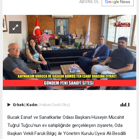
ABONE OL
Erkek
|
Kadın
(Haberi Sesli Oku)
Bucak Esnaf ve Sanatkarlar Odası Başkanı Hüseyin Mücahit
Tuğrul Tuğcu’nun ev sahipliğinde gerçekleşen ziyarete, Oda
Başkan Vekili Faruk Bilgiç ile Yönetim Kurulu Üyesi Ali Besdilli