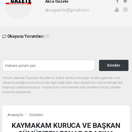
Akca Gazete
akcagazete@gmail.com
Okuyucu Yorumları
(0)
Gönder
Yorum yazarak Topluluk Kuralları’nı kabul etmiş bulunuyor ve akcagazete.com
sitesine yaptığınız yorumunuzla ilgili doğrudan veya dolaylı tüm sorumluluğu tek
başınıza üstleniyorsunuz. Yazılan tüm yorumlardan site yönetimi hiçbir şekilde
sorumlu tutulamaz.
Anasayfa
Gündem
KAYMAKAM KURUCA VE BAŞKAN