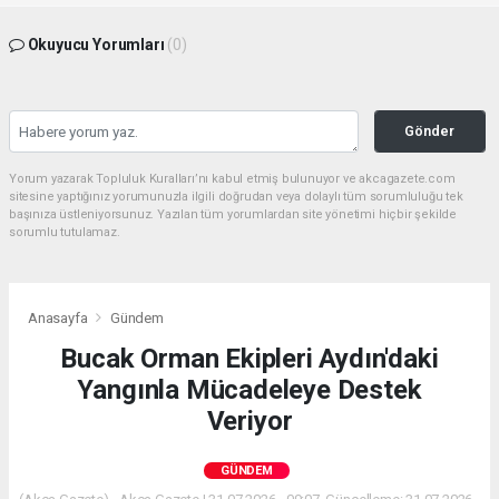
Okuyucu Yorumları
(0)
Gönder
Yorum yazarak Topluluk Kuralları’nı kabul etmiş bulunuyor ve akcagazete.com
sitesine yaptığınız yorumunuzla ilgili doğrudan veya dolaylı tüm sorumluluğu tek
başınıza üstleniyorsunuz. Yazılan tüm yorumlardan site yönetimi hiçbir şekilde
sorumlu tutulamaz.
Anasayfa
Gündem
Bucak Orman Ekipleri Aydın'daki
Yangınla Mücadeleye Destek
Veriyor
GÜNDEM