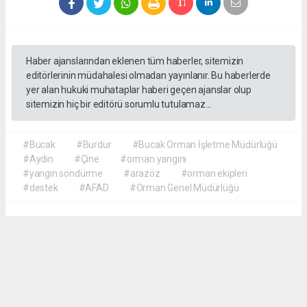
Haber ajanslarından eklenen tüm haberler, sitemizin
editörlerinin müdahalesi olmadan yayınlanır. Bu haberlerde
yer alan hukuki muhataplar haberi geçen ajanslar olup
sitemizin hiç bir editörü sorumlu tutulamaz...
#Bucak
#Burdur
#Bucak Orman İşletme Müdürlüğü
#Aydın
#Çine
#orman yangını
#yangın söndürme
#arazöz
#orman ekipleri
#destek
#AFAD
#Orman Genel Müdürlüğü
Akca Gazete
akcagazete@gmail.com