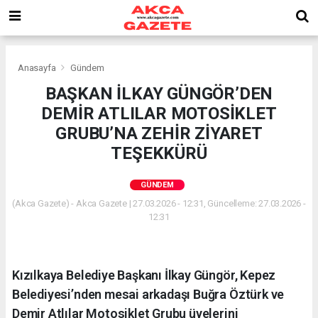
Anasayfa
Gündem
BAŞKAN İLKAY GÜNGÖR’DEN
DEMİR ATLILAR MOTOSİKLET
GRUBU’NA ZEHİR ZİYARET
TEŞEKKÜRÜ
GÜNDEM
(Akca Gazete) - Akca Gazete | 27.03.2026 - 12:31, Güncelleme: 27.03.2026 -
12:31
Kızılkaya Belediye Başkanı İlkay Güngör, Kepez
Belediyesi’nden mesai arkadaşı Buğra Öztürk ve
Demir Atlılar Motosiklet Grubu üyelerini