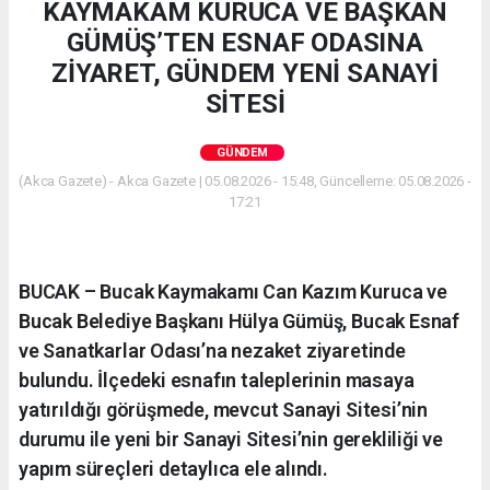
KAYMAKAM KURUCA VE BAŞKAN
GÜMÜŞ’TEN ESNAF ODASINA
ZİYARET, GÜNDEM YENİ SANAYİ
SİTESİ
GÜNDEM
(Akca Gazete) - Akca Gazete | 05.08.2026 - 15:48, Güncelleme: 05.08.2026 -
17:21
BUCAK – Bucak Kaymakamı Can Kazım Kuruca ve
Bucak Belediye Başkanı Hülya Gümüş, Bucak Esnaf
ve Sanatkarlar Odası’na nezaket ziyaretinde
bulundu. İlçedeki esnafın taleplerinin masaya
yatırıldığı görüşmede, mevcut Sanayi Sitesi’nin
durumu ile yeni bir Sanayi Sitesi’nin gerekliliği ve
yapım süreçleri detaylıca ele alındı.