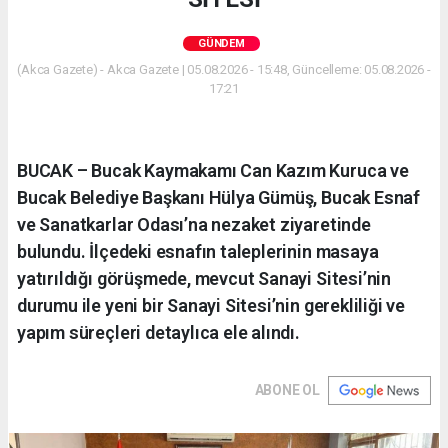
GÜNDEM
(Akca Gazete) - Akca Gazete | 05.08.2026 - 15:48, Güncelleme: 05.08.2026 -
17:21
BUCAK – Bucak Kaymakamı Can Kazım Kuruca ve
Bucak Belediye Başkanı Hülya Gümüş, Bucak Esnaf
ve Sanatkarlar Odası’na nezaket ziyaretinde
bulundu. İlçedeki esnafın taleplerinin masaya
yatırıldığı görüşmede, mevcut Sanayi Sitesi’nin
durumu ile yeni bir Sanayi Sitesi’nin gerekliliği ve
yapım süreçleri detaylıca ele alındı.
ABONE OL