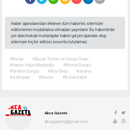
Haber ajanslarından eklenen tüm haberler, sitemizin
editörlerinin müdahalesi olmadan yayınlanır. Bu haberlerde
yer alan hukuki muhataplar haberi geçen ajanslar olup
sitemizin hiç bir editörü sorumlu tutulamaz...
#Bucak
#Bucak Ticaret ve Sanayi Odası
#Hasan Yalçın Meçikoğlu
#Ahmet Durgut
#İbrahim Durgut
#Buy Shop
#ziyaret
#iş dünyası
#Burdur
#Bucak haber
Akca Gazete
akcagazete@gmail.com