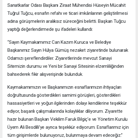
Sanatkarlar Odası Başkanı Ziraat Mühendisi Hüseyin Mücahit
Tuğrul Tuğcu, esnafın refahı ve ticari imkânlarının geliştirilmesi
adına görüşmelerin aralıksız süreceğini belirtti. Başkan Tuğcu
yaptığı değerlendirmede şu ifadeleri kullandı:
“Sayın Kaymakamımız Can Kazım Kuruca ve Belediye
Başkanımız Sayın Hülya Gümüş nezaket ziyaretinde bulunarak
Odamızı şereflendirdiler. Ziyaretlerinde mevcut Sanayi
Sitemizin durumu ve Yeni bir Sanayi Sitesinin elzemliliğinden
bahsederek fikir alışverişinde bulunduk.
Kaymakamımızın ve Başkanımızın esnaflarımızın ihtiyaçları
doğrultusunda gösterdikleri samimi görüşleri, gösterdikleri
hassasiyetleri ve yoğun ilgilerinden dolayı kendilerine teşekkür
ediyor, başarılı çalışmalarında kolaylıklar diliyorum. Ziyarette
hazır bulunan Başkan Vekilim Faruk Bilgiç’e ve Yönetim Kurulu
Üyem Ali Besdilli’ye ayrıca teşekkür ediyorum. Esnaflarımız için
tüm girişimlerde bulunuyoruz, bulunmaya devam edeceğiz.”