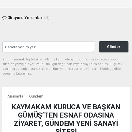
Okuyucu Yorumları
(0)
Gönder
Yorum yazarak Topluluk Kuralları’nı kabul etmiş bulunuyor ve akcagazete.com
sitesine yaptığınız yorumunuzla ilgili doğrudan veya dolaylı tüm sorumluluğu tek
başınıza üstleniyorsunuz. Yazılan tüm yorumlardan site yönetimi hiçbir şekilde
sorumlu tutulamaz.
Anasayfa
Gündem
KAYMAKAM KURUCA VE BAŞKAN
GÜMÜŞ’TEN ESNAF ODASINA
ZİYARET, GÜNDEM YENİ SANAYİ
SİTESİ