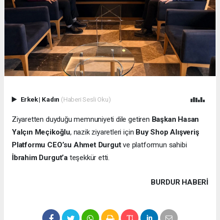
Erkek
|
Kadın
(Haberi Sesli Oku)
Ziyaretten duyduğu memnuniyeti dile getiren
Başkan Hasan
Yalçın Meçikoğlu
, nazik ziyaretleri için
Buy Shop Alışveriş
Platformu CEO’su Ahmet Durgut
ve platformun sahibi
İbrahim Durgut’a
teşekkür etti.
BURDUR HABERİ