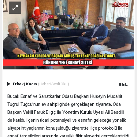
Erkek
|
Kadın
(Haberi Sesli Oku)
Bucak Esnaf ve Sanatkarlar Odası Başkanı Hüseyin Mücahit
Tuğrul Tuğcu’nun ev sahipliğinde gerçekleşen ziyarete, Oda
Başkan Vekili Faruk Bilgiç ile Yönetim Kurulu Üyesi Ali Besdilli
de katıldı. İlçenin ticari potansiyeli ve esnafın geleceğe yönelik
altyapı ihtiyaçlarının konuşulduğu ziyarette, ilçe protokolü ile
esnaf temsilcileri arasında karşılıklı fikir alışverişi gerçekleştirildi.