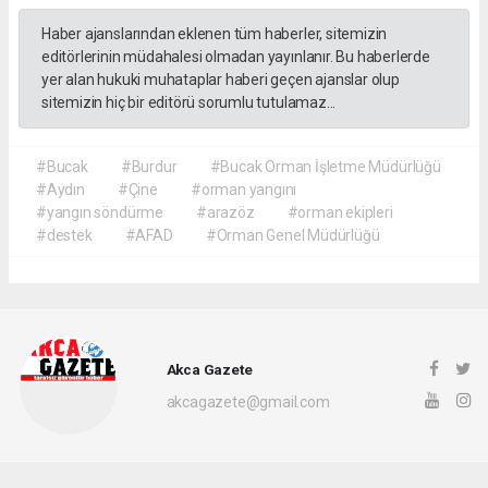
Haber ajanslarından eklenen tüm haberler, sitemizin
editörlerinin müdahalesi olmadan yayınlanır. Bu haberlerde
yer alan hukuki muhataplar haberi geçen ajanslar olup
sitemizin hiç bir editörü sorumlu tutulamaz...
#Bucak
#Burdur
#Bucak Orman İşletme Müdürlüğü
#Aydın
#Çine
#orman yangını
#yangın söndürme
#arazöz
#orman ekipleri
#destek
#AFAD
#Orman Genel Müdürlüğü
Akca Gazete
akcagazete@gmail.com