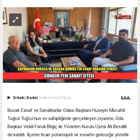
Erkek
|
Kadın
(Haberi Sesli Oku)
Bucak Esnaf ve Sanatkarlar Odası Başkanı Hüseyin Mücahit
Tuğrul Tuğcu’nun ev sahipliğinde gerçekleşen ziyarete, Oda
Başkan Vekili Faruk Bilgiç ile Yönetim Kurulu Üyesi Ali Besdilli
de katıldı. İlçenin ticari potansiyeli ve esnafın geleceğe yönelik