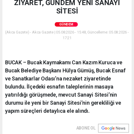
ZİYARET, GÜNDEM YENİ SANAYİ
SİTESİ
GÜNDEM
(Akca Gazete) - Akca Gazete | 05.08.2026 - 15:48, Güncelleme: 05.08.2026 -
17:21
BUCAK – Bucak Kaymakamı Can Kazım Kuruca ve
Bucak Belediye Başkanı Hülya Gümüş, Bucak Esnaf
ve Sanatkarlar Odası’na nezaket ziyaretinde
bulundu. İlçedeki esnafın taleplerinin masaya
yatırıldığı görüşmede, mevcut Sanayi Sitesi’nin
durumu ile yeni bir Sanayi Sitesi’nin gerekliliği ve
yapım süreçleri detaylıca ele alındı.
ABONE OL