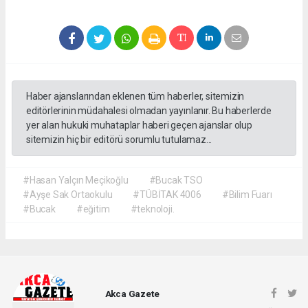
Haber ajanslarından eklenen tüm haberler, sitemizin
editörlerinin müdahalesi olmadan yayınlanır. Bu haberlerde
yer alan hukuki muhataplar haberi geçen ajanslar olup
sitemizin hiç bir editörü sorumlu tutulamaz...
#Hasan Yalçın Meçikoğlu
#Bucak TSO
#Ayşe Sak Ortaokulu
#TÜBİTAK 4006
#Bilim Fuarı
#Bucak
#eğitim
#teknoloji.
Akca Gazete