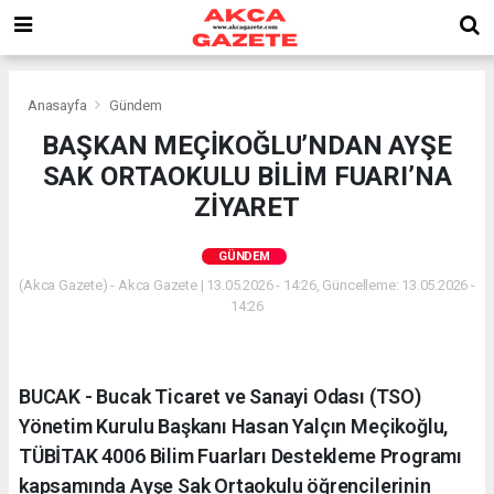
Anasayfa
Gündem
BAŞKAN MEÇİKOĞLU’NDAN AYŞE
SAK ORTAOKULU BİLİM FUARI’NA
ZİYARET
GÜNDEM
(Akca Gazete) - Akca Gazete | 13.05.2026 - 14:26, Güncelleme: 13.05.2026 -
14:26
BUCAK - Bucak Ticaret ve Sanayi Odası (TSO)
Yönetim Kurulu Başkanı Hasan Yalçın Meçikoğlu,
TÜBİTAK 4006 Bilim Fuarları Destekleme Programı
kapsamında Ayşe Sak Ortaokulu öğrencilerinin