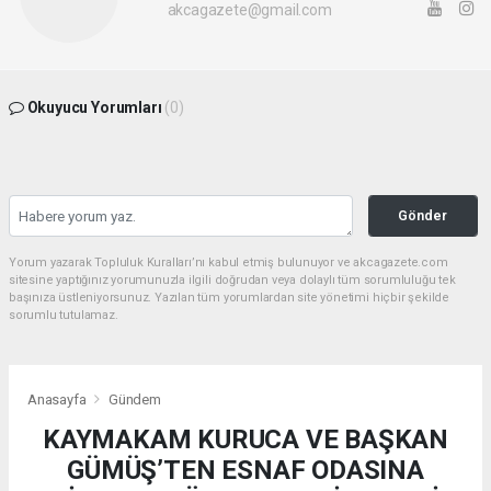
akcagazete@gmail.com
Okuyucu Yorumları
(0)
Gönder
Yorum yazarak Topluluk Kuralları’nı kabul etmiş bulunuyor ve akcagazete.com
sitesine yaptığınız yorumunuzla ilgili doğrudan veya dolaylı tüm sorumluluğu tek
başınıza üstleniyorsunuz. Yazılan tüm yorumlardan site yönetimi hiçbir şekilde
sorumlu tutulamaz.
Anasayfa
Gündem
KAYMAKAM KURUCA VE BAŞKAN
GÜMÜŞ’TEN ESNAF ODASINA