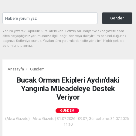
Gönder
Yorum yazarak Topluluk Kuralları’nı kabul etmiş bulunuyor ve akcagazete.com
sitesine yaptığınız yorumunuzla ilgili doğrudan veya dolaylı tüm sorumluluğu tek
başınıza üstleniyorsunuz. Yazılan tüm yorumlardan site yönetimi hiçbir şekilde
sorumlu tutulamaz.
Anasayfa
Gündem
Bucak Orman Ekipleri Aydın'daki
Yangınla Mücadeleye Destek
Veriyor
GÜNDEM
(Akca Gazete) - Akca Gazete | 31.07.2026 - 09:07, Güncelleme: 31.07.2026 -
11:10