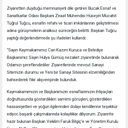
Ziyaretten duyduğu memnuniyeti dile getiren Bucak Esnaf ve
Sanatkarlar Odası Başkanı Ziraat Mühendisi Hüseyin Mücahit
Tuğrul Tuğcu, esnafın refahı ve ticari imkânlarının geliştirilmesi
adına görüşmelerin aralıksız süreceğini belirtti. Başkan Tuğcu
yaptığı değerlendirmede şu ifadeleri kullandı:
“Sayın Kaymakamımız Can Kazım Kuruca ve Belediye
Başkanımız Sayın Hülya Gümüş nezaket ziyaretinde bulunarak
Odamızı şereflendirdiler. Ziyaretlerinde mevcut Sanayi
Sitemizin durumu ve Yeni bir Sanayi Sitesinin elzemliliğinden
bahsederek fikir alışverişinde bulunduk.
Kaymakamımızın ve Başkanımızın esnaflarımızın ihtiyaçları
doğrultusunda gösterdikleri samimi görüşleri, gösterdikleri
hassasiyetleri ve yoğun ilgilerinden dolayı kendilerine teşekkür
ediyor, başarılı çalışmalarında kolaylıklar diliyorum. Ziyarette
hazır bulunan Başkan Vekilim Faruk Bilgiç’e ve Yönetim Kurulu