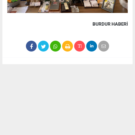
BURDUR HABERİ
Haber ajanslarından eklenen tüm haberler, sitemizin
editörlerinin müdahalesi olmadan yayınlanır. Bu haberlerde
yer alan hukuki muhataplar haberi geçen ajanslar olup
sitemizin hiç bir editörü sorumlu tutulamaz...
Akca Gazete