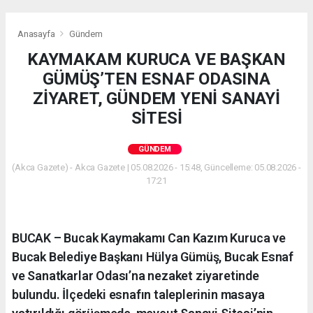
Anasayfa
Gündem
KAYMAKAM KURUCA VE BAŞKAN
GÜMÜŞ’TEN ESNAF ODASINA
ZİYARET, GÜNDEM YENİ SANAYİ
SİTESİ
GÜNDEM
(Akca Gazete) - Akca Gazete | 05.08.2026 - 15:48, Güncelleme: 05.08.2026 -
17:21
BUCAK – Bucak Kaymakamı Can Kazım Kuruca ve
Bucak Belediye Başkanı Hülya Gümüş, Bucak Esnaf
ve Sanatkarlar Odası’na nezaket ziyaretinde
bulundu. İlçedeki esnafın taleplerinin masaya