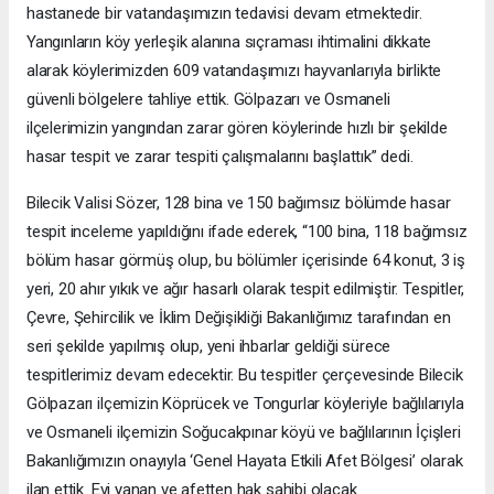
hastanede bir vatandaşımızın tedavisi devam etmektedir.
Yangınların köy yerleşik alanına sıçraması ihtimalini dikkate
alarak köylerimizden 609 vatandaşımızı hayvanlarıyla birlikte
güvenli bölgelere tahliye ettik. Gölpazarı ve Osmaneli
ilçelerimizin yangından zarar gören köylerinde hızlı bir şekilde
hasar tespit ve zarar tespiti çalışmalarını başlattık” dedi.
Bilecik Valisi Sözer, 128 bina ve 150 bağımsız bölümde hasar
tespit inceleme yapıldığını ifade ederek, “100 bina, 118 bağımsız
bölüm hasar görmüş olup, bu bölümler içerisinde 64 konut, 3 iş
yeri, 20 ahır yıkık ve ağır hasarlı olarak tespit edilmiştir. Tespitler,
Çevre, Şehircilik ve İklim Değişikliği Bakanlığımız tarafından en
seri şekilde yapılmış olup, yeni ihbarlar geldiği sürece
tespitlerimiz devam edecektir. Bu tespitler çerçevesinde Bilecik
Gölpazarı ilçemizin Köprücek ve Tongurlar köyleriyle bağlılarıyla
ve Osmaneli ilçemizin Soğucakpınar köyü ve bağlılarının İçişleri
Bakanlığımızın onayıyla ‘Genel Hayata Etkili Afet Bölgesi’ olarak
ilan ettik. Evi yanan ve afetten hak sahibi olacak