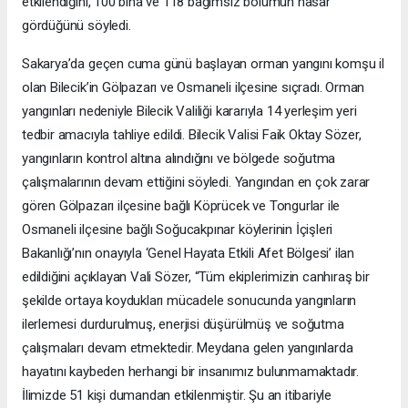
etkilendiğini, 100 bina ve 118 bağımsız bölümün hasar
gördüğünü söyledi.
Sakarya’da geçen cuma günü başlayan orman yangını komşu il
olan Bilecik’in Gölpazarı ve Osmaneli ilçesine sıçradı. Orman
yangınları nedeniyle Bilecik Valiliği kararıyla 14 yerleşim yeri
tedbir amacıyla tahliye edildi. Bilecik Valisi Faik Oktay Sözer,
yangınların kontrol altına alındığını ve bölgede soğutma
çalışmalarının devam ettiğini söyledi. Yangından en çok zarar
gören Gölpazarı ilçesine bağlı Köprücek ve Tongurlar ile
Osmaneli ilçesine bağlı Soğucakpınar köylerinin İçişleri
Bakanlığı’nın onayıyla ‘Genel Hayata Etkili Afet Bölgesi’ ilan
edildiğini açıklayan Vali Sözer, “Tüm ekiplerimizin canhıraş bir
şekilde ortaya koydukları mücadele sonucunda yangınların
ilerlemesi durdurulmuş, enerjisi düşürülmüş ve soğutma
çalışmaları devam etmektedir. Meydana gelen yangınlarda
hayatını kaybeden herhangi bir insanımız bulunmamaktadır.
İlimizde 51 kişi dumandan etkilenmiştir. Şu an itibariyle