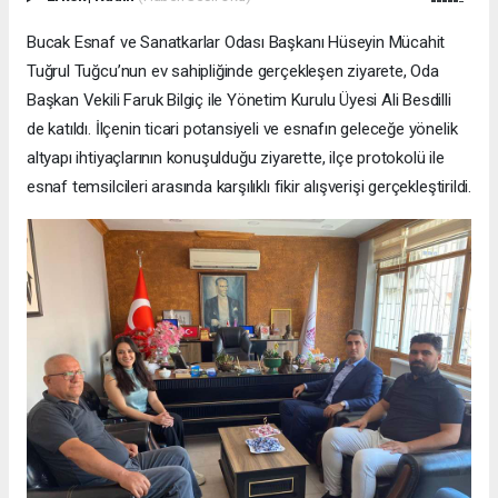
Bucak Esnaf ve Sanatkarlar Odası Başkanı Hüseyin Mücahit
Tuğrul Tuğcu’nun ev sahipliğinde gerçekleşen ziyarete, Oda
Başkan Vekili Faruk Bilgiç ile Yönetim Kurulu Üyesi Ali Besdilli
de katıldı. İlçenin ticari potansiyeli ve esnafın geleceğe yönelik
altyapı ihtiyaçlarının konuşulduğu ziyarette, ilçe protokolü ile
esnaf temsilcileri arasında karşılıklı fikir alışverişi gerçekleştirildi.