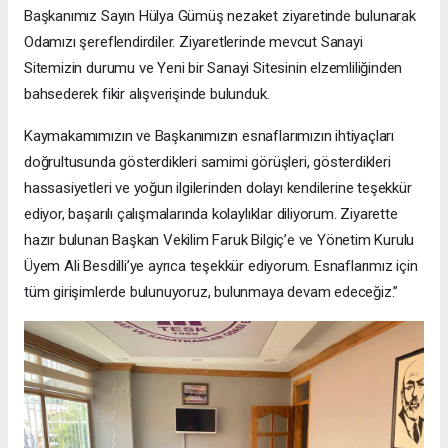
Başkanımız Sayın Hülya Gümüş nezaket ziyaretinde bulunarak
Odamızı şereflendirdiler. Ziyaretlerinde mevcut Sanayi
Sitemizin durumu ve Yeni bir Sanayi Sitesinin elzemliliğinden
bahsederek fikir alışverişinde bulunduk.
Kaymakamımızın ve Başkanımızın esnaflarımızın ihtiyaçları
doğrultusunda gösterdikleri samimi görüşleri, gösterdikleri
hassasiyetleri ve yoğun ilgilerinden dolayı kendilerine teşekkür
ediyor, başarılı çalışmalarında kolaylıklar diliyorum. Ziyarette
hazır bulunan Başkan Vekilim Faruk Bilgiç’e ve Yönetim Kurulu
Üyem Ali Besdilli’ye ayrıca teşekkür ediyorum. Esnaflarımız için
tüm girişimlerde bulunuyoruz, bulunmaya devam edeceğiz.”