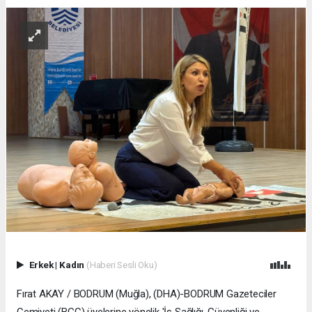
Erkek
|
Kadın
(Haberi Sesli Oku)
Fırat AKAY / BODRUM (Muğla), (DHA)-BODRUM Gazeteciler
Cemiyeti (BGC) üyelerine yönelik 'İş Sağlığı, Güvenliği ve