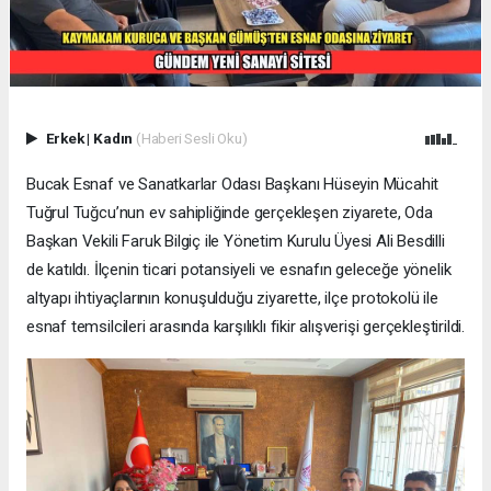
Erkek
|
Kadın
(Haberi Sesli Oku)
Bucak Esnaf ve Sanatkarlar Odası Başkanı Hüseyin Mücahit
Tuğrul Tuğcu’nun ev sahipliğinde gerçekleşen ziyarete, Oda
Başkan Vekili Faruk Bilgiç ile Yönetim Kurulu Üyesi Ali Besdilli
de katıldı. İlçenin ticari potansiyeli ve esnafın geleceğe yönelik
altyapı ihtiyaçlarının konuşulduğu ziyarette, ilçe protokolü ile
esnaf temsilcileri arasında karşılıklı fikir alışverişi gerçekleştirildi.