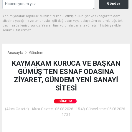
Gönder
Yorum yazarak Topluluk Kuralları’nı kabul etmiş bulunuyor ve akcagazete.com
sitesine yaptığınız yorumunuzla ilgili doğrudan veya dolaylı tüm sorumluluğu tek
başınıza üstleniyorsunuz. Yazılan tüm yorumlardan site yönetimi hiçbir şekilde
sorumlu tutulamaz.
Anasayfa
Gündem
KAYMAKAM KURUCA VE BAŞKAN
GÜMÜŞ’TEN ESNAF ODASINA
ZİYARET, GÜNDEM YENİ SANAYİ
SİTESİ
GÜNDEM
(Akca Gazete) - Akca Gazete | 05.08.2026 - 15:48, Güncelleme: 05.08.2026 -
17:21