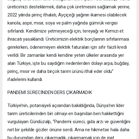
üreticimizi desteklemek, daha çok üretmesini sağlamak yerine,
2022 yılında pirinç ithalatı, Ayçiçeği yağının ikamesi olabilecek
kanola, aspir, mısır, soya ve palm yağında gümrük vergisi
sıfırlandı. Kendimize yetmeyeceği için, tereyağı ve Kırmızı et
ihracatı yasaklandı. Üreticimizin elektrik borçlarının sıfırlanması
gerekirken, ödenemeyen elektrik faturaları için sıfır faizli kredi
verildi. Bir zamanlar kendi kendine yeten ülkeler arasında yer
alan Türkiye, işte bu saydığım nedenlerden dolayı arpa, buğday,
pirinç, mısır ve daha birçok tarım ürünü ithal eder oldu”
ifadelerini kullandı.
PANDEMİ SÜRECİNDEN DERS ÇIKARMADIK
Türkiye’nin, potansiyeli açısından bakıldığında, Dünya'nın lider
tarım üreticilerinden biri olmayı en başından beri hakkettiğini
vurgulayan Gündüzalp, “Pandemi süreci, gıda arzı ve güvenliğini
net bir şekilde gözler önüne serdi. Ama ne hikmetse hala daha
bu durumdan ders çıkarmadık, çıkarmamak için de inat