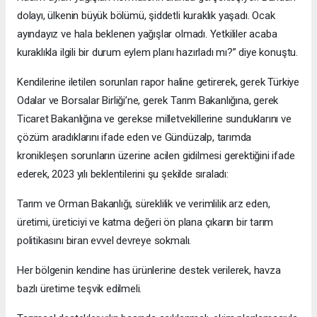
dolayı, ülkenin büyük bölümü, şiddetli kuraklık yaşadı. Ocak
ayındayız ve hala beklenen yağışlar olmadı. Yetkililer acaba
kuraklıkla ilgili bir durum eylem planı hazırladı mı?” diye konuştu.
Kendilerine iletilen sorunları rapor haline getirerek, gerek Türkiye
Odalar ve Borsalar Birliği’ne, gerek Tarım Bakanlığına, gerek
Ticaret Bakanlığına ve gerekse milletvekillerine sunduklarını ve
çözüm aradıklarını ifade eden ve Gündüzalp, tarımda
kronikleşen sorunların üzerine acilen gidilmesi gerektiğini ifade
ederek, 2023 yılı beklentilerini şu şekilde sıraladı:
Tarım ve Orman Bakanlığı, süreklilik ve verimlilik arz eden,
üretimi, üreticiyi ve katma değeri ön plana çıkarın bir tarım
politikasını biran evvel devreye sokmalı.
Her bölgenin kendine has ürünlerine destek verilerek, havza
bazlı üretime teşvik edilmeli.