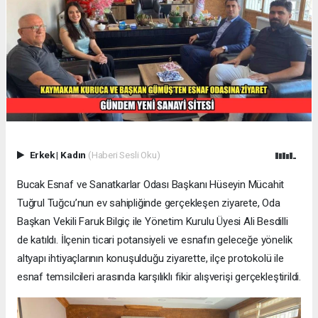
Erkek
|
Kadın
(Haberi Sesli Oku)
Bucak Esnaf ve Sanatkarlar Odası Başkanı Hüseyin Mücahit
Tuğrul Tuğcu’nun ev sahipliğinde gerçekleşen ziyarete, Oda
Başkan Vekili Faruk Bilgiç ile Yönetim Kurulu Üyesi Ali Besdilli
de katıldı. İlçenin ticari potansiyeli ve esnafın geleceğe yönelik
altyapı ihtiyaçlarının konuşulduğu ziyarette, ilçe protokolü ile
esnaf temsilcileri arasında karşılıklı fikir alışverişi gerçekleştirildi.