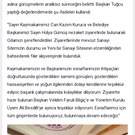
adına görüşmelerin aralıksız süreceğini belirtti. Başkan Tuğcu
yaptığı değerlendirmede şu ifadeleri kullandı:
“Sayın Kaymakamımız Can Kazım Kuruca ve Belediye
Başkanımız Sayın Hülya Gümüş nezaket ziyaretinde bulunarak
Odamızı şereflendirdiler. Ziyaretlerinde mevcut Sanayi
Sitemizin durumu ve Yeni bir Sanayi Sitesinin elzemliliğinden
bahsederek fikir alışverişinde bulunduk.
Kaymakamımızın ve Başkanımızın esnaflarımızın ihtiyaçları
doğrultusunda gösterdikleri samimi görüşleri, gösterdikleri
hassasiyetleri ve yoğun ilgilerinden dolayı kendilerine teşekkür
ediyor, başarılı çalışmalarında kolaylıklar diliyorum. Ziyarette
hazır bulunan Başkan Vekilim Faruk Bilgiç’e ve Yönetim Kurulu
Üyem Ali Besdilli’ye ayrıca teşekkür ediyorum. Esnaflarımız için
tüm girişimlerde bulunuyoruz, bulunmaya devam edeceğiz.”