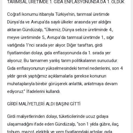
TARIMSAL ÜRETİMDE 1. GIDA ENFLASYONUNDA DA 1. OLDUK
Coğrafi konumu itibarıyla Türkiye’nin, tarımsal üretimde
Dünya’da ve Avrupa’da sayılı ülkeler arasında yer aldığını
aktaran Gündüzalp, “Ülkemiz; Dünya sebze üretiminde 4.,
meyve üretiminde 5., Avrupa’da tarımsal üretimde 1., sığır
varlığında 1’nci sırada yer alıyor. Diğer taraftan, girdi
fiyatlarından dolayı, gıda enflasyonunda da 1. sırada yer
alıyoruz. Bu tamamen yanlış tarım politikalarının sunucudur.
Gıda enflasyonunun yükselmesindeki temel nedenlerini, son 4
yıldır gerek yaptığımız açıklamalarla gerekse konunun
muhataplarıyla birebir görüşerek anlattık, anlatmaya devam
ediyoruz.” İfadelerini kullandı.
GİRDİ MALİYETLERİ ALDI BAŞINI GİTTİ
Girdi maliyetlerinden dolayı, tüketicilerinde ucuz gıdaya
ulaşamadığını ifade eden Gündüzalp, “son 1 yılda gübre, ilaç,
tohum, mazot, elektrik ve yem fiyatlarındaki artışlar, gıda