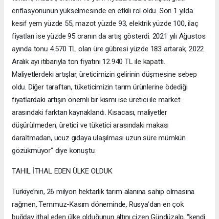
enflasyonunun yükselmesinde en etkili rol oldu. Son 1 yılda
kesif yem yüzde 55, mazot yüzde 93, elektrik yüzde 100, ilaç
fiyatları ise yüzde 95 oranın da artış gösterdi. 2021 yılı Ağustos
ayında tonu 4.570 TL olan üre gübresi yüzde 183 artarak, 2022
Aralık ayı itibarıyla ton fiyatını 12.940 TL ile kapattı.
Maliyetlerdeki artışlar, üreticimizin gelirinin düşmesine sebep
oldu. Diğer taraftan, tüketicimizin tarım ürünlerine ödediği
fiyatlardaki artışın önemli bir kısmı ise üretici ile market
arasındaki farktan kaynaklandı. Kısacası, maliyetler
düşürülmeden, üretici ve tüketici arasındaki makası
daraltmadan, ucuz gıdaya ulaşılması uzun süre mümkün
gözükmüyor” diye konuştu.
TAHIL İTHAL EDEN ÜLKE OLDUK
Türkiye’nin, 26 milyon hektarlık tarım alanına sahip olmasına
rağmen, Temmuz-Kasım döneminde, Rusya’dan en çok
buğday ithal eden ülke olduğunun altını çizen Gündüzalp, “kendi