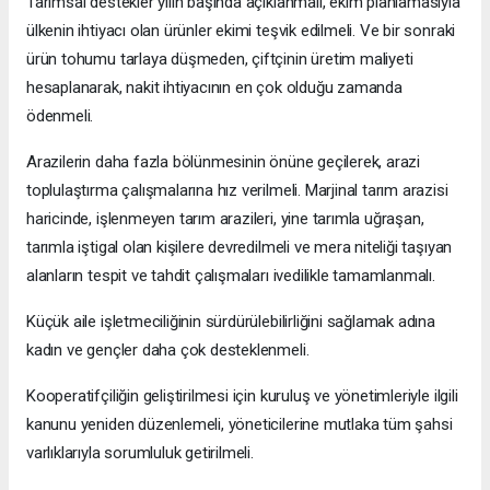
Tarımsal destekler yılın başında açıklanmalı, ekim planlamasıyla
ülkenin ihtiyacı olan ürünler ekimi teşvik edilmeli. Ve bir sonraki
ürün tohumu tarlaya düşmeden, çiftçinin üretim maliyeti
hesaplanarak, nakit ihtiyacının en çok olduğu zamanda
ödenmeli.
Arazilerin daha fazla bölünmesinin önüne geçilerek, arazi
toplulaştırma çalışmalarına hız verilmeli. Marjinal tarım arazisi
haricinde, işlenmeyen tarım arazileri, yine tarımla uğraşan,
tarımla iştigal olan kişilere devredilmeli ve mera niteliği taşıyan
alanların tespit ve tahdit çalışmaları ivedilikle tamamlanmalı.
Küçük aile işletmeciliğinin sürdürülebilirliğini sağlamak adına
kadın ve gençler daha çok desteklenmeli.
Kooperatifçiliğin geliştirilmesi için kuruluş ve yönetimleriyle ilgili
kanunu yeniden düzenlemeli, yöneticilerine mutlaka tüm şahsi
varlıklarıyla sorumluluk getirilmeli.