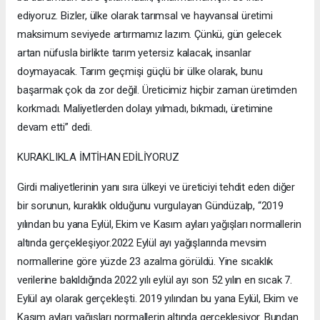
ediyoruz. Bizler, ülke olarak tarımsal ve hayvansal üretimi
maksimum seviyede artırmamız lazım. Çünkü, gün gelecek
artan nüfusla birlikte tarım yetersiz kalacak, insanlar
doymayacak. Tarım geçmişi güçlü bir ülke olarak, bunu
başarmak çok da zor değil. Üreticimiz hiçbir zaman üretimden
korkmadı. Maliyetlerden dolayı yılmadı, bıkmadı, üretimine
devam etti” dedi.
KURAKLIKLA İMTİHAN EDİLİYORUZ
Girdi maliyetlerinin yanı sıra ülkeyi ve üreticiyi tehdit eden diğer
bir sorunun, kuraklık olduğunu vurgulayan Gündüzalp, “2019
yılından bu yana Eylül, Ekim ve Kasım ayları yağışları normallerin
altında gerçekleşiyor.2022 Eylül ayı yağışlarında mevsim
normallerine göre yüzde 23 azalma görüldü. Yine sıcaklık
verilerine bakıldığında 2022 yılı eylül ayı son 52 yılın en sıcak 7.
Eylül ayı olarak gerçekleşti. 2019 yılından bu yana Eylül, Ekim ve
Kasım ayları yağışları normallerin altında gerçekleşiyor. Bundan