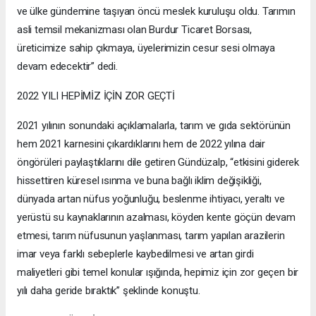
ve ülke gündemine taşıyan öncü meslek kuruluşu oldu. Tarımın
asli temsil mekanizması olan Burdur Ticaret Borsası,
üreticimize sahip çıkmaya, üyelerimizin cesur sesi olmaya
devam edecektir” dedi.
2022 YILI HEPİMİZ İÇİN ZOR GEÇTİ
2021 yılının sonundaki açıklamalarla, tarım ve gıda sektörünün
hem 2021 karnesini çıkardıklarını hem de 2022 yılına dair
öngörüleri paylaştıklarını dile getiren Gündüzalp, “etkisini giderek
hissettiren küresel ısınma ve buna bağlı iklim değişikliği,
dünyada artan nüfus yoğunluğu, beslenme ihtiyacı, yeraltı ve
yerüstü su kaynaklarının azalması, köyden kente göçün devam
etmesi, tarım nüfusunun yaşlanması, tarım yapılan arazilerin
imar veya farklı sebeplerle kaybedilmesi ve artan girdi
maliyetleri gibi temel konular ışığında, hepimiz için zor geçen bir
yılı daha geride bıraktık” şeklinde konuştu.