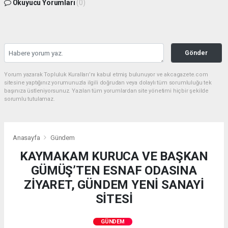
Okuyucu Yorumları
(0)
Gönder
Yorum yazarak Topluluk Kuralları’nı kabul etmiş bulunuyor ve akcagazete.com
sitesine yaptığınız yorumunuzla ilgili doğrudan veya dolaylı tüm sorumluluğu tek
başınıza üstleniyorsunuz. Yazılan tüm yorumlardan site yönetimi hiçbir şekilde
sorumlu tutulamaz.
Anasayfa
Gündem
KAYMAKAM KURUCA VE BAŞKAN
GÜMÜŞ’TEN ESNAF ODASINA
ZİYARET, GÜNDEM YENİ SANAYİ
SİTESİ
GÜNDEM