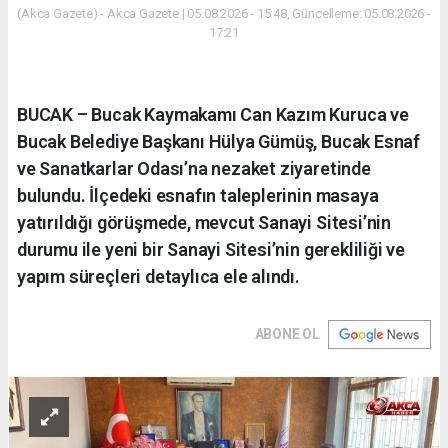
(Akca Gazete) - Akca Gazete | 05.08.2026 - 15:48, Güncelleme: 05.08.2026 -
17:21
BUCAK – Bucak Kaymakamı Can Kazım Kuruca ve
Bucak Belediye Başkanı Hülya Gümüş, Bucak Esnaf
ve Sanatkarlar Odası’na nezaket ziyaretinde
bulundu. İlçedeki esnafın taleplerinin masaya
yatırıldığı görüşmede, mevcut Sanayi Sitesi’nin
durumu ile yeni bir Sanayi Sitesi’nin gerekliliği ve
yapım süreçleri detaylıca ele alındı.
ABONE OL