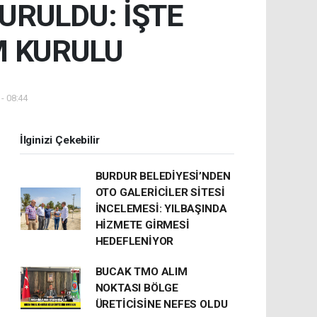
KURULDU: İŞTE
M KURULU
- 08:44
İlginizi Çekebilir
BURDUR BELEDİYESİ’NDEN
OTO GALERİCİLER SİTESİ
İNCELEMESİ: YILBAŞINDA
HİZMETE GİRMESİ
HEDEFLENİYOR
BUCAK TMO ALIM
NOKTASI BÖLGE
ÜRETİCİSİNE NEFES OLDU