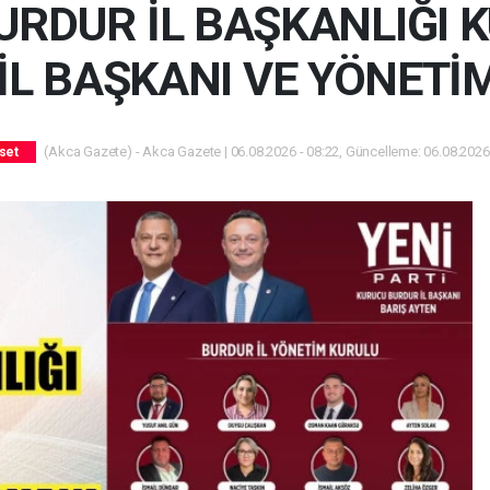
URDUR İL BAŞKANLIĞI 
İL BAŞKANI VE YÖNETİ
(Akca Gazete) - Akca Gazete | 06.08.2026 - 08:22, Güncelleme: 06.08.2026 
set