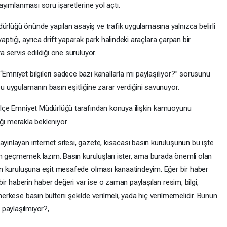
ayımlanması soru işaretlerine yol açtı.
rlüğü önünde yapılan asayiş ve trafik uygulamasına yalnızca belirli
yaptığı, ayrıca drift yaparak park halindeki araçlara çarpan bir
 servis edildiği öne sürülüyor.
mniyet bilgileri sadece bazı kanallarla mı paylaşılıyor?” sorusunu
u uygulamanın basın eşitliğine zarar verdiğini savunuyor.
İlçe Emniyet Müdürlüğü tarafından konuya ilişkin kamuoyunu
ağı merakla bekleniyor.
ınlayan internet sitesi, gazete, kısacası basın kuruluşunun bu işte
den geçmemek lazım. Basın kuruluşları ister, ama burada önemli olan
ın kuruluşuna eşit mesafede olması kanaatindeyim. Eğer bir haber
bir haberin haber değeri var ise o zaman paylaşılan resim, bilgi,
erkese basın bülteni şekilde verilmeli, yada hiç verilmemelidir. Bunun
le paylaşılmıyor?,