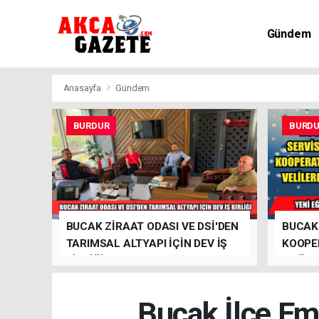
Gündem
Kültür-Sa
Anasayfa
Gündem
BURDUR
BURD
BUCAK ZİRAAT ODASI VE DSİ'DEN
BUCAK
TARIMSAL ALTYAPI İÇİN DEV İŞ
KOOPER
BİRLİĞİ
ÇAĞRI
Bucak İlçe Emn