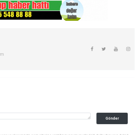
om
Gönder