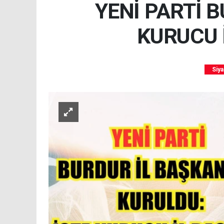
YENİ PARTİ B
KURUCU 
Siya