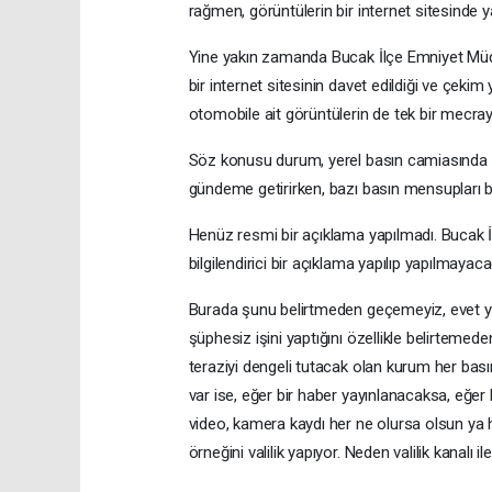
rağmen, görüntülerin bir internet sitesinde y
Yine yakın zamanda Bucak İlçe Emniyet Müdü
bir internet sitesinin davet edildiği ve çekim 
otomobile ait görüntülerin de tek bir mecraya
Söz konusu durum, yerel basın camiasında “E
gündeme getirirken, bazı basın mensupları b
Henüz resmi bir açıklama yapılmadı. Bucak 
bilgilendirici bir açıklama yapılıp yapılmayac
Burada şunu belirtmeden geçemeyiz, evet yay
şüphesiz işini yaptığını özellikle belirteme
teraziyi dengeli tutacak olan kurum her bas
var ise, eğer bir haber yayınlanacaksa, eğer 
video, kamera kaydı her ne olursa olsun ya h
örneğini valilik yapıyor. Neden valilik kanalı i