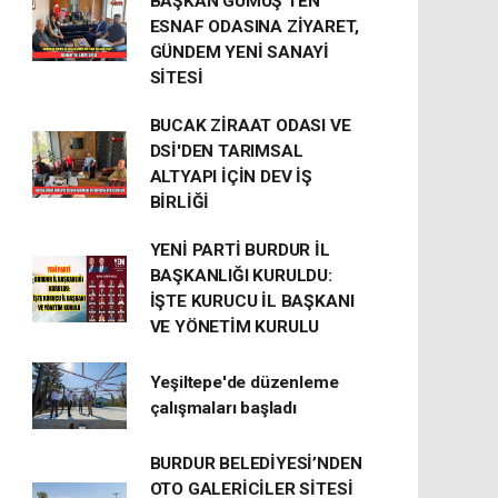
BAŞKAN GÜMÜŞ’TEN
ESNAF ODASINA ZİYARET,
GÜNDEM YENİ SANAYİ
SİTESİ
BUCAK ZİRAAT ODASI VE
DSİ'DEN TARIMSAL
ALTYAPI İÇİN DEV İŞ
BİRLİĞİ
YENİ PARTİ BURDUR İL
BAŞKANLIĞI KURULDU:
İŞTE KURUCU İL BAŞKANI
VE YÖNETİM KURULU
Yeşiltepe'de düzenleme
çalışmaları başladı
BURDUR BELEDİYESİ’NDEN
OTO GALERİCİLER SİTESİ