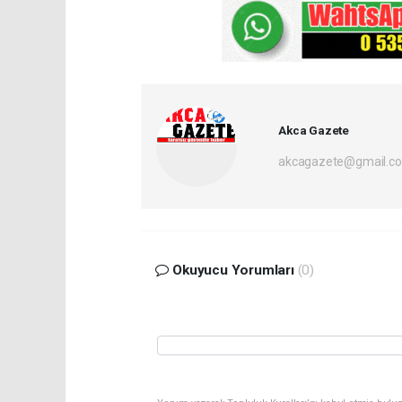
Akca Gazete
akcagazete@gmail.c
Okuyucu Yorumları
(0)