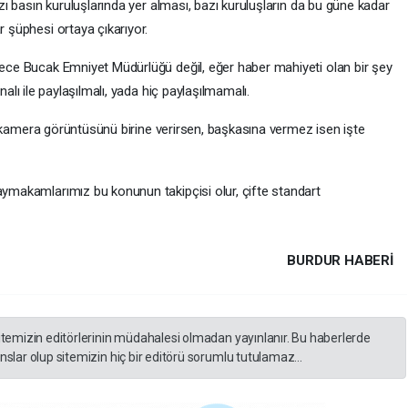
zı basın kuruluşlarında yer alması, bazı kuruluşların da bu güne kadar
 şüphesi ortaya çıkarıyor.
ece Bucak Emniyet Müdürlüğü değil, eğer haber mahiyeti olan bir şey
analı ile paylaşılmalı, yada hiç paylaşılmamalı.
n, kamera görüntüsünü birine verirsen, başkasına vermez isen işte
ymakamlarımız bu konunun takipçisi olur, çifte standart
BURDUR HABERİ
itemizin editörlerinin müdahalesi olmadan yayınlanır. Bu haberlerde
slar olup sitemizin hiç bir editörü sorumlu tutulamaz...