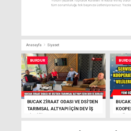
Yorum yazarak Topluluk Kuralları’nı kabul etmiş bulu
tüm sorumluluğu tek başınıza üstleniyorsunuz. Yazıl
Anasayfa
Siyaset
BURDUR
BURD
BUCAK ZİRAAT ODASI VE DSİ'DEN
BUCAK
TARIMSAL ALTYAPI İÇİN DEV İŞ
KOOPER
BİRLİĞİ
ÇAĞRI