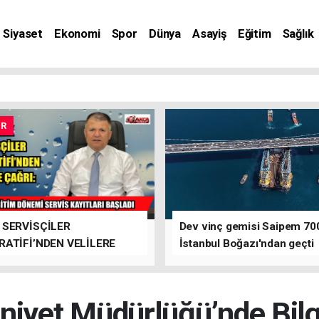
Siyaset
Ekonomi
Spor
Dünya
Asayiş
Eğitim
Sağlık
nat
UR
 SERVİSÇİLER
Dev vinç gemisi Saipem 70
ATİFİ’NDEN VELİLERE
İstanbul Boğazı'ndan geçti
iyet Müdürlüğü’nde Bilgi