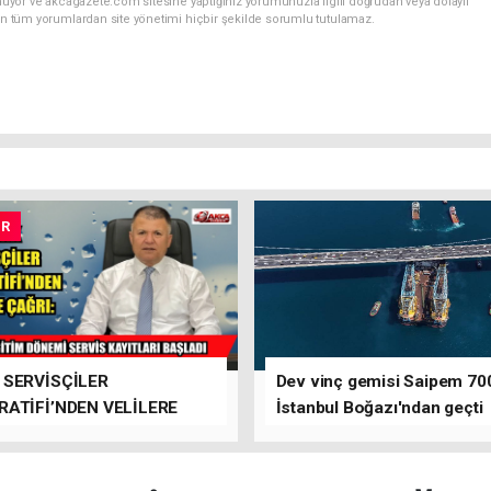
nuyor ve akcagazete.com sitesine yaptığınız yorumunuzla ilgili doğrudan veya dolaylı
an tüm yorumlardan site yönetimi hiçbir şekilde sorumlu tutulamaz.
UR
 SERVİSÇİLER
Dev vinç gemisi Saipem 70
ATİFİ’NDEN VELİLERE
İstanbul Boğazı'ndan geçti