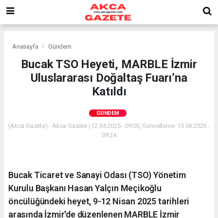
Anasayfa
Gündem
Bucak TSO Heyeti, MARBLE İzmir
Uluslararası Doğaltaş Fuarı’na
Katıldı
GÜNDEM
(Akca Gazete) - Akca Gazete | 12.04.2025 - 09:00, Güncelleme: 15.04.2025 -
09:24
Bucak Ticaret ve Sanayi Odası (TSO) Yönetim
Kurulu Başkanı Hasan Yalçın Meçikoğlu
öncülüğündeki heyet, 9-12 Nisan 2025 tarihleri
arasında İzmir'de düzenlenen MARBLE İzmir