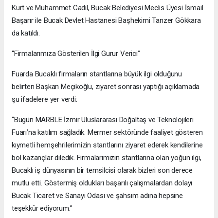
Kurt ve Muhammet Cadıl, Bucak Belediyesi Meclis Üyesi İsmail
Başarır ile Bucak Devlet Hastanesi Başhekimi Tanzer Gökkara
da katıldı.
“Firmalarımıza Gösterilen İlgi Gurur Verici”
Fuarda Bucaklı firmaların stantlarına büyük ilgi olduğunu
belirten Başkan Meçikoğlu, ziyaret sonrası yaptığı açıklamada
şu ifadelere yer verdi:
“Bugün MARBLE İzmir Uluslararası Doğaltaş ve Teknolojileri
Fuarı’na katılım sağladık. Mermer sektöründe faaliyet gösteren
kıymetli hemşehrilerimizin stantlarını ziyaret ederek kendilerine
bol kazançlar diledik. Firmalarımızın stantlarına olan yoğun ilgi,
Bucaklı iş dünyasının bir temsilcisi olarak bizleri son derece
mutlu etti. Göstermiş oldukları başarılı çalışmalardan dolayı
Bucak Ticaret ve Sanayi Odası ve şahsım adına hepsine
teşekkür ediyorum.”