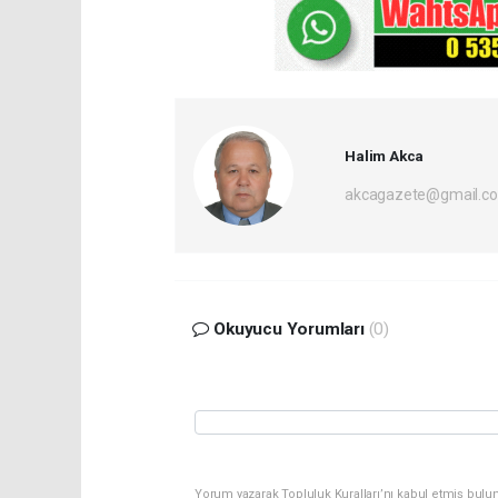
Halim Akca
akcagazete@gmail.c
Okuyucu Yorumları
(0)
Yorum yazarak Topluluk Kuralları’nı kabul etmiş bulu