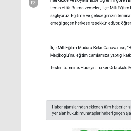
merkezde ve köylerimizde öğrenim gören ihti
temin ettik. Bu malzemeleri, İlçe Milli Eğit
sağlıyoruz. Eğitime ve geleceğimizin temin
emeği geçen herkese teşekkür ediyor, öğrencile
İlçe Milli Eğitim Müdürü Bekir Canavar ise,
Meçikoğlu’na, eğitim camiamıza yaptığı katkı
Teslim törenine, Hüseyin Türker Ortaokulu M
Haber ajanslarından eklenen tüm haberler, s
yer alan hukuki muhataplar haberi geçen ajan