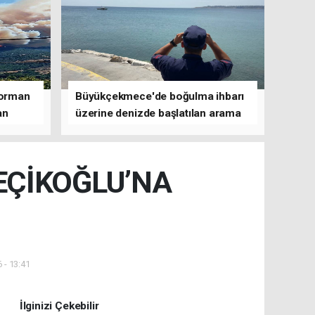
 orman
Büyükçekmece'de boğulma ihbarı
an
üzerine denizde başlatılan arama
çalışmasına devam edildi
EÇİKOĞLU’NA
 - 13:41
İlginizi Çekebilir