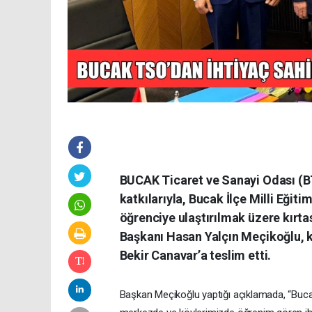
BUCAK Ticaret ve Sanayi Odası (BT
katkılarıyla, Bucak İlçe Milli Eğit
öğrenciye ulaştırılmak üzere kırt
Başkanı Hasan Yalçın Meçikoğlu, k
Bekir Canavar’a teslim etti.
Başkan Meçikoğlu yaptığı açıklamada, “Buca