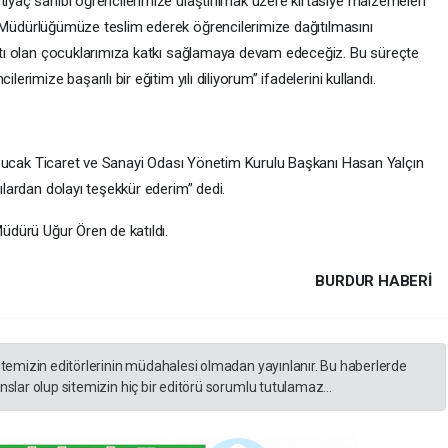
yaç sahibi öğrencilerimize ulaştırılmak üzere kırtasiye malzemeleri
im Müdürlüğümüze teslim ederek öğrencilerimize dağıtılmasını
atı olan çocuklarımıza katkı sağlamaya devam edeceğiz. Bu süreçte
rimize başarılı bir eğitim yılı diliyorum” ifadelerini kullandı.
 “Bucak Ticaret ve Sanayi Odası Yönetim Kurulu Başkanı Hasan Yalçın
lardan dolayı teşekkür ederim” dedi.
üdürü Uğur Ören de katıldı.
BURDUR HABERİ
itemizin editörlerinin müdahalesi olmadan yayınlanır. Bu haberlerde
slar olup sitemizin hiç bir editörü sorumlu tutulamaz...