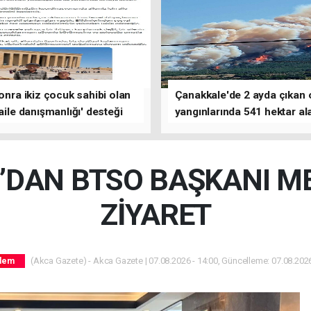
sonra ikiz çocuk sahibi olan
Çanakkale'de 2 ayda çıkan
'aile danışmanlığı' desteği
yangınlarında 541 hektar al
zarar gördü
N’DAN BTSO BAŞKANI M
ZİYARET
(Akca Gazete) - Akca Gazete | 07.08.2026 - 14:00, Güncelleme: 07.08.2026
dem