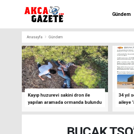
Gündem
Kültür-Sa
Anasayfa
Gündem
Kayıp huzurevi sakini dron ile
34 yıl 
yapılan aramada ormanda bulundu
aileye 
BUCAK TSO’