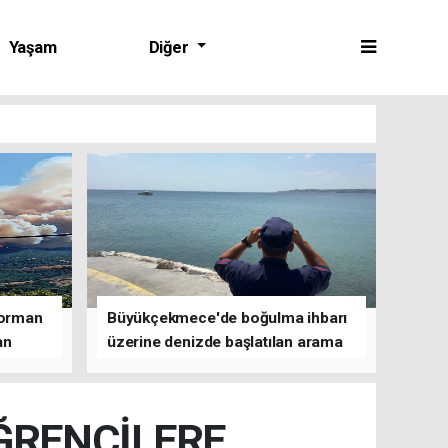
Yaşam
Diğer
 orman
Büyükçekmece'de boğulma ihbarı
an
üzerine denizde başlatılan arama
çalışmasına devam edildi
ÖĞRENCİLERE