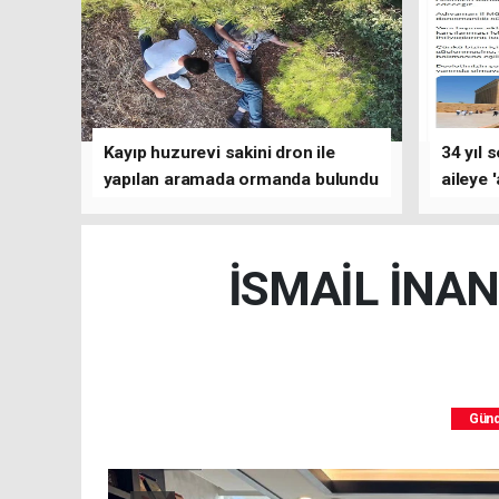
Kayıp huzurevi sakini dron ile
34 yıl 
yapılan aramada ormanda bulundu
aileye 
İSMAİL İNA
Gün