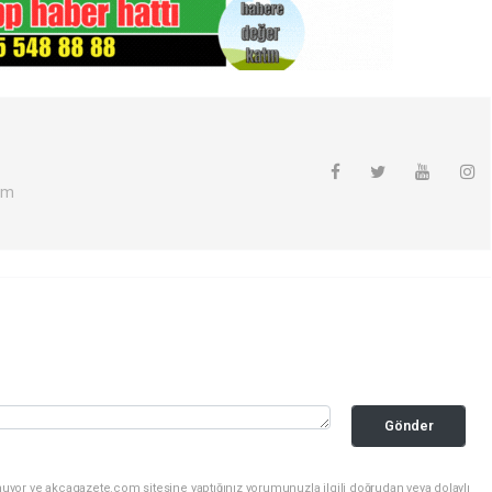
om
Gönder
nuyor ve akcagazete.com sitesine yaptığınız yorumunuzla ilgili doğrudan veya dolaylı