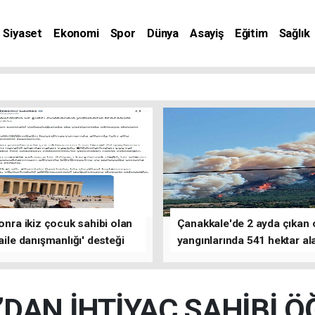
Siyaset
Ekonomi
Spor
Dünya
Asayiş
Eğitim
Sağlık
nat
sonra ikiz çocuk sahibi olan
Çanakkale'de 2 ayda çıkan
'aile danışmanlığı' desteği
yangınlarında 541 hektar al
zarar gördü
DAN İHTİYAÇ SAHİBİ 