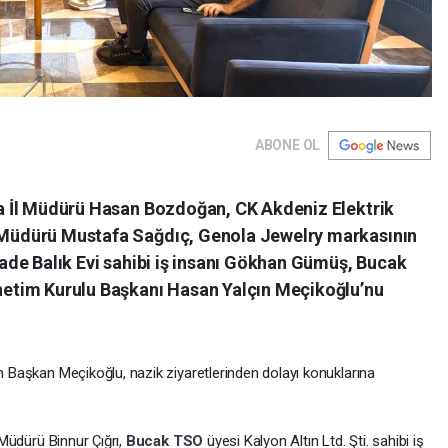
ABONE OL
ta İl Müdürü Hasan Bozdoğan, CK Akdeniz Elektrik
 Müdürü Mustafa Sağdıç, Genola Jewelry markasının
ade Balık Evi sahibi iş insanı Gökhan Gümüş, Bucak
netim Kurulu Başkanı Hasan Yalçın Meçikoğlu’nu
 Başkan Meçikoğlu, nazik ziyaretlerinden dolayı konuklarına
Müdürü Binnur Çığrı,
Bucak
TSO
üyesi Kalyon Altın Ltd. Şti. sahibi iş