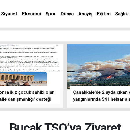
Siyaset
Ekonomi
Spor
Dünya
Asayiş
Eğitim
Sağlık
nat
sonra ikiz çocuk sahibi olan
Çanakkale'de 2 ayda çıkan
'aile danışmanlığı' desteği
yangınlarında 541 hektar al
zarar gördü
Bucak TSO’ya Ziyaret