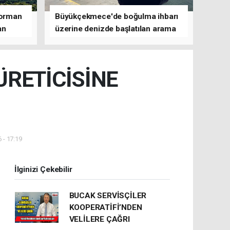
 orman
Büyükçekmece'de boğulma ihbarı
an
üzerine denizde başlatılan arama
çalışmasına devam edildi
ÜRETİCİSİNE
 - 17:19
İlginizi Çekebilir
BUCAK SERVİSÇİLER
KOOPERATİFİ’NDEN
VELİLERE ÇAĞRI