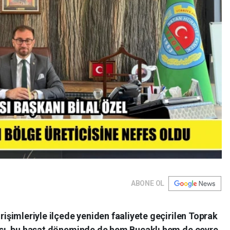
ABONE OL
işimleriyle ilçede yeniden faaliyete geçirilen Toprak
ası, bu hasat döneminde de hem Bucaklı hem de çevre