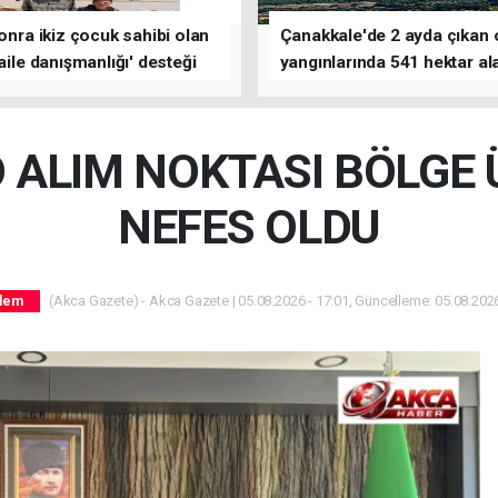
sonra ikiz çocuk sahibi olan
Çanakkale'de 2 ayda çıkan
'aile danışmanlığı' desteği
yangınlarında 541 hektar al
zarar gördü
ALIM NOKTASI BÖLGE 
NEFES OLDU
(Akca Gazete) - Akca Gazete | 05.08.2026 - 17:01, Güncelleme: 05.08.2026
dem