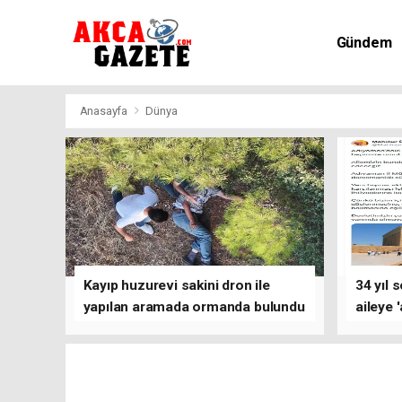
Gündem
Kültür-Sa
Anasayfa
Dünya
Kayıp huzurevi sakini dron ile
34 yıl 
yapılan aramada ormanda bulundu
aileye 