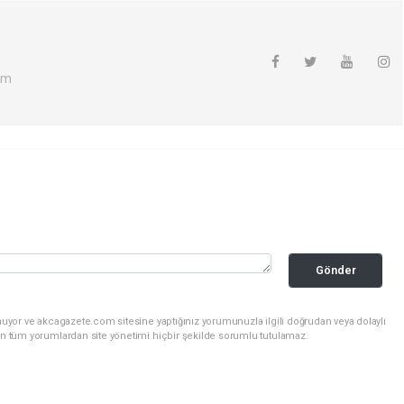
om
Gönder
nuyor ve akcagazete.com sitesine yaptığınız yorumunuzla ilgili doğrudan veya dolaylı
an tüm yorumlardan site yönetimi hiçbir şekilde sorumlu tutulamaz.