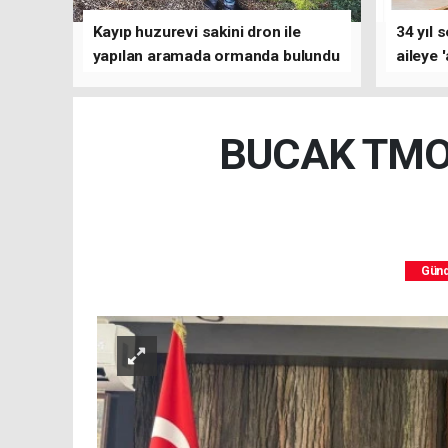
Kayıp huzurevi sakini dron ile
34 yıl 
yapılan aramada ormanda bulundu
aileye 
BUCAK TMO 
Gün