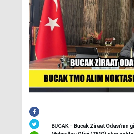
BUCAK – Bucak Ziraat Odası’nın gir
Mahsulleri Ofisi (TMO) alım nokt