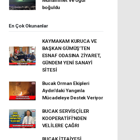
Muhammet ve Uğur
boğuldu
En Çok Okunanlar
KAYMAKAM KURUCA VE
BAŞKAN GÜMÜŞ’TEN
ESNAF ODASINA ZİYARET,
GÜNDEM YENİ SANAYİ
SİTESİ
Bucak Orman Ekipleri
Aydın'daki Yangınla
Mücadeleye Destek Veriyor
BUCAK SERVİSÇİLER
KOOPERATİFİ’NDEN
VELİLERE ÇAĞRI
BUCAK İTFAİYESİ