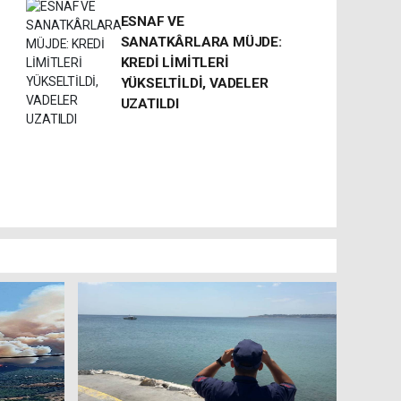
ESNAF VE
SANATKÂRLARA MÜJDE:
KREDİ LİMİTLERİ
YÜKSELTİLDİ, VADELER
UZATILDI