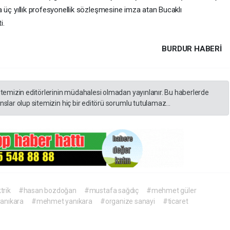
 üç yıllık profesyonellik sözleşmesine imza atan Bucaklı
i.
BURDUR HABERİ
itemizin editörlerinin müdahalesi olmadan yayınlanır. Bu haberlerde
slar olup sitemizin hiç bir editörü sorumlu tutulamaz...
trik
#hasan bozdoğan
#mustafa sağdıç
#mehmet güler
anıkara
#mehmet yanıkara
#organize sanayi
#ticaret