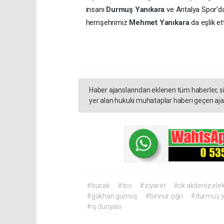
insanı
Durmuş Yanıkara
ve Antalya Spor’da
hemşehrimiz
Mehmet Yanıkara
da eşlik ett
Haber ajanslarından eklenen tüm haberler, s
yer alan hukuki muhataplar haberi geçen ajan
#bucak
#tso
#ziyaret
#ck akdeniz elek
#gökhan gümüş
#binnur çığrı
#durmuş y
#iş dünyası