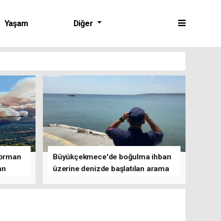
Yaşam
Diğer
 orman
Büyükçekmece'de boğulma ihbarı
an
üzerine denizde başlatılan arama
çalışmasına devam edildi