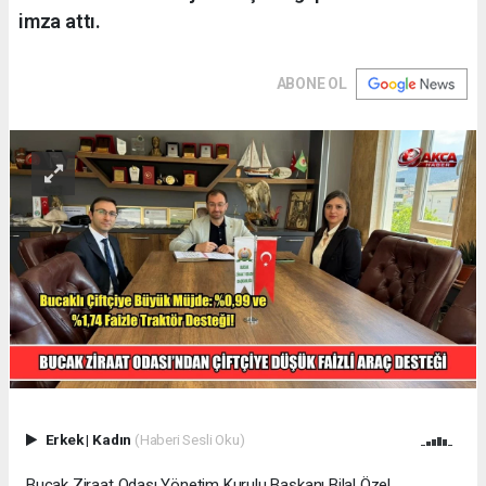
imza attı.
ABONE OL
Erkek
|
Kadın
(Haberi Sesli Oku)
Bucak Ziraat Odası Yönetim Kurulu Başkanı Bilal Özel,