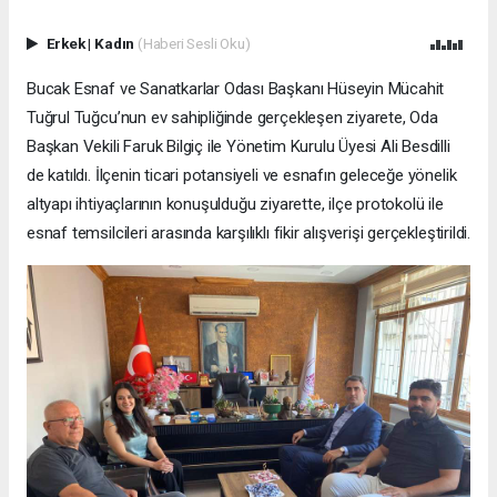
Erkek
|
Kadın
(Haberi Sesli Oku)
Bucak Esnaf ve Sanatkarlar Odası Başkanı Hüseyin Mücahit
Tuğrul Tuğcu’nun ev sahipliğinde gerçekleşen ziyarete, Oda
Başkan Vekili Faruk Bilgiç ile Yönetim Kurulu Üyesi Ali Besdilli
de katıldı. İlçenin ticari potansiyeli ve esnafın geleceğe yönelik
altyapı ihtiyaçlarının konuşulduğu ziyarette, ilçe protokolü ile
esnaf temsilcileri arasında karşılıklı fikir alışverişi gerçekleştirildi.