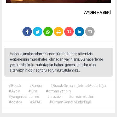
AYDIN HABERİ
Haber ajanslarından eklenen tüm haberler, sitemizin
editörlerinin müdahalesi olmadan yayınlanır. Bu haberlerde
yer alan hukuki muhataplar haberi geçen ajanslar olup
sitemizin hiç bir editörü sorumlu tutulamaz...
#Bucak
#Burdur
#Bucak Orman İşletme Müdürlüğü
#Aydın
#Çine
#orman yangını
#yangın söndürme
#arazöz
#orman ekipleri
#destek
#AFAD
#Orman Genel Müdürlüğü