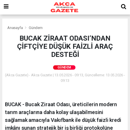
Anasayfa
Gündem
BUCAK ZİRAAT ODASI’NDAN
ÇİFTÇİYE DÜŞÜK FAİZLİ ARAÇ
DESTEĞİ
GÜNDEM
(Akca Gazete) - Akca Gazete | 13.05.2026 - 09:13, Güncelleme: 13.05.2026 -
09:13
BUCAK - Bucak Ziraat Odası, üreticilerin modern
tarım araçlarına daha kolay ulaşabilmesini
sağlamak amacıyla Vakıfbank ile düşük faizli kredi
imkânı sunan stratejik bir iş birliği protokolüne