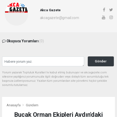
Akca Gazete
akcagazete@gmail.com
Okuyucu Yorumları
(0)
Gönder
Yorum yazarak Topluluk Kuralları’nı kabul etmiş bulunuyor ve akcagazete.com
sitesine yaptığınız yorumunuzla ilgili doğrudan veya dolaylı tüm sorumluluğu tek
başınıza üstleniyorsunuz. Yazılan tüm yorumlardan site yönetimi hiçbir şekilde
sorumlu tutulamaz.
Anasayfa
Gündem
Bucak Orman Ekipleri Aydın'daki