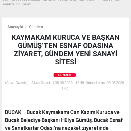
sorumlu tutulamaz.
Anasayfa
Gündem
KAYMAKAM KURUCA VE BAŞKAN
GÜMÜŞ’TEN ESNAF ODASINA
ZİYARET, GÜNDEM YENİ SANAYİ
SİTESİ
GÜNDEM
(Akca Gazete) - Akca Gazete | 05.08.2026 - 15:48, Güncelleme: 05.08.2026 -
17:21
BUCAK – Bucak Kaymakamı Can Kazım Kuruca ve
Bucak Belediye Başkanı Hülya Gümüş, Bucak Esnaf
ve Sanatkarlar Odası’na nezaket ziyaretinde