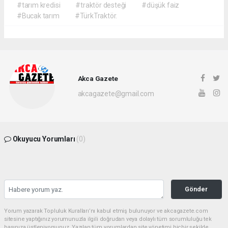
#tarım kredisi
#traktör desteği
#düşük faiz
#Bucak tarım
#TürkTraktör.
Akca Gazete
akcagazete@gmail.com
Okuyucu Yorumları
(0)
Gönder
Yorum yazarak Topluluk Kuralları’nı kabul etmiş bulunuyor ve akcagazete.com
sitesine yaptığınız yorumunuzla ilgili doğrudan veya dolaylı tüm sorumluluğu tek
başınıza üstleniyorsunuz. Yazılan tüm yorumlardan site yönetimi hiçbir şekilde