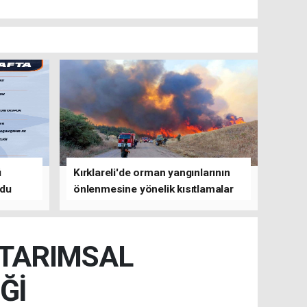
ü
Kırklareli'de orman yangınlarının
ldu
önlenmesine yönelik kısıtlamalar
getirildi
 TARIMSAL
Ğİ