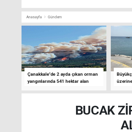
Anasayfa
Gündem
Çanakkale'de 2 ayda çıkan orman
Büyükç
yangınlarında 541 hektar alan
üzerine
zarar gördü
çalışm
BUCAK Zİ
A