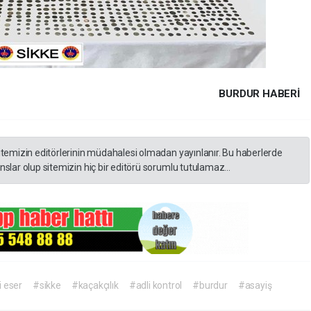
BURDUR HABERİ
itemizin editörlerinin müdahalesi olmadan yayınlanır. Bu haberlerde
slar olup sitemizin hiç bir editörü sorumlu tutulamaz...
i eser
#sikke
#kaçakçılık
#adli kontrol
#burdur
#asayiş