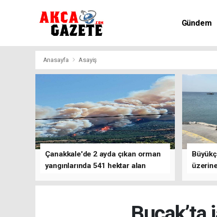
Gündem
Kültür-Sa
Anasayfa
Asayiş
Çanakkale'de 2 ayda çıkan orman
Büyükç
yangınlarında 541 hektar alan
üzerine
zarar gördü
çalışm
Bucak’ta 