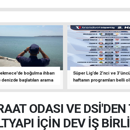
ekmece'de boğulma ihbarı
Süper Lig’de 2’nci ve 3’ünc
 denizde başlatılan arama
haftanın programları belli o
asına devam edildi
RAAT ODASI VE DSİ'DEN
LTYAPI İÇİN DEV İŞ BİRLİ