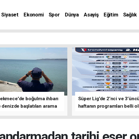
Siyaset
Ekonomi
Spor
Dünya
Asayiş
Eğitim
Sağlık
nat
ekmece'de boğulma ihbarı
Süper Lig’de 2’nci ve 3’ünc
 denizde başlatılan arama
haftanın programları belli o
asına devam edildi
jandarmadan tarihi eser 