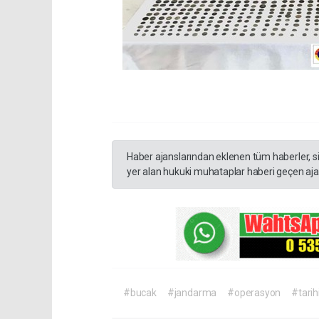
Haber ajanslarından eklenen tüm haberler, s
yer alan hukuki muhataplar haberi geçen ajan
#bucak
#jandarma
#operasyon
#tarih