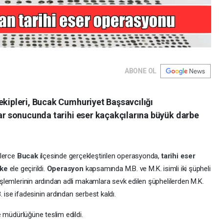
ABONE OL
kipleri, Bucak Cumhuriyet Başsavcılığı
r sonucunda tarihi eser kaçakçılarına büyük darbe
plerce
Bucak
ilçesinde gerçekleştirilen operasyonda,
tarihi eser
kke
ele geçirildi.
Operasyon
kapsamında M.B. ve M.K. isimli iki şüpheli
işlemlerinin ardından adli makamlara sevk edilen şüphelilerden M.K.
B. ise ifadesinin ardından serbest kaldı.
e müdürlüğüne teslim edildi.