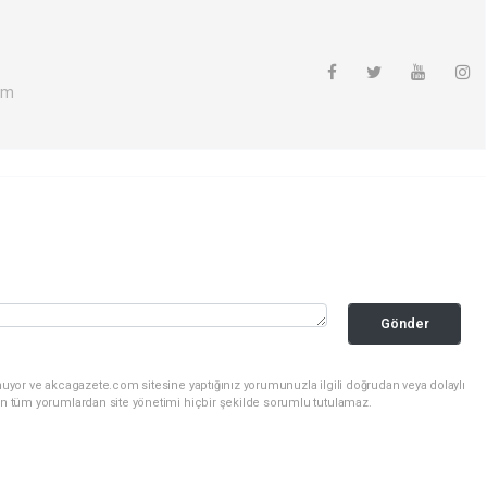
om
Gönder
nuyor ve akcagazete.com sitesine yaptığınız yorumunuzla ilgili doğrudan veya dolaylı
an tüm yorumlardan site yönetimi hiçbir şekilde sorumlu tutulamaz.