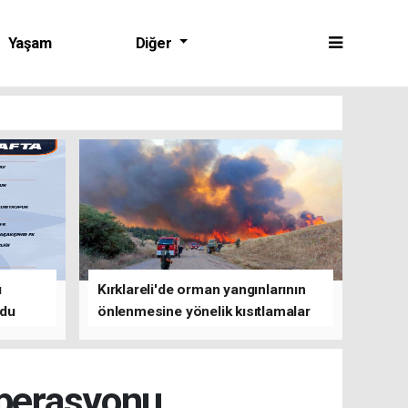
Yaşam
Diğer
ü
Kırklareli'de orman yangınlarının
ldu
önlenmesine yönelik kısıtlamalar
getirildi
operasyonu