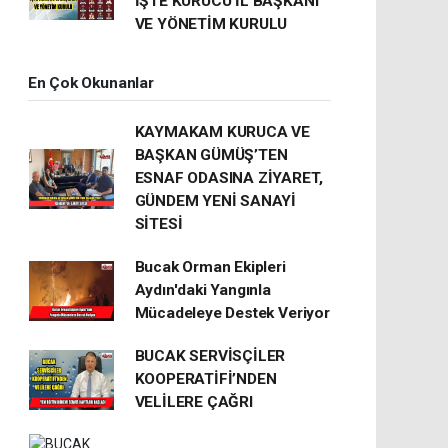
İŞTE KURUCU İL BAŞKANI
VE YÖNETİM KURULU
En Çok Okunanlar
KAYMAKAM KURUCA VE
BAŞKAN GÜMÜŞ’TEN
ESNAF ODASINA ZİYARET,
GÜNDEM YENİ SANAYİ
SİTESİ
Bucak Orman Ekipleri
Aydın'daki Yangınla
Mücadeleye Destek Veriyor
BUCAK SERVİSÇİLER
KOOPERATİFİ’NDEN
VELİLERE ÇAĞRI