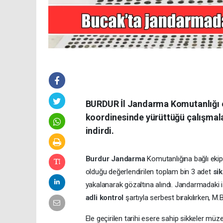
BURDUR İl Jandarma Komutanlığı e
koordinesinde yürüttüğü çalışmala
indirdi.
Burdur
Jandarma
Komutanlığına bağlı eki
olduğu değerlendirilen toplam bin 3 adet
si
yakalanarak gözaltına alındı. Jandarmadaki 
adli kontrol
şartıyla serbest bırakılırken, M.
Ele geçirilen tarihi esere sahip sikkeler müz