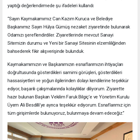
yaptığı değerlendirmede şu ifadeleri kullandı:
“Sayın Kaymakamımız Can Kazım Kuruca ve Belediye
Başkanımız Sayın Hülya Gümüş nezaket ziyaretinde bulunarak
Odamızı şereflendirdiler. Ziyaretlerinde mevcut Sanayi
Sitemizin durumu ve Yeni bir Sanayi Sitesinin elzemliliğinden
bahsederek fikir alışverişinde bulunduk.
Kaymakamımızın ve Başkanımızın esnaflarımızın ihtiyaçları
doğrultusunda gösterdikleri samimi görüşleri, gösterdikleri
hassasiyetleri ve yoğun ilgilerinden dolayı kendilerine teşekkür
ediyor, başarılı çalışmalarında kolaylıklar diliyorum. Ziyarette
hazır bulunan Başkan Vekilim Faruk Bilgiç’e ve Yönetim Kurulu
Üyem Ali Besdilli’ye ayrıca teşekkür ediyorum. Esnaflarımız için
tüm girişimlerde bulunuyoruz, bulunmaya devam edeceğiz.”