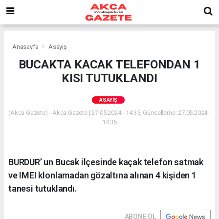
Anasayfa
Asayiş
BUCAKTA KACAK TELEFONDAN 1
KISI TUTUKLANDI
ASAYIŞ
(Akca Gazete) - Akca Gazete | 27.05.2024 - 14:35, Güncelleme: 27.05.2024 -
14:35
BURDUR’ un Bucak ilçesinde kaçak telefon satmak
ve IMEI klonlamadan gözaltına alınan 4 kişiden 1
tanesi tutuklandı.
ABONE OL