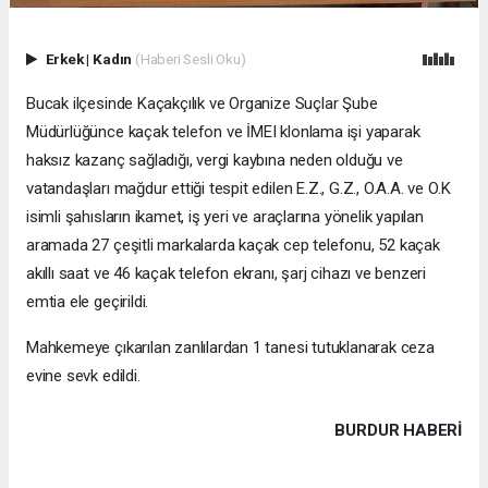
Erkek
|
Kadın
(Haberi Sesli Oku)
Bucak ilçesinde Kaçakçılık ve Organize Suçlar Şube
Müdürlüğünce kaçak telefon ve İMEI klonlama işi yaparak
haksız kazanç sağladığı, vergi kaybına neden olduğu ve
vatandaşları mağdur ettiği tespit edilen E.Z., G.Z., O.A.A. ve O.K
isimli şahısların ikamet, iş yeri ve araçlarına yönelik yapılan
aramada 27 çeşitli markalarda kaçak cep telefonu, 52 kaçak
akıllı saat ve 46 kaçak telefon ekranı, şarj cihazı ve benzeri
emtia ele geçirildi.
Mahkemeye çıkarılan zanlılardan 1 tanesi tutuklanarak ceza
evine sevk edildi.
BURDUR HABERİ