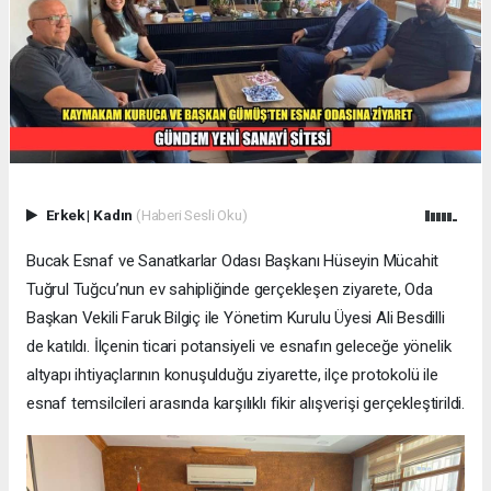
Erkek
|
Kadın
(Haberi Sesli Oku)
Bucak Esnaf ve Sanatkarlar Odası Başkanı Hüseyin Mücahit
Tuğrul Tuğcu’nun ev sahipliğinde gerçekleşen ziyarete, Oda
Başkan Vekili Faruk Bilgiç ile Yönetim Kurulu Üyesi Ali Besdilli
de katıldı. İlçenin ticari potansiyeli ve esnafın geleceğe yönelik
altyapı ihtiyaçlarının konuşulduğu ziyarette, ilçe protokolü ile
esnaf temsilcileri arasında karşılıklı fikir alışverişi gerçekleştirildi.