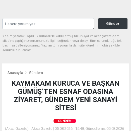
Gönder
Yorum yazarak Topluluk Kuralları’nı kabul etmiş bulunuyor ve akcagazete.com
sitesine yaptığınız yorumunuzla ilgili doğrudan veya dolaylı tüm sorumluluğu tek
başınıza üstleniyorsunuz. Yazılan tüm yorumlardan site yönetimi hiçbir şekilde
sorumlu tutulamaz.
Anasayfa
Gündem
KAYMAKAM KURUCA VE BAŞKAN
GÜMÜŞ’TEN ESNAF ODASINA
ZİYARET, GÜNDEM YENİ SANAYİ
SİTESİ
GÜNDEM
(Akca Gazete) - Akca Gazete | 05.08.2026 - 15:48, Güncelleme: 05.08.2026 -