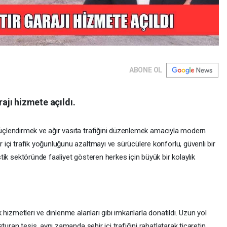
ABONE OL
ajı hizmete açıldı.
nı güçlendirmek ve ağır vasıta trafiğini düzenlemek amacıyla modern
 içi trafik yoğunluğunu azaltmayı ve sürücülere konforlu, güvenli bir
tik sektöründe faaliyet gösteren herkes için büyük bir kolaylık
 hizmetleri ve dinlenme alanları gibi imkanlarla donatıldı. Uzun yol
şturan tesis, aynı zamanda şehir içi trafiğini rahatlatarak ticaretin