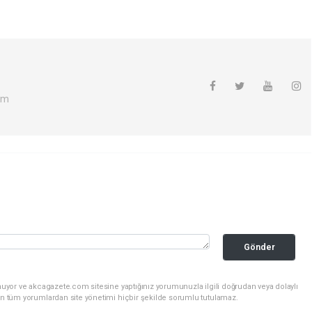
om
Gönder
nuyor ve akcagazete.com sitesine yaptığınız yorumunuzla ilgili doğrudan veya dolaylı
an tüm yorumlardan site yönetimi hiçbir şekilde sorumlu tutulamaz.