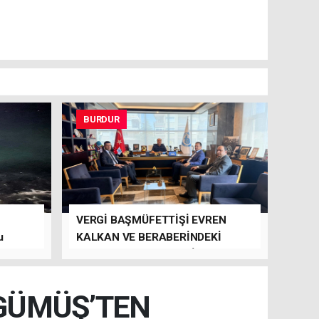
BURDUR
VERGİ BAŞMÜFETTİŞİ EVREN
u
KALKAN VE BERABERİNDEKİ
HEYET’TEN BTSO’YA ZİYARET
GÜMÜŞ’TEN