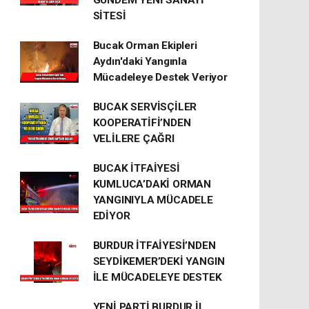
GÜNDEM YENİ SANAYİ
SİTESİ
Bucak Orman Ekipleri
Aydın'daki Yangınla
Mücadeleye Destek Veriyor
BUCAK SERVİSÇİLER
KOOPERATİFİ’NDEN
VELİLERE ÇAĞRI
BUCAK İTFAİYESİ
KUMLUCA’DAKİ ORMAN
YANGINIYLA MÜCADELE
EDİYOR
BURDUR İTFAİYESİ’NDEN
SEYDİKEMER’DEKİ YANGIN
İLE MÜCADELEYE DESTEK
YENİ PARTİ BURDUR İL