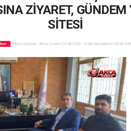
INA ZİYARET, GÜNDEM 
SİTESİ
(Akca Gazete) - Akca Gazete | 05.08.2026 - 15:48, Güncelleme: 05.08.2026
dem