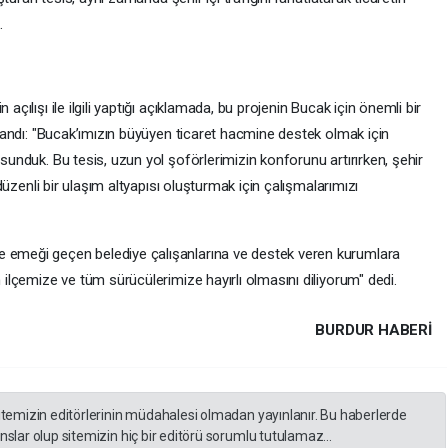
.
çılışı ile ilgili yaptığı açıklamada, bu projenin Bucak için önemli bir
landı: "Bucak’ımızın büyüyen ticaret hacmine destek olmak için
unduk. Bu tesis, uzun yol şoförlerimizin konforunu artırırken, şehir
düzenli bir ulaşım altyapısı oluşturmak için çalışmalarımızı
emeği geçen belediye çalışanlarına ve destek veren kurumlara
ilçemize ve tüm sürücülerimize hayırlı olmasını diliyorum" dedi.
BURDUR HABERİ
itemizin editörlerinin müdahalesi olmadan yayınlanır. Bu haberlerde
slar olup sitemizin hiç bir editörü sorumlu tutulamaz...