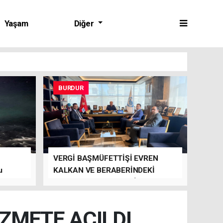
Yaşam
Diğer
BURDUR
VERGİ BAŞMÜFETTİŞİ EVREN
u
KALKAN VE BERABERİNDEKİ
HEYET’TEN BTSO’YA ZİYARET
ZMETE AÇILDI