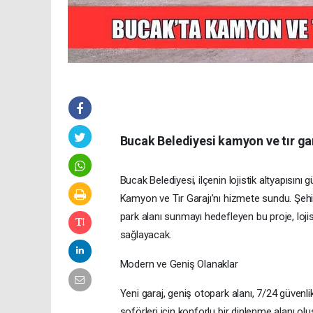
Bucak Belediyesi kamyon ve tır gar
Bucak Belediyesi, ilçenin lojistik altyapısı
Kamyon ve Tır Garajı’nı hizmete sundu. Şehir
park alanı sunmayı hedefleyen bu proje, lojis
sağlayacak.
Modern ve Geniş Olanaklar
Yeni garaj, geniş otopark alanı, 7/24 güvenlik
şoförleri için konforlu bir dinlenme alanı olu