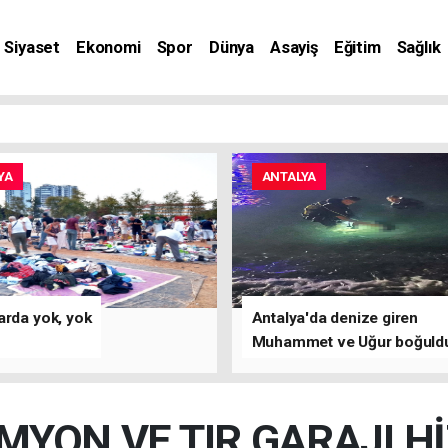
Siyaset
Ekonomi
Spor
Dünya
Asayiş
Eğitim
Sağlık
nat
YA
ANTALYA
arda yok, yok
Antalya'da denize giren
Muhammet ve Uğur boğuld
MYON VE TIR GARAJI Hİ