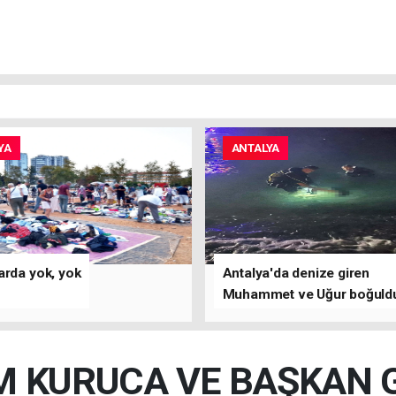
YA
ANTALYA
arda yok, yok
Antalya'da denize giren
Muhammet ve Uğur boğuld
 KURUCA VE BAŞKAN 