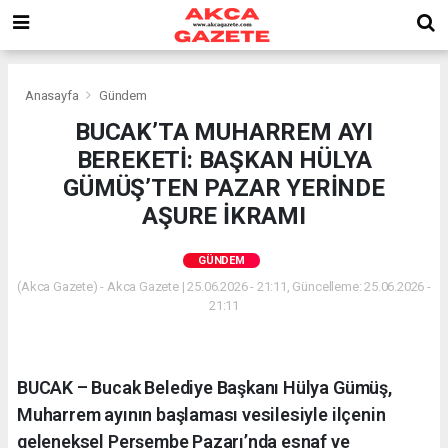
Anasayfa
Gündem
BUCAK’TA MUHARREM AYI
BEREKETİ: BAŞKAN HÜLYA
GÜMÜŞ’TEN PAZAR YERİNDE
AŞURE İKRAMI
GÜNDEM
(Akca Gazete) - Akca Gazete | 25.06.2026 - 21:11, Güncelleme: 25.06.2026 -
21:11
BUCAK – Bucak Belediye Başkanı Hülya Gümüş,
Muharrem ayının başlaması vesilesiyle ilçenin
geleneksel Perşembe Pazarı’nda esnaf ve