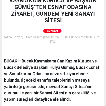
KAYMAKAM KURUCA VE BAŞKAN
GÜMÜŞ’TEN ESNAF ODASINA
ZİYARET, GÜNDEM YENİ SANAYİ
SİTESİ
GÜNDEM
(Akca Gazete) - Akca Gazete | 05.08.2026 - 15:48, Güncelleme: 05.08.2026 -
17:21
BUCAK – Bucak Kaymakamı Can Kazım Kuruca ve
Bucak Belediye Başkanı Hülya Gümüş, Bucak Esnaf
ve Sanatkarlar Odası’na nezaket ziyaretinde
bulundu. İlçedeki esnafın taleplerinin masaya
yatırıldığı görüşmede, mevcut Sanayi Sitesi’nin
durumu ile yeni bir Sanayi Sitesi’nin gerekliliği ve
yapım süreçleri detaylıca ele alındı.