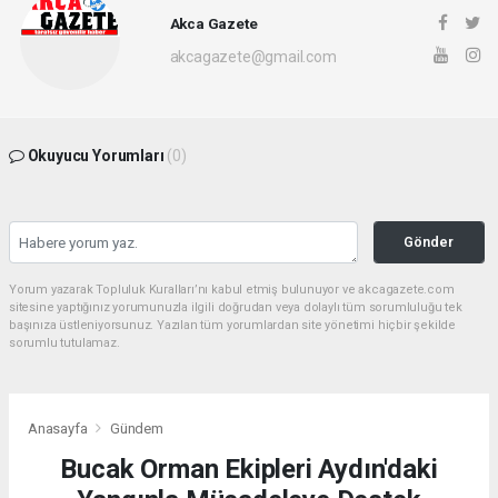
Akca Gazete
akcagazete@gmail.com
Okuyucu Yorumları
(0)
Gönder
Yorum yazarak Topluluk Kuralları’nı kabul etmiş bulunuyor ve akcagazete.com
sitesine yaptığınız yorumunuzla ilgili doğrudan veya dolaylı tüm sorumluluğu tek
başınıza üstleniyorsunuz. Yazılan tüm yorumlardan site yönetimi hiçbir şekilde
sorumlu tutulamaz.
Anasayfa
Gündem
Bucak Orman Ekipleri Aydın'daki