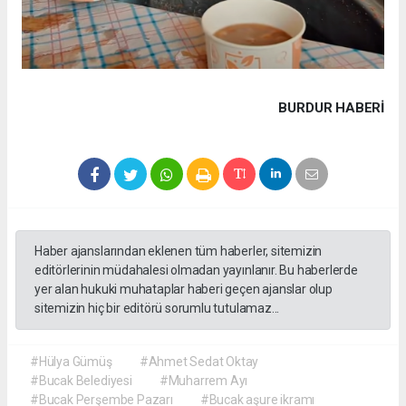
BURDUR HABERİ
Haber ajanslarından eklenen tüm haberler, sitemizin
editörlerinin müdahalesi olmadan yayınlanır. Bu haberlerde
yer alan hukuki muhataplar haberi geçen ajanslar olup
sitemizin hiç bir editörü sorumlu tutulamaz...
#Hülya Gümüş
#Ahmet Sedat Oktay
#Bucak Belediyesi
#Muharrem Ayı
#Bucak Perşembe Pazarı
#Bucak aşure ikramı