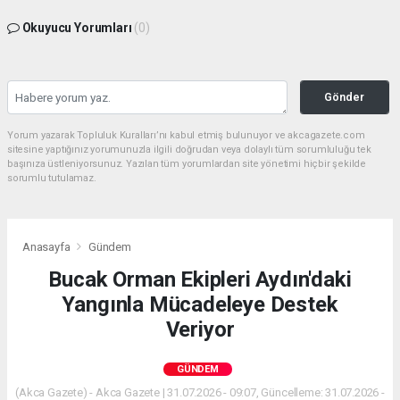
Okuyucu Yorumları
(0)
Gönder
Yorum yazarak Topluluk Kuralları’nı kabul etmiş bulunuyor ve akcagazete.com
sitesine yaptığınız yorumunuzla ilgili doğrudan veya dolaylı tüm sorumluluğu tek
başınıza üstleniyorsunuz. Yazılan tüm yorumlardan site yönetimi hiçbir şekilde
sorumlu tutulamaz.
Anasayfa
Gündem
Bucak Orman Ekipleri Aydın'daki
Yangınla Mücadeleye Destek
Veriyor
GÜNDEM
(Akca Gazete) - Akca Gazete | 31.07.2026 - 09:07, Güncelleme: 31.07.2026 -