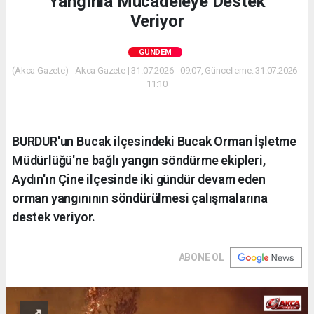
Yangınla Mücadeleye Destek
Veriyor
GÜNDEM
(Akca Gazete) - Akca Gazete | 31.07.2026 - 09:07, Güncelleme: 31.07.2026 -
11:10
BURDUR'un Bucak ilçesindeki Bucak Orman İşletme
Müdürlüğü'ne bağlı yangın söndürme ekipleri,
Aydın'ın Çine ilçesinde iki gündür devam eden
orman yangınının söndürülmesi çalışmalarına
destek veriyor.
ABONE OL