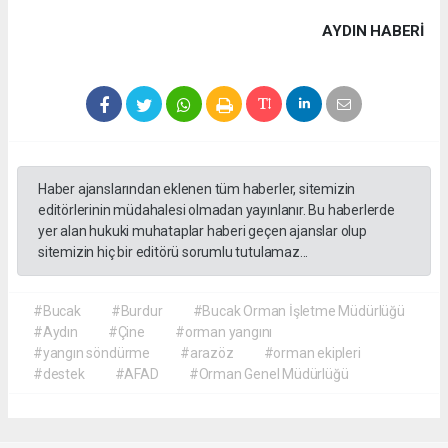
AYDIN HABERİ
Haber ajanslarından eklenen tüm haberler, sitemizin
editörlerinin müdahalesi olmadan yayınlanır. Bu haberlerde
yer alan hukuki muhataplar haberi geçen ajanslar olup
sitemizin hiç bir editörü sorumlu tutulamaz...
#Bucak
#Burdur
#Bucak Orman İşletme Müdürlüğü
#Aydın
#Çine
#orman yangını
#yangın söndürme
#arazöz
#orman ekipleri
#destek
#AFAD
#Orman Genel Müdürlüğü