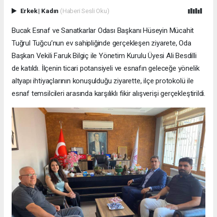
Erkek
|
Kadın
(Haberi Sesli Oku)
Bucak Esnaf ve Sanatkarlar Odası Başkanı Hüseyin Mücahit
Tuğrul Tuğcu’nun ev sahipliğinde gerçekleşen ziyarete, Oda
Başkan Vekili Faruk Bilgiç ile Yönetim Kurulu Üyesi Ali Besdilli
de katıldı. İlçenin ticari potansiyeli ve esnafın geleceğe yönelik
altyapı ihtiyaçlarının konuşulduğu ziyarette, ilçe protokolü ile
esnaf temsilcileri arasında karşılıklı fikir alışverişi gerçekleştirildi.