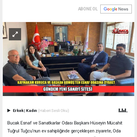
ABONE OL
Erkek
|
Kadın
(Haberi Sesli Oku)
Bucak Esnaf ve Sanatkarlar Odası Başkanı Hüseyin Mücahit
Tuğrul Tuğcu’nun ev sahipliğinde gerçekleşen ziyarete, Oda