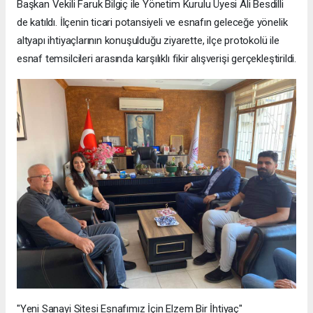
Başkan Vekili Faruk Bilgiç ile Yönetim Kurulu Üyesi Ali Besdilli
de katıldı. İlçenin ticari potansiyeli ve esnafın geleceğe yönelik
altyapı ihtiyaçlarının konuşulduğu ziyarette, ilçe protokolü ile
esnaf temsilcileri arasında karşılıklı fikir alışverişi gerçekleştirildi.
"Yeni Sanayi Sitesi Esnafımız İçin Elzem Bir İhtiyaç"