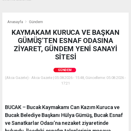
Anasayfa
Gündem
KAYMAKAM KURUCA VE BAŞKAN
GÜMÜŞ’TEN ESNAF ODASINA
ZİYARET, GÜNDEM YENİ SANAYİ
SİTESİ
GÜNDEM
(Akca Gazete) - Akca Gazete | 05.08.2026 - 15:48, Güncelleme: 05.08.2026 -
17:21
BUCAK – Bucak Kaymakamı Can Kazım Kuruca ve
Bucak Belediye Başkanı Hülya Gümüş, Bucak Esnaf
ve Sanatkarlar Odası’na nezaket ziyaretinde
bulundu. İlçedeki esnafın taleplerinin masaya