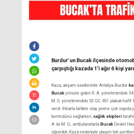
Burdur' un Bucak ilçesinde otomobi
çarpıştığı kazada 1’i ağır 6 kişi yar
Kaza, akşam saatlerinde Antalya-Burdur
ka
Bucak
yönüne giden R. A. yönetimindeki 34
M. G. yönetimindeki 32 GC 451 plakalı hafif t
verdi. İhbarla birlikte olay yerine çok sayıda
kontrolünü sağlarken,
sağlık ekipleri
tarafı
A. ile M. G., ambulanslarla
Bucak
Devlet Hast
öğrenildi. Kaza nedeniyle ulaşım tek şeritten