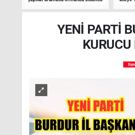
YENİ PARTİ B
KURUCU 
Siya