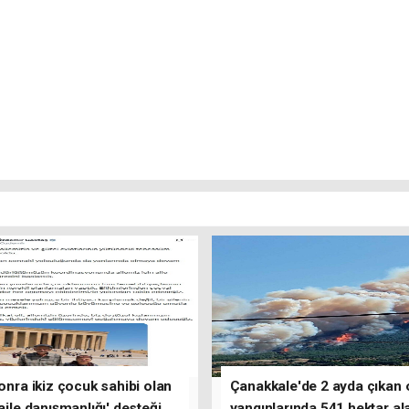
sonra ikiz çocuk sahibi olan
Çanakkale'de 2 ayda çıkan
'aile danışmanlığı' desteği
yangınlarında 541 hektar al