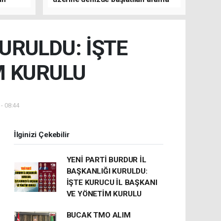
çalışmasına devam edildi
KURULDU: İŞTE
M KURULU
- 08:44
İlginizi Çekebilir
YENİ PARTİ BURDUR İL
BAŞKANLIĞI KURULDU:
İŞTE KURUCU İL BAŞKANI
VE YÖNETİM KURULU
BUCAK TMO ALIM