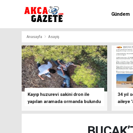
Gündem
Kültür-Sa
Anasayfa
Asayiş
Kayıp huzurevi sakini dron ile
34 yıl 
yapılan aramada ormanda bulundu
aileye 
BUCAK’T