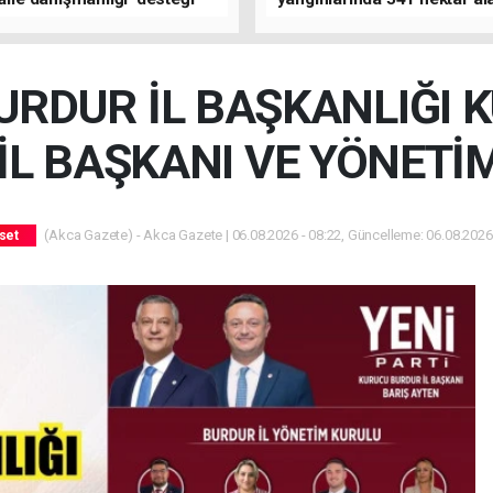
zarar gördü
URDUR İL BAŞKANLIĞI 
İL BAŞKANI VE YÖNETİ
(Akca Gazete) - Akca Gazete | 06.08.2026 - 08:22, Güncelleme: 06.08.2026 
set