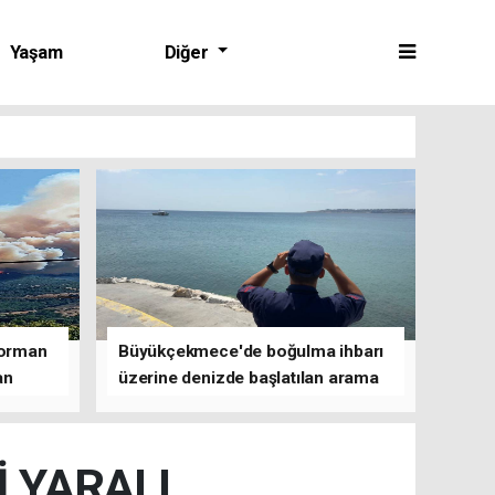
Yaşam
Diğer
 orman
Büyükçekmece'de boğulma ihbarı
an
üzerine denizde başlatılan arama
çalışmasına devam edildi
İ YARALI