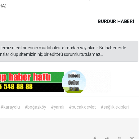
DHA)
BURDUR HABERİ
itemizin editörlerinin müdahalesi olmadan yayınlanır. Bu haberlerde
slar olup sitemizin hiç bir editörü sorumlu tutulamaz...
#karayolu
#boğazköy
#yaralı
#bucak devlet
#sağlık ekipleri