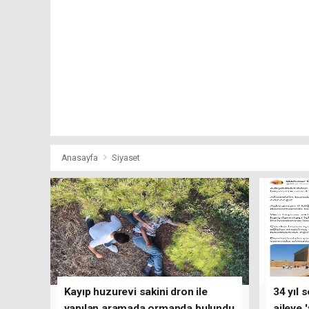
Anasayfa
Siyaset
Kayıp huzurevi sakini dron ile
34 yıl 
yapılan aramada ormanda bulundu
aileye 