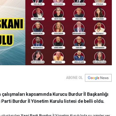
ABONE OL
a çalışmaları kapsamında Kurucu Burdur İl Başkanlığı
 Parti Burdur İl Yönetim Kurulu listesi de belli oldu.
 oluşturulan
Yeni Parti
Burdur
İl Yönetim Kurulu’nda şu isimler yer