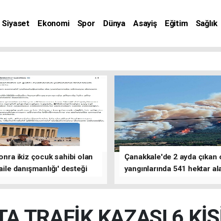
Siyaset
Ekonomi
Spor
Dünya
Asayiş
Eğitim
Sağlık
nat
sonra ikiz çocuk sahibi olan
Çanakkale'de 2 ayda çıkan
'aile danışmanlığı' desteği
yangınlarında 541 hektar al
zarar gördü
A TRAFİK KAZASI 6 KİŞ