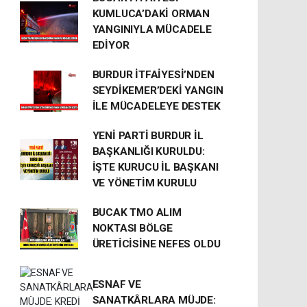
KUMLUCA’DAKİ ORMAN
YANGINIYLA MÜCADELE
EDİYOR
BURDUR İTFAİYESİ’NDEN
SEYDİKEMER’DEKİ YANGIN
İLE MÜCADELEYE DESTEK
YENİ PARTİ BURDUR İL
BAŞKANLIĞI KURULDU:
İŞTE KURUCU İL BAŞKANI
VE YÖNETİM KURULU
BUCAK TMO ALIM
NOKTASI BÖLGE
ÜRETİCİSİNE NEFES OLDU
ESNAF VE
SANATKÂRLARA MÜJDE: