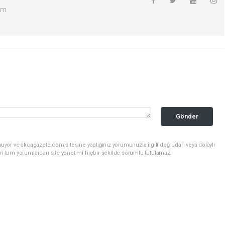
om
Gönder
nuyor ve akcagazete.com sitesine yaptığınız yorumunuzla ilgili doğrudan veya dolaylı
an tüm yorumlardan site yönetimi hiçbir şekilde sorumlu tutulamaz.