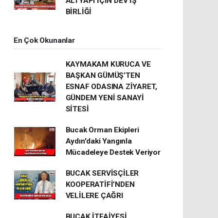
ALTYAPI İÇİN DEV İŞ
BİRLİĞİ
En Çok Okunanlar
KAYMAKAM KURUCA VE
BAŞKAN GÜMÜŞ’TEN
ESNAF ODASINA ZİYARET,
GÜNDEM YENİ SANAYİ
SİTESİ
Bucak Orman Ekipleri
Aydın'daki Yangınla
Mücadeleye Destek Veriyor
BUCAK SERVİSÇİLER
KOOPERATİFİ’NDEN
VELİLERE ÇAĞRI
BUCAK İTFAİYESİ