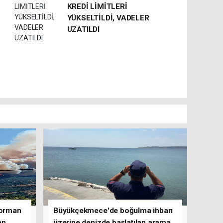
KREDİ LİMİTLERİ
YÜKSELTİLDİ, VADELER
UZATILDI
 orman
Büyükçekmece'de boğulma ihbarı
an
üzerine denizde başlatılan arama