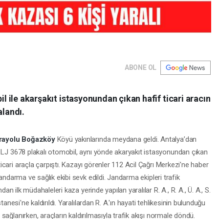
ABONE OL
l ile akarşakıt istasyonundan çıkan hafif ticari aracın
alandı.
rayolu
Boğazköy
Köyü yakınlarında meydana geldi. Antalya’dan
 LJ 3678 plakalı otomobil, aynı yönde akaryakıt istasyonundan çıkan
icari araçla çarpıştı. Kazayı görenler 112 Acil Çağrı Merkezi'ne haber
 jandarma ve sağlık ekibi sevk edildi. Jandarma ekipleri trafik
ndan ilk müdahaleleri kaza yerinde yapılan yaralılar R. A., R. A., Ü. A., S.
anesi'ne kaldırıldı. Yaralılardan R. A.'ın hayati tehlikesinin bulunduğu
 sağlanırken, araçların kaldırılmasıyla trafik akışı normale döndü.