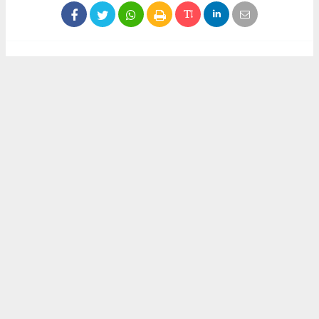
Haber ajanslarından eklenen tüm haberler, sitemizin
editörlerinin müdahalesi olmadan yayınlanır. Bu haberlerde
yer alan hukuki muhataplar haberi geçen ajanslar olup
sitemizin hiç bir editörü sorumlu tutulamaz...
Akca Gazete
akcagazete@gmail.com
Okuyucu Yorumları
(0)