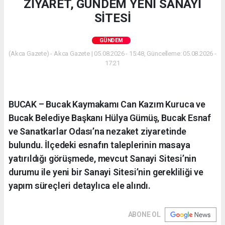
ZİYARET, GÜNDEM YENİ SANAYİ
SİTESİ
GÜNDEM
(Akca Gazete) - Akca Gazete | 05.08.2026 - 15:48, Güncelleme: 05.08.2026 -
17:21
BUCAK – Bucak Kaymakamı Can Kazım Kuruca ve
Bucak Belediye Başkanı Hülya Gümüş, Bucak Esnaf
ve Sanatkarlar Odası’na nezaket ziyaretinde
bulundu. İlçedeki esnafın taleplerinin masaya
yatırıldığı görüşmede, mevcut Sanayi Sitesi’nin
durumu ile yeni bir Sanayi Sitesi’nin gerekliliği ve
yapım süreçleri detaylıca ele alındı.
ABONE OL