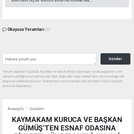
Okuyucu Yorumları
(0)
Gönder
Yorum yazarak Topluluk Kuralları’nı kabul etmiş bulunuyor ve akcagazete.com
sitesine yaptığınız yorumunuzla ilgili doğrudan veya dolaylı tüm sorumluluğu tek
başınıza üstleniyorsunuz. Yazılan tüm yorumlardan site yönetimi hiçbir şekilde
sorumlu tutulamaz.
Anasayfa
Gündem
KAYMAKAM KURUCA VE BAŞKAN
GÜMÜŞ’TEN ESNAF ODASINA