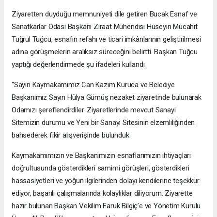
Ziyaretten duyduğu memnuniyeti dile getiren Bucak Esnaf ve
Sanatkarlar Odası Başkanı Ziraat Mühendisi Hüseyin Mücahit
Tuğrul Tuğcu, esnafın refahı ve ticari imkânlarının geliştirilmesi
adına görüşmelerin aralıksız süreceğini belirtti. Başkan Tuğcu
yaptığı değerlendirmede şu ifadeleri kullandı:
“Sayın Kaymakamımız Can Kazım Kuruca ve Belediye
Başkanımız Sayın Hülya Gümüş nezaket ziyaretinde bulunarak
Odamızı şereflendirdiler. Ziyaretlerinde mevcut Sanayi
Sitemizin durumu ve Yeni bir Sanayi Sitesinin elzemliliğinden
bahsederek fikir alışverişinde bulunduk.
Kaymakamımızın ve Başkanımızın esnaflarımızın ihtiyaçları
doğrultusunda gösterdikleri samimi görüşleri, gösterdikleri
hassasiyetleri ve yoğun ilgilerinden dolayı kendilerine teşekkür
ediyor, başarılı çalışmalarında kolaylıklar diliyorum. Ziyarette
hazır bulunan Başkan Vekilim Faruk Bilgiç’e ve Yönetim Kurulu