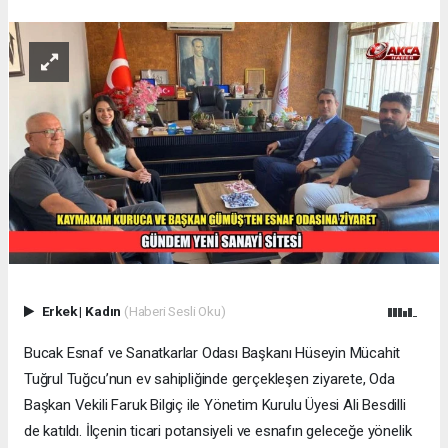
Erkek
|
Kadın
(Haberi Sesli Oku)
Bucak Esnaf ve Sanatkarlar Odası Başkanı Hüseyin Mücahit
Tuğrul Tuğcu’nun ev sahipliğinde gerçekleşen ziyarete, Oda
Başkan Vekili Faruk Bilgiç ile Yönetim Kurulu Üyesi Ali Besdilli
de katıldı. İlçenin ticari potansiyeli ve esnafın geleceğe yönelik