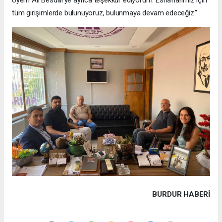
Üyem Ali Besdilli’ye ayrıca teşekkür ediyorum. Esnaflarımız için
tüm girişimlerde bulunuyoruz, bulunmaya devam edeceğiz.”
BURDUR HABERİ