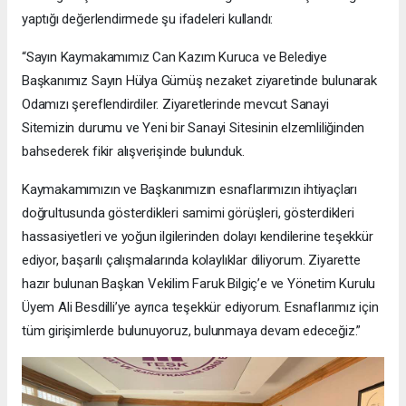
yaptığı değerlendirmede şu ifadeleri kullandı:
“Sayın Kaymakamımız Can Kazım Kuruca ve Belediye
Başkanımız Sayın Hülya Gümüş nezaket ziyaretinde bulunarak
Odamızı şereflendirdiler. Ziyaretlerinde mevcut Sanayi
Sitemizin durumu ve Yeni bir Sanayi Sitesinin elzemliliğinden
bahsederek fikir alışverişinde bulunduk.
Kaymakamımızın ve Başkanımızın esnaflarımızın ihtiyaçları
doğrultusunda gösterdikleri samimi görüşleri, gösterdikleri
hassasiyetleri ve yoğun ilgilerinden dolayı kendilerine teşekkür
ediyor, başarılı çalışmalarında kolaylıklar diliyorum. Ziyarette
hazır bulunan Başkan Vekilim Faruk Bilgiç’e ve Yönetim Kurulu
Üyem Ali Besdilli’ye ayrıca teşekkür ediyorum. Esnaflarımız için
tüm girişimlerde bulunuyoruz, bulunmaya devam edeceğiz.”