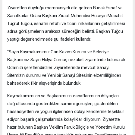
Ziyaretten duyduğu memnuniyeti dile getiren Bucak Esnaf ve
Sanatkarlar Odası Başkanı Ziraat Mühendisi Hüseyin Mücahit
Tuğrul Tuğcu, esnafın refahı ve ticari imkânlarının geliştirilmesi
adına görüşmelerin aralıksız süreceğini belirtti. Başkan Tuğcu
yaptığı değerlendirmede şu ifadeleri kullandı:
“Sayın Kaymakamımız Can Kazım Kuruca ve Belediye
Başkanımız Sayın Hülya Gümüş nezaket ziyaretinde bulunarak
Odamızı şereflendirdiler. Ziyaretlerinde mevcut Sanayi
Sitemizin durumu ve Yeni bir Sanayi Sitesinin elzemliliğinden
bahsederek fikir alışverişinde bulunduk.
Kaymakamımızın ve Başkanımızın esnaflarımızın ihtiyaçları
doğrultusunda gösterdikleri samimi görüşleri, gösterdikleri
hassasiyetleri ve yoğun ilgilerinden dolayı kendilerine teşekkür
ediyor, başarılı çalışmalarında kolaylıklar diliyorum. Ziyarette
hazır bulunan Başkan Vekilim Faruk Bilgiç’e ve Yönetim Kurulu