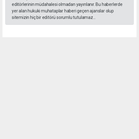
editörlerinin müdahalesi olmadan yayınlanır. Bu haberlerde
yer alan hukuki muhataplar haberi geçen ajanslar olup
sitemizin hiç bir editörü sorumlu tutulamaz...
Akca Gazete
akcagazete@gmail.com
Okuyucu Yorumları
(0)
Gönder
Yorum yazarak Topluluk Kuralları’nı kabul etmiş bulunuyor ve akcagazete.com