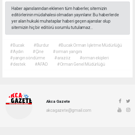
Haber ajanslarından eklenen tüm haberler, sitemizin
editörlerinin müdahalesi olmadan yayınlanır. Bu haberlerde
yer alan hukuki muhataplar haberi geçen ajanslar olup
sitemizin hiç bir editörü sorumlu tutulamaz...
#Bucak
#Burdur
#Bucak Orman İşletme Müdürlüğü
#Aydın
#Çine
#orman yangını
#yangın söndürme
#arazöz
#orman ekipleri
#destek
#AFAD
#Orman Genel Müdürlüğü
Akca Gazete
akcagazete@gmail.com