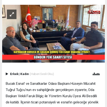
Erkek
|
Kadın
(Haberi Sesli Oku)
Bucak Esnaf ve Sanatkarlar Odası Başkanı Hüseyin Mücahit
Tuğrul Tuğcu’nun ev sahipliğinde gerçekleşen ziyarete, Oda
Başkan Vekili Faruk Bilgiç ile Yönetim Kurulu Üyesi Ali Besdilli
de katıldı. İlçenin ticari potansiyeli ve esnafın geleceğe yönelik