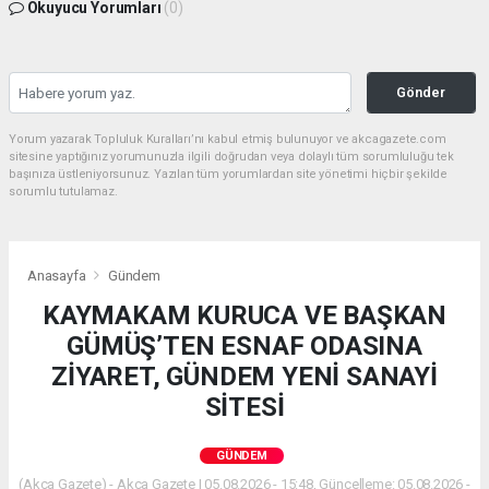
Okuyucu Yorumları
(0)
Gönder
Yorum yazarak Topluluk Kuralları’nı kabul etmiş bulunuyor ve akcagazete.com
sitesine yaptığınız yorumunuzla ilgili doğrudan veya dolaylı tüm sorumluluğu tek
başınıza üstleniyorsunuz. Yazılan tüm yorumlardan site yönetimi hiçbir şekilde
sorumlu tutulamaz.
Anasayfa
Gündem
KAYMAKAM KURUCA VE BAŞKAN
GÜMÜŞ’TEN ESNAF ODASINA
ZİYARET, GÜNDEM YENİ SANAYİ
SİTESİ
GÜNDEM
(Akca Gazete) - Akca Gazete | 05.08.2026 - 15:48, Güncelleme: 05.08.2026 -