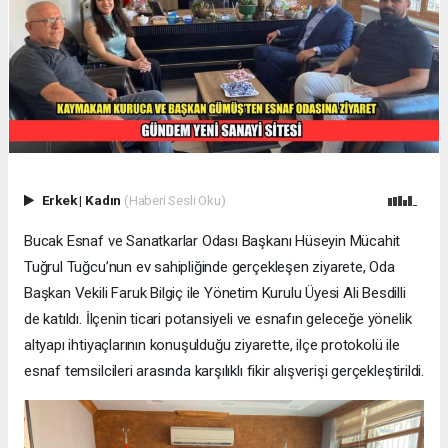
Erkek
|
Kadın
(Haberi Sesli Oku)
Bucak Esnaf ve Sanatkarlar Odası Başkanı Hüseyin Mücahit
Tuğrul Tuğcu’nun ev sahipliğinde gerçekleşen ziyarete, Oda
Başkan Vekili Faruk Bilgiç ile Yönetim Kurulu Üyesi Ali Besdilli
de katıldı. İlçenin ticari potansiyeli ve esnafın geleceğe yönelik
altyapı ihtiyaçlarının konuşulduğu ziyarette, ilçe protokolü ile
esnaf temsilcileri arasında karşılıklı fikir alışverişi gerçekleştirildi.