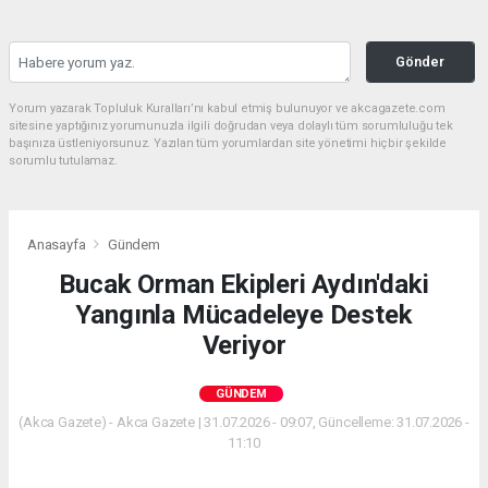
Gönder
Yorum yazarak Topluluk Kuralları’nı kabul etmiş bulunuyor ve akcagazete.com
sitesine yaptığınız yorumunuzla ilgili doğrudan veya dolaylı tüm sorumluluğu tek
başınıza üstleniyorsunuz. Yazılan tüm yorumlardan site yönetimi hiçbir şekilde
sorumlu tutulamaz.
Anasayfa
Gündem
Bucak Orman Ekipleri Aydın'daki
Yangınla Mücadeleye Destek
Veriyor
GÜNDEM
(Akca Gazete) - Akca Gazete | 31.07.2026 - 09:07, Güncelleme: 31.07.2026 -
11:10