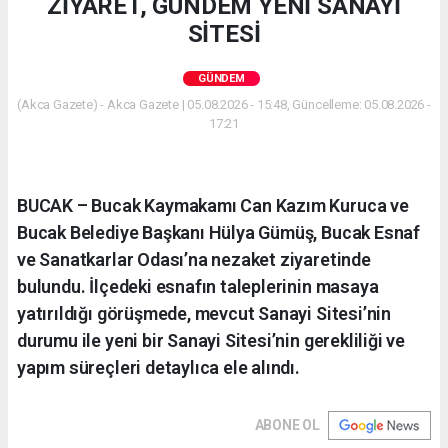
ZİYARET, GÜNDEM YENİ SANAYİ
SİTESİ
GÜNDEM
(Akca Gazete) - Akca Gazete | 05.08.2026 - 15:48, Güncelleme: 05.08.2026 -
17:21
BUCAK – Bucak Kaymakamı Can Kazım Kuruca ve
Bucak Belediye Başkanı Hülya Gümüş, Bucak Esnaf
ve Sanatkarlar Odası’na nezaket ziyaretinde
bulundu. İlçedeki esnafın taleplerinin masaya
yatırıldığı görüşmede, mevcut Sanayi Sitesi’nin
durumu ile yeni bir Sanayi Sitesi’nin gerekliliği ve
yapım süreçleri detaylıca ele alındı.
ABONE OL