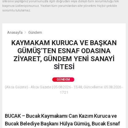
sitesine yaptığınız yorumunuzla ilgili doğrudan veya dolaylı tüm sorumluluğu tek
başınıza üstleniyorsunuz. Yazılan tüm yorumlardan site yönetimi hiçbir şekilde
sorumlu tutulamaz.
Anasayfa
Gündem
KAYMAKAM KURUCA VE BAŞKAN
GÜMÜŞ’TEN ESNAF ODASINA
ZİYARET, GÜNDEM YENİ SANAYİ
SİTESİ
GÜNDEM
(Akca Gazete) - Akca Gazete | 05.08.2026 - 15:48, Güncelleme: 05.08.2026 -
17:21
BUCAK – Bucak Kaymakamı Can Kazım Kuruca ve
Bucak Belediye Başkanı Hülya Gümüş, Bucak Esnaf