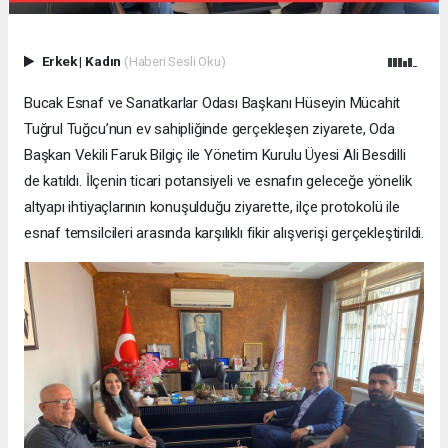
Erkek
|
Kadın
(Haberi Sesli Oku)
Bucak Esnaf ve Sanatkarlar Odası Başkanı Hüseyin Mücahit
Tuğrul Tuğcu’nun ev sahipliğinde gerçekleşen ziyarete, Oda
Başkan Vekili Faruk Bilgiç ile Yönetim Kurulu Üyesi Ali Besdilli
de katıldı. İlçenin ticari potansiyeli ve esnafın geleceğe yönelik
altyapı ihtiyaçlarının konuşulduğu ziyarette, ilçe protokolü ile
esnaf temsilcileri arasında karşılıklı fikir alışverişi gerçekleştirildi.