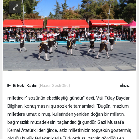
Erkek
|
Kadın
(Haberi Sesli Oku)
milletindir' sözünün ebedileştiği gündür" dedi. Vali Tülay Baydar
Bilgihan, konuşmasını şu sözlerle tamamladı: "Bugün, mazlum
milletlere umut olmuş, küllerinden yeniden doğan bir milletin,
bağımsızlık mücadelesini taçlandırdığı gündür. Gazi Mustafa
Kemal Atatürk liderliğinde, aziz milletimizin topyekûn göstermiş
olduğu büyük fedakarlıklarla Türk ordusu, tarihin gördüğü en