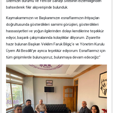
Sitemizin durumu ve Yeni bir Sanayi Sitesinin elzemliliğinden
bahsederek fikir alışverişinde bulunduk.
Kaymakamımızın ve Başkanımızın esnaflarımızın ihtiyaçları
doğrultusunda gösterdikleri samimi görüşleri, gösterdikleri
hassasiyetleri ve yoğun ilgilerinden dolayı kendilerine teşekkür
ediyor, başarılı çalışmalarında kolaylıklar diliyorum. Ziyarette
hazır bulunan Başkan Vekilim Faruk Bilgiç’e ve Yönetim Kurulu
Üyem Ali Besdilli’ye ayrıca teşekkür ediyorum. Esnaflarımız için
tüm girişimlerde bulunuyoruz, bulunmaya devam edeceğiz.”