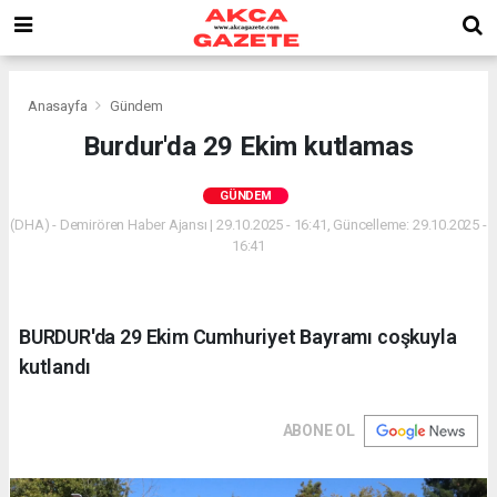
Anasayfa
Gündem
Burdur'da 29 Ekim kutlamas
GÜNDEM
(DHA) - Demirören Haber Ajansı | 29.10.2025 - 16:41, Güncelleme: 29.10.2025 -
16:41
BURDUR'da 29 Ekim Cumhuriyet Bayramı coşkuyla
kutlandı
ABONE OL