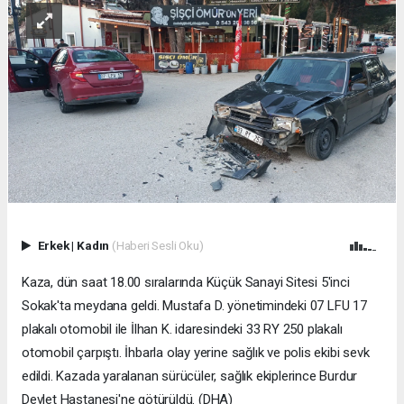
Erkek
|
Kadın
(Haberi Sesli Oku)
Kaza, dün saat 18.00 sıralarında Küçük Sanayi Sitesi 5'inci
Sokak'ta meydana geldi. Mustafa D. yönetimindeki 07 LFU 17
plakalı otomobil ile İlhan K. idaresindeki 33 RY 250 plakalı
otomobil çarpıştı. İhbarla olay yerine sağlık ve polis ekibi sevk
edildi. Kazada yaralanan sürücüler, sağlık ekiplerince Burdur
Devlet Hastanesi'ne götürüldü. (DHA)