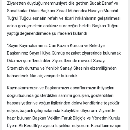
Ziyaretten duyduğu memnuniyeti dile getiren Bucak Esnaf ve
Sanatkarlar Odası Başkanı Ziraat Mühendisi Hüseyin Mücahit
Tuğrul Tuğcu, esnafın refahı ve ticari imkânlarının geliştirilmesi
adına görüşmelerin aralıksız süreceğini belirtti. Başkan Tuğcu
yaptığı değerlendirmede şu ifadeleri kullandı:
“Sayın Kaymakamımız Can Kazım Kuruca ve Belediye
Başkanımız Sayın Hülya Gümüş nezaket ziyaretinde bulunarak
Odamızı şereflendirdiler. Ziyaretlerinde mevcut Sanayi
Sitemizin durumu ve Yeni bir Sanayi Sitesinin elzemliliğinden
bahsederek fikir alışverişinde bulunduk.
Kaymakamımızın ve Başkanımızın esnaflarımızın ihtiyaçları
doğrultusunda gösterdikleri samimi görüşleri, gösterdikleri
hassasiyetleri ve yoğun ilgilerinden dolayı kendilerine teşekkür
ediyor, başarılı çalışmalarında kolaylıklar diliyorum. Ziyarette
hazır bulunan Başkan Vekilim Faruk Bilgiç’e ve Yönetim Kurulu
Üyem Ali Besdilli’ye ayrıca teşekkür ediyorum. Esnaflarımız için