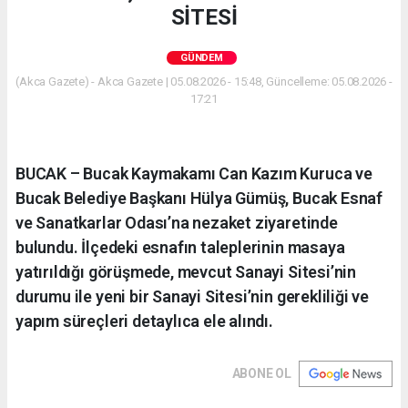
SİTESİ
GÜNDEM
(Akca Gazete) - Akca Gazete | 05.08.2026 - 15:48, Güncelleme: 05.08.2026 -
17:21
BUCAK – Bucak Kaymakamı Can Kazım Kuruca ve
Bucak Belediye Başkanı Hülya Gümüş, Bucak Esnaf
ve Sanatkarlar Odası’na nezaket ziyaretinde
bulundu. İlçedeki esnafın taleplerinin masaya
yatırıldığı görüşmede, mevcut Sanayi Sitesi’nin
durumu ile yeni bir Sanayi Sitesi’nin gerekliliği ve
yapım süreçleri detaylıca ele alındı.
ABONE OL