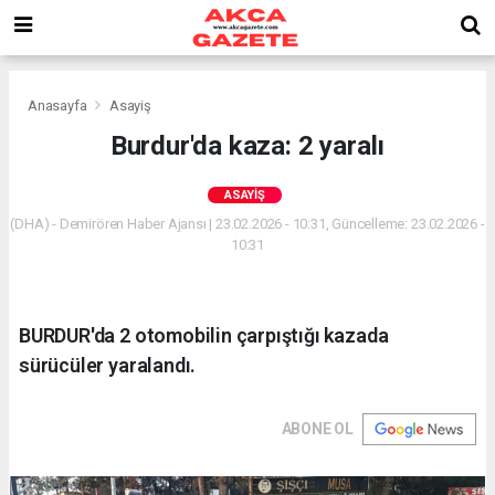
Anasayfa
Asayiş
Burdur'da kaza: 2 yaralı
ASAYIŞ
(DHA) - Demirören Haber Ajansı | 23.02.2026 - 10:31, Güncelleme: 23.02.2026 -
10:31
BURDUR'da 2 otomobilin çarpıştığı kazada
sürücüler yaralandı.
ABONE OL