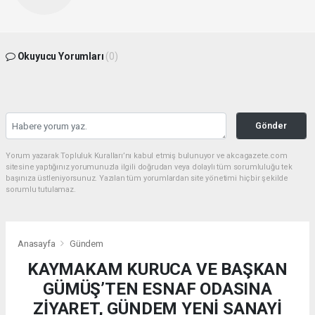
Okuyucu Yorumları
(0)
Gönder
Yorum yazarak Topluluk Kuralları’nı kabul etmiş bulunuyor ve akcagazete.com
sitesine yaptığınız yorumunuzla ilgili doğrudan veya dolaylı tüm sorumluluğu tek
başınıza üstleniyorsunuz. Yazılan tüm yorumlardan site yönetimi hiçbir şekilde
sorumlu tutulamaz.
Anasayfa
Gündem
KAYMAKAM KURUCA VE BAŞKAN
GÜMÜŞ’TEN ESNAF ODASINA
ZİYARET, GÜNDEM YENİ SANAYİ