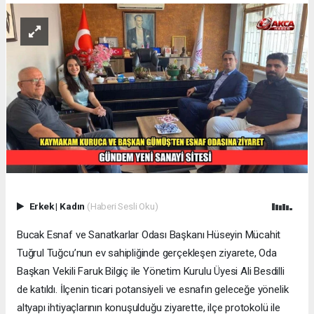
Erkek
|
Kadın
(Haberi Sesli Oku)
Bucak Esnaf ve Sanatkarlar Odası Başkanı Hüseyin Mücahit
Tuğrul Tuğcu’nun ev sahipliğinde gerçekleşen ziyarete, Oda
Başkan Vekili Faruk Bilgiç ile Yönetim Kurulu Üyesi Ali Besdilli
de katıldı. İlçenin ticari potansiyeli ve esnafın geleceğe yönelik
altyapı ihtiyaçlarının konuşulduğu ziyarette, ilçe protokolü ile