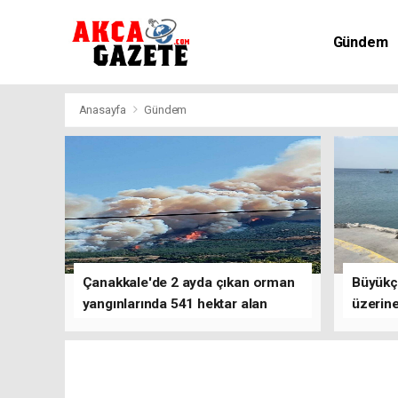
Gündem
Kültür-Sa
Anasayfa
Gündem
Çanakkale'de 2 ayda çıkan orman
Büyükç
yangınlarında 541 hektar alan
üzerine
zarar gördü
çalışm