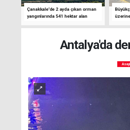
Çanakkale'de 2 ayda çıkan orman
Büyükç
yangınlarında 541 hektar alan
üzerine
zarar gördü
çalışm
Antalya'da d
Asay