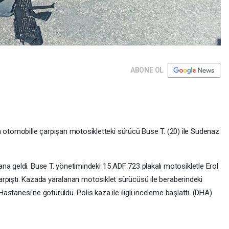
ABONE OL
mobille çarpışan motosikletteki sürücü Buse T. (20) ile Sudenaz
 geldi. Buse T. yönetimindeki 15 ADF 723 plakalı motosikletle Erol
çarpıştı. Kazada yaralanan motosiklet sürücüsü ile beraberindeki
astanesi'ne götürüldü. Polis kaza ile iligli inceleme başlattı. (DHA)