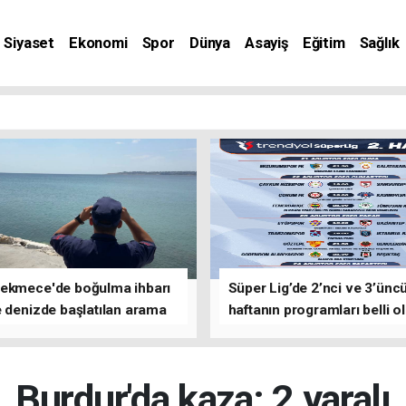
Siyaset
Ekonomi
Spor
Dünya
Asayiş
Eğitim
Sağlık
nat
ekmece'de boğulma ihbarı
Süper Lig’de 2’nci ve 3’ünc
 denizde başlatılan arama
haftanın programları belli o
asına devam edildi
Burdur'da kaza: 2 yaralı