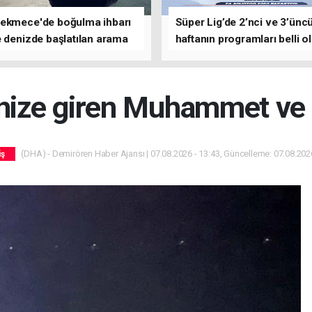
ekmece'de boğulma ihbarı
Süper Lig’de 2’nci ve 3’ünc
 denizde başlatılan arama
haftanın programları belli o
asına devam edildi
enize giren Muhammet ve
(DHA) - Demirören Haber Ajansı | 07.08.2026 - 13:43, Güncelleme: 07.08.2026
iş