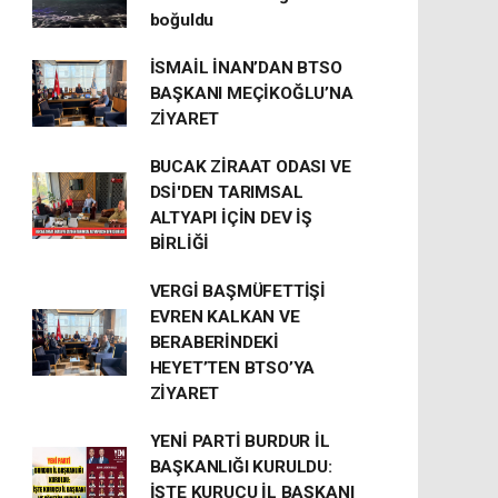
boğuldu
İSMAİL İNAN’DAN BTSO
BAŞKANI MEÇİKOĞLU’NA
ZİYARET
BUCAK ZİRAAT ODASI VE
DSİ'DEN TARIMSAL
ALTYAPI İÇİN DEV İŞ
BİRLİĞİ
VERGİ BAŞMÜFETTİŞİ
EVREN KALKAN VE
BERABERİNDEKİ
HEYET’TEN BTSO’YA
ZİYARET
YENİ PARTİ BURDUR İL
BAŞKANLIĞI KURULDU:
İŞTE KURUCU İL BAŞKANI