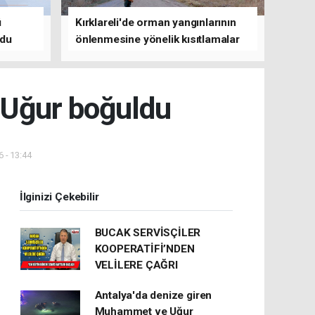
ü
Kırklareli'de orman yangınlarının
ldu
önlenmesine yönelik kısıtlamalar
getirildi
 Uğur boğuldu
 - 13:44
İlginizi Çekebilir
BUCAK SERVİSÇİLER
KOOPERATİFİ’NDEN
VELİLERE ÇAĞRI
Antalya'da denize giren
Muhammet ve Uğur