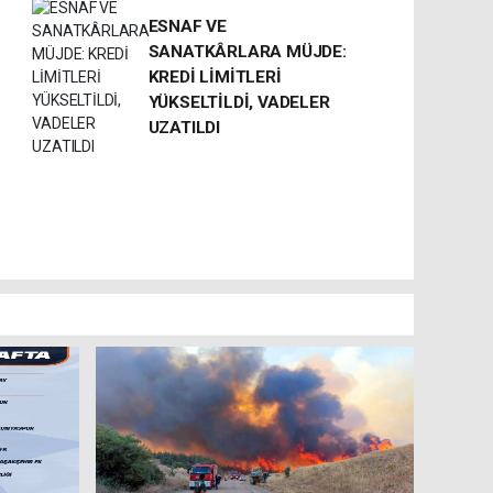
ESNAF VE
SANATKÂRLARA MÜJDE:
KREDİ LİMİTLERİ
YÜKSELTİLDİ, VADELER
UZATILDI