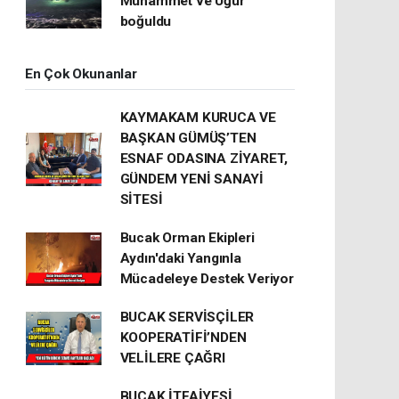
Muhammet ve Uğur
boğuldu
En Çok Okunanlar
KAYMAKAM KURUCA VE
BAŞKAN GÜMÜŞ’TEN
ESNAF ODASINA ZİYARET,
GÜNDEM YENİ SANAYİ
SİTESİ
Bucak Orman Ekipleri
Aydın'daki Yangınla
Mücadeleye Destek Veriyor
BUCAK SERVİSÇİLER
KOOPERATİFİ’NDEN
VELİLERE ÇAĞRI
BUCAK İTFAİYESİ